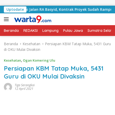
Langsung ke konten
angani Jalan RA Basyid, Kontrak Proyek Sudah Rampung
Uptodate
Beranda
REDAKSI
Lampung
Pulau Jawa
Sumatra Selata
Beranda
Kesehatan
Persiapan KBM Tatap Muka, 5431 Guru
di OKU Mulai Divaksin
Kesehatan
,
Ogan Komering Ulu
Persiapan KBM Tatap Muka, 5431
Guru di OKU Mulai Divaksin
Tiga Serangkai
12 April 2021