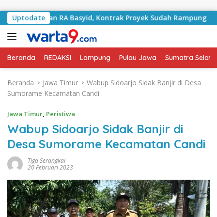
Langsung ke konten
ni Jalan RA Basyid, Kontrak Proyek Sudah Rampung
Uptodate
Bu
Beranda
REDAKSI
Lampung
Pulau Jawa
Sumatra Selata
Beranda
Jawa Timur
Wabup Sidoarjo Sidak Banjir di Desa
Sumorame Kecamatan Candi
Jawa Timur
,
Peristiwa
Wabup Sidoarjo Sidak Banjir di
Desa Sumorame Kecamatan Candi
Tiga Serangkai
20 Februari 2023