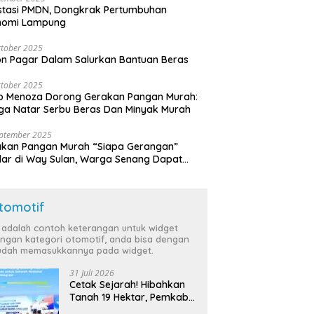
stasi PMDN, Dongkrak Pertumbuhan
nomi Lampung
tober 2025
n Pagar Dalam Salurkan Bantuan Beras
tober 2025
o Menoza Dorong Gerakan Pangan Murah:
a Natar Serbu Beras Dan Minyak Murah
eptember 2025
akan Pangan Murah “Siapa Gerangan”
lar di Way Sulan, Warga Senang Dapat
a Bersubsidi
tomotif
i adalah contoh keterangan untuk widget
ngan kategori otomotif, anda bisa dengan
dah memasukkannya pada widget.
31 Juli 2026
Cetak Sejarah! Hibahkan
Tanah 19 Hektar, Pemkab
Tulang Bawang Siap