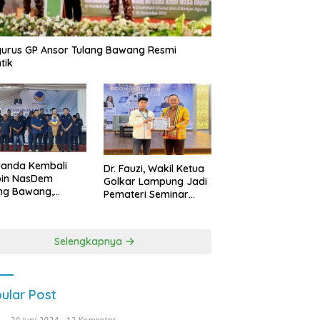
urus GP Ansor Tulang Bawang Resmi
tik
uanda Kembali
Dr. Fauzi, Wakil Ketua
pin NasDem
Golkar Lampung Jadi
ng Bawang,
Pemateri Seminar
etkan Kursi DPRD
Nasional FEB Unila,
anyak di Pemilu
Membangun Fondasi
9
Kuat Melalui 4 Pilar
Selengkapnya
Kebangsaan
ular Post