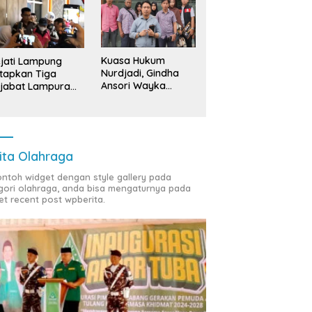
Kuasa Hukum
jati Lampung
Nurdjadi, Gindha
tapkan Tiga
Ansori Wayka
jabat Lampura
Laporkan
ersangka
Penyerobotan
Tanah ke Polda
Lampung
ita Olahraga
contoh widget dengan style gallery pada
gori olahraga, anda bisa mengaturnya pada
et recent post wpberita.