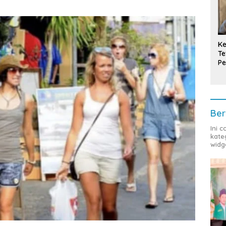
Ke
Te
Pe
T
Ber
Ini 
kate
widg