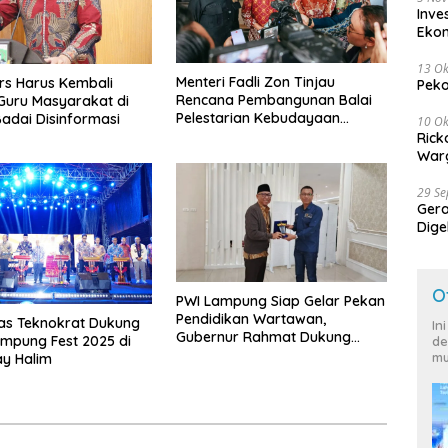
Inve
Eko
13 Ok
Menteri Fadli Zon Tinjau
ers Harus Kembali
Peko
Rencana Pembangunan Balai
Guru Masyarakat di
Pelestarian Kebudayaan
adai Disinformasi
10 Ok
Lampung
Rick
Warg
29 S
Ger
Dige
Harg
O
PWI Lampung Siap Gelar Pekan
Pendidikan Wartawan,
tas Teknokrat Dukung
In
Gubernur Rahmat Dukung
mpung Fest 2025 di
de
Lampung Jadi Tuan Rumah
mu
y Halim
HPN 2027