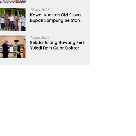
Hadirkan Sekolah Nasional
Terintegrasi Pertama di
16 Juli 2026
Lampung
Kawal Kualitas Gizi Siswa:
Bupati Lampung Selatan
dan Kajati Lampung Tinjau
Langsung Program Makan
Bergizi Gratis di Natar
15 Juli 2026
Sekda Tulang Bawang Ferli
Yuledi Raih Gelar Doktor
Unila, Angkat Model P4GN
Berbasis Kearifan Lokal