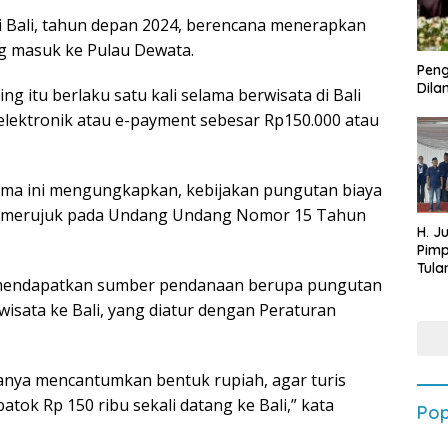
i Bali, tahun depan 2024, berencana menerapkan
ng masuk ke Pulau Dewata.
Peng
Dilan
g itu berlaku satu kali selama berwisata di Bali
elektronik atau e-payment sebesar Rp150.000 atau
lama ini mengungkapkan, kebijakan pungutan biaya
i, merujuk pada Undang Undang Nomor 15 Tahun
H. J
Pim
Tula
i mendapatkan sumber pendanaan berupa pungutan
Targ
Terb
sata ke Bali, yang diatur dengan Peraturan
202
anya mencantumkan bentuk rupiah, agar turis
patok Rp 150 ribu sekali datang ke Bali,” kata
Pop