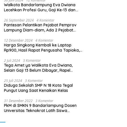
30 Juni 2024
12 Komentar
Walkota Bandarlampung Eva Dwiana
Lecehkan Profesi Guru, Gaji Ke-13 dan
THR Tidak Dibayarkan
26 September 2024
4 Komentar
Pantesan Pelantikan Pejabat Pemprov
Lampung Diam-diam, Ada 2 Pejabat
yang Dilantik Masih Golongan III/b
12 Desember 2024
4 Komentar
Harga Singkong Kembali ke Laptop
Rp900, Hasil Rapat Pengusaha Tapioka,
Petani Singkong dengan Pj. Gubernur
Lampung
2 Juli 2024
3 Komentar
Tega Amet ya Walikota Eva Dwiana,
Selain Gaji 13 Belum Dibayar, Rapel
Kenaikan Gaji 2 Bulan Juga Belum
Dibayar
25 Juli 2024
3 Komentar
Diduga Sekolah SMP N 18 Kota Tegal
Pungut Uang Saat Kenaikan Kelas
31 Desember 2022
3 Komentar
PkM di SMKN 9 Bandarlampung Dosen
Universitas Teknokrat Latih Siswa
Membuat Program Mobil RC Berbasis IoT