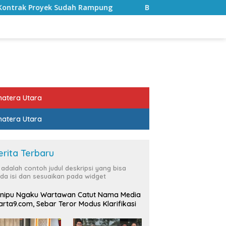
ampung
Bulan Kemerdekaan, Bupati Lampung Selatan Aj
atera Utara
atera Utara
erita Terbaru
i adalah contoh judul deskripsi yang bisa
da isi dan sesuaikan pada widget
nipu Ngaku Wartawan Catut Nama Media
rta9.com, Sebar Teror Modus Klarifikasi