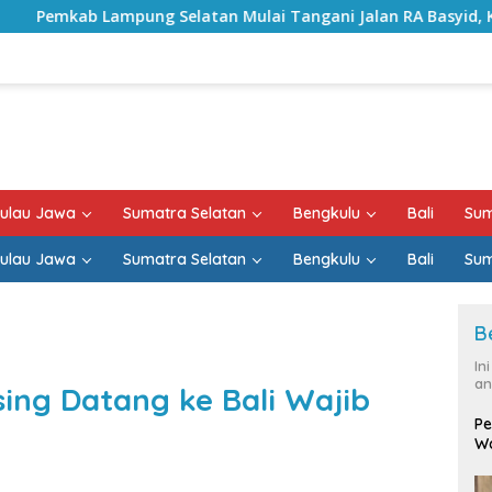
tan Mulai Tangani Jalan RA Basyid, Kontrak Proyek Sudah R
ulau Jawa
Sumatra Selatan
Bengkulu
Bali
Sum
ulau Jawa
Sumatra Selatan
Bengkulu
Bali
Sum
B
In
an
sing Datang ke Bali Wajib
Pe
Wa