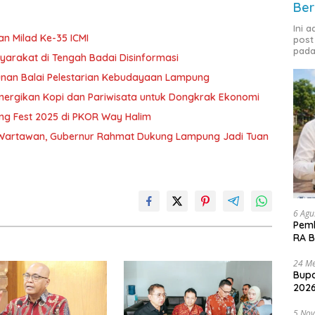
Ber
Ini 
an Milad Ke-35 ICMI
post
pada
syarakat di Tengah Badai Disinformasi
unan Balai Pelestarian Kebudayaan Lampung
inergikan Kopi dan Pariwisata untuk Dongkrak Ekonomi
ng Fest 2025 di PKOR Way Halim
 Wartawan, Gubernur Rahmat Dukung Lampung Jadi Tuan
6 Agu
Pemk
RA B
24 Me
Bupa
2026
5 No