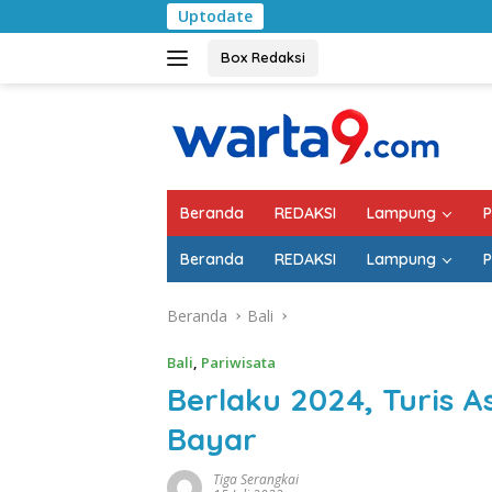
Langsung
Uptodate
Pemkab Lampung Sela
ke
konten
Box Redaksi
Beranda
REDAKSI
Lampung
P
Beranda
REDAKSI
Lampung
P
Beranda
Bali
Bali
,
Pariwisata
Berlaku 2024, Turis A
Bayar
Tiga Serangkai