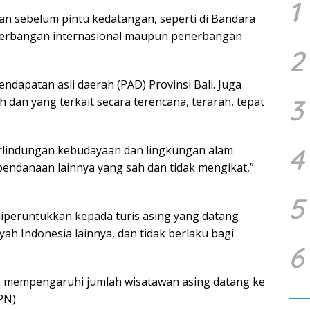
1
kan sebelum pintu kedatangan, seperti di Bandara
enerbangan internasional maupun penerbangan
2
dapatan asli daerah (PAD) Provinsi Bali. Juga
3
h dan yang terkait secara terencana, terarah, tepat
4
perlindungan kebudayaan dan lingkungan alam
ndanaan lainnya yang sah dan tidak mengikat,”
5
diperuntukkan kepada turis asing yang datang
ayah Indonesia lainnya, dan tidak berlaku bagi
6
an mempengaruhi jumlah wisatawan asing datang ke
(PN)