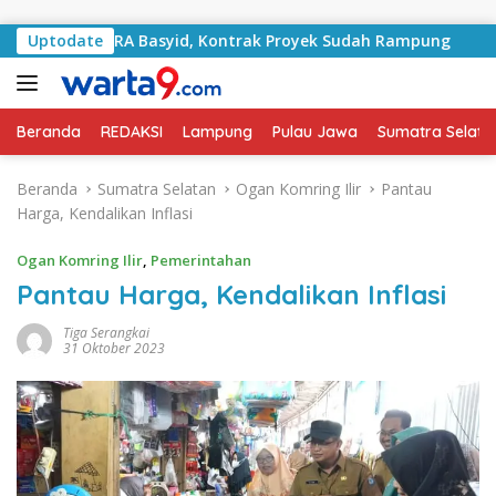
Langsung ke konten
 Jalan RA Basyid, Kontrak Proyek Sudah Rampung
Uptodate
Bul
Beranda
REDAKSI
Lampung
Pulau Jawa
Sumatra Selata
Beranda
Sumatra Selatan
Ogan Komring Ilir
Pantau
Harga, Kendalikan Inflasi
Ogan Komring Ilir
,
Pemerintahan
Pantau Harga, Kendalikan Inflasi
Tiga Serangkai
31 Oktober 2023