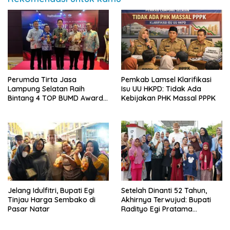
Perumda Tirta Jasa
Pemkab Lamsel Klarifikasi
Lampung Selatan Raih
Isu UU HKPD: Tidak Ada
Bintang 4 TOP BUMD Awards
Kebijakan PHK Massal PPPK
2026, Tiga Penghargaan
Sekaligus Diborong
Jelang Idulfitri, Bupati Egi
Setelah Dinanti 52 Tahun,
Tinjau Harga Sembako di
Akhirnya Terwujud: Bupati
Pasar Natar
Radityo Egi Pratama
Resmikan Jalan Kota
Dalam–Budidaya