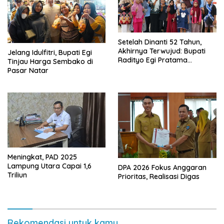
Setelah Dinanti 52 Tahun,
Akhirnya Terwujud: Bupati
Jelang Idulfitri, Bupati Egi
Radityo Egi Pratama
Tinjau Harga Sembako di
Resmikan Jalan Kota
Pasar Natar
Dalam–Budidaya
Meningkat, PAD 2025
Lampung Utara Capai 1,6
DPA 2026 Fokus Anggaran
Triliun
Prioritas, Realisasi Digas
Rekomendasi untuk kamu