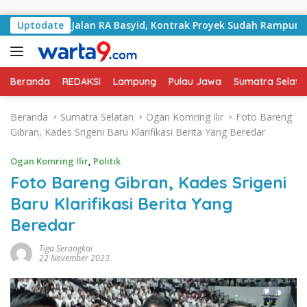
Langsung ke konten
ngani Jalan RA Basyid, Kontrak Proyek Sudah Rampung
Uptodate
Beranda
REDAKSI
Lampung
Pulau Jawa
Sumatra Selata
Beranda
Sumatra Selatan
Ogan Komring Ilir
Foto Bareng
Gibran, Kades Srigeni Baru Klarifikasi Berita Yang Beredar
Ogan Komring Ilir
,
Politik
Foto Bareng Gibran, Kades Srigeni
Baru Klarifikasi Berita Yang
Beredar
Tiga Serangkai
22 November 2023