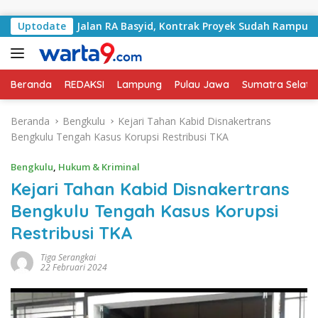
Langsung ke konten
angani Jalan RA Basyid, Kontrak Proyek Sudah Rampung
Uptodate
Beranda
REDAKSI
Lampung
Pulau Jawa
Sumatra Selata
Beranda
Bengkulu
Kejari Tahan Kabid Disnakertrans
Bengkulu Tengah Kasus Korupsi Restribusi TKA
Bengkulu
,
Hukum & Kriminal
Kejari Tahan Kabid Disnakertrans
Bengkulu Tengah Kasus Korupsi
Restribusi TKA
Tiga Serangkai
22 Februari 2024