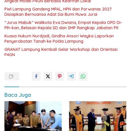
Angkat Model P4GN Berbasis Kearifan Lokal
PWI Lampung Gandeng MPAL, HPN dan Porwanas 2027
Disiapkan Bernuansa Adat Sai Bumi Ruwa Jurai
“Jurus Mabuk” Walikota Eva Dwiana, Empat Kepala OPD Di-
Plh-kan, Belasan Kepala SD dan SMP Rangkap Jabatan Plt
Kuasa Hukum Nurdjadi, Gindha Ansori Wayka Laporkan
Penyerobotan Tanah ke Polda Lampung
GRANAT Lampung Kembali Gelar Workshop dan Orientasi
P4GN
Baca Juga