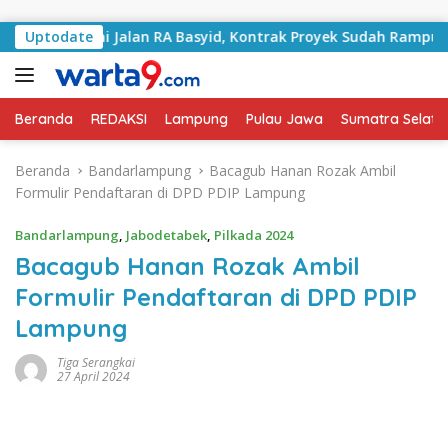
Langsung ke konten
angani Jalan RA Basyid, Kontrak Proyek Sudah Rampung
Uptodate
Beranda
REDAKSI
Lampung
Pulau Jawa
Sumatra Selata
Beranda
Bandarlampung
Bacagub Hanan Rozak Ambil
Formulir Pendaftaran di DPD PDIP Lampung
Bandarlampung
,
Jabodetabek
,
Pilkada 2024
Bacagub Hanan Rozak Ambil
Formulir Pendaftaran di DPD PDIP
Lampung
Tiga Serangkai
27 April 2024