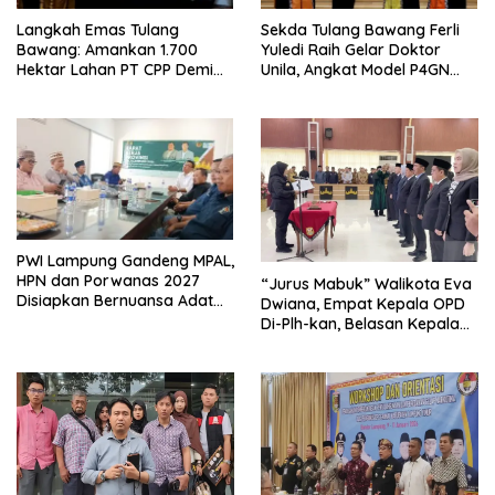
Langkah Emas Tulang
Sekda Tulang Bawang Ferli
Bawang: Amankan 1.700
Yuledi Raih Gelar Doktor
Hektar Lahan PT CPP Demi
Unila, Angkat Model P4GN
Kembangkan Kawasan
Berbasis Kearifan Lokal
Ekonomi Biru
PWI Lampung Gandeng MPAL,
HPN dan Porwanas 2027
“Jurus Mabuk” Walikota Eva
Disiapkan Bernuansa Adat
Dwiana, Empat Kepala OPD
Sai Bumi Ruwa Jurai
Di-Plh-kan, Belasan Kepala
SD dan SMP Rangkap
Jabatan Plt