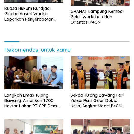
Kuasa Hukum Nurdjadi,
GRANAT Lampung Kembali
Gindha Ansori Wayka
Gelar Workshop dan
Laporkan Penyerobotan
Orientasi P4GN
Tanah ke Polda Lampung
Rekomendasi untuk kamu
Langkah Emas Tulang
Sekda Tulang Bawang Ferli
Bawang: Amankan 1.700
Yuledi Raih Gelar Doktor
Hektar Lahan PT CPP Demi
Unila, Angkat Model P4GN
Kembangkan Kawasan
Berbasis Kearifan Lokal
Ekonomi Biru