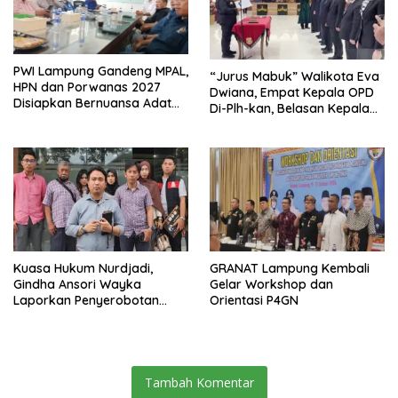
PWI Lampung Gandeng MPAL,
“Jurus Mabuk” Walikota Eva
HPN dan Porwanas 2027
Dwiana, Empat Kepala OPD
Disiapkan Bernuansa Adat
Di-Plh-kan, Belasan Kepala
Sai Bumi Ruwa Jurai
SD dan SMP Rangkap
Jabatan Plt
Kuasa Hukum Nurdjadi,
GRANAT Lampung Kembali
Gindha Ansori Wayka
Gelar Workshop dan
Laporkan Penyerobotan
Orientasi P4GN
Tanah ke Polda Lampung
Tambah Komentar