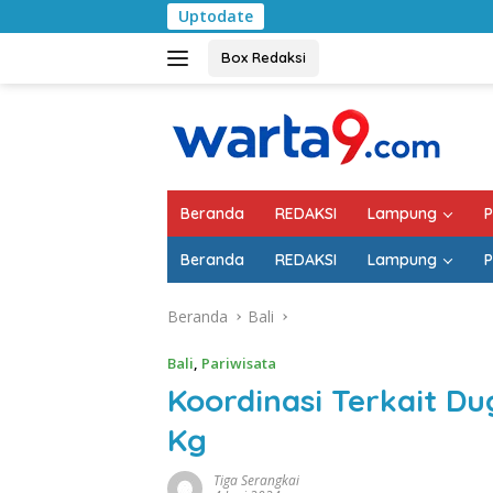
Langsung
Uptodate
Pemkab Lampung Se
ke
konten
Box Redaksi
Beranda
REDAKSI
Lampung
P
Beranda
REDAKSI
Lampung
P
Beranda
Bali
Bali
,
Pariwisata
Koordinasi Terkait D
Kg
Tiga Serangkai