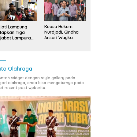
Kuasa Hukum
jati Lampung
Nurdjadi, Gindha
tapkan Tiga
Ansori Wayka
jabat Lampura
Laporkan
ersangka
Penyerobotan
Tanah ke Polda
Lampung
ita Olahraga
contoh widget dengan style gallery pada
gori olahraga, anda bisa mengaturnya pada
et recent post wpberita.