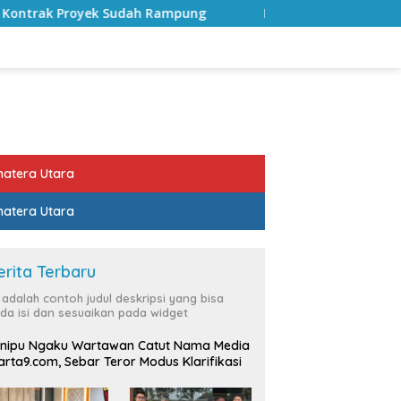
 Rampung
Bulan Kemerdekaan, Bupati Lampung Selatan 
atera Utara
atera Utara
erita Terbaru
i adalah contoh judul deskripsi yang bisa
da isi dan sesuaikan pada widget
nipu Ngaku Wartawan Catut Nama Media
rta9.com, Sebar Teror Modus Klarifikasi