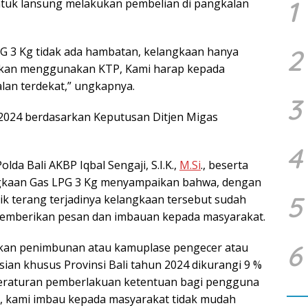
1
tuk lansung melakukan pembelian di pangkalan
2
LPG 3 Kg tidak ada hambatan, kelangkaan hanya
kukan menggunakan KTP, Kami harap kepada
lan terdekat,” ungkapnya.
3
 2024 berdasarkan Keputusan Ditjen Migas
4
lda Bali AKBP Iqbal Sengaji, S.I.K.,
M.Si
., beserta
angkaan Gas LPG 3 Kg menyampaikan bahwa, dengan
5
itik terang terjadinya kelangkaan tersebut sudah
t memberikan pesan dan imbauan kepada masyarakat.
6
akan penimbunan atau kamuplase pengecer atau
sian khusus Provinsi Bali tahun 2024 dikurangi 9 %
peraturan pemberlakuan ketentuan bagi pengguna
 kami imbau kepada masyarakat tidak mudah