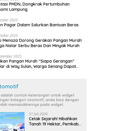
stasi PMDN, Dongkrak Pertumbuhan
nomi Lampung
tober 2025
n Pagar Dalam Salurkan Bantuan Beras
tober 2025
o Menoza Dorong Gerakan Pangan Murah:
a Natar Serbu Beras Dan Minyak Murah
eptember 2025
akan Pangan Murah “Siapa Gerangan”
lar di Way Sulan, Warga Senang Dapat
a Bersubsidi
tomotif
i adalah contoh keterangan untuk widget
ngan kategori otomotif, anda bisa dengan
dah memasukkannya pada widget.
31 Juli 2026
Cetak Sejarah! Hibahkan
Tanah 19 Hektar, Pemkab
Tulang Bawang Siap