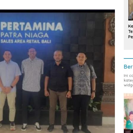
Ke
Te
Pe
T
Ber
Ini 
kate
widg