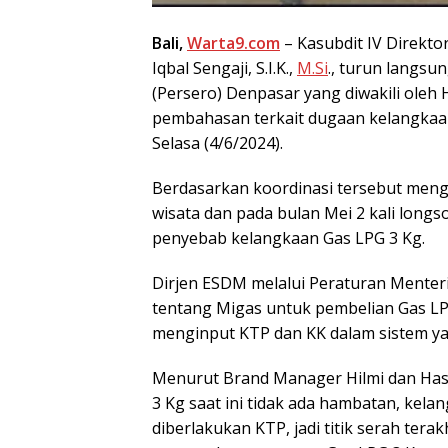
Bali,
Warta9.com
– Kasubdit IV Direkto
Iqbal Sengaji, S.I.K.,
M.Si
., turun langsu
(Persero) Denpasar yang diwakili oleh
pembahasan terkait dugaan kelangkaan
Selasa (4/6/2024).
Berdasarkan koordinasi tersebut meng
wisata dan pada bulan Mei 2 kali longs
penyebab kelangkaan Gas LPG 3 Kg.
Dirjen ESDM melalui Peraturan Menter
tentang Migas untuk pembelian Gas LP
menginput KTP dan KK dalam sistem ya
Menurut Brand Manager Hilmi dan Has
3 Kg saat ini tidak ada hambatan, kela
diberlakukan KTP, jadi titik serah ter