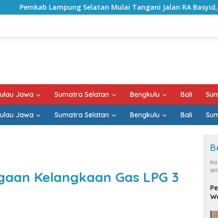
latan Mulai Tangani Jalan RA Basyid, Kontrak Proyek Sudah
ulau Jawa
Sumatra Selatan
Bengkulu
Bali
Sum
ulau Jawa
Sumatra Selatan
Bengkulu
Bali
Sum
B
In
an
ugaan Kelangkaan Gas LPG 3
Pe
Wa