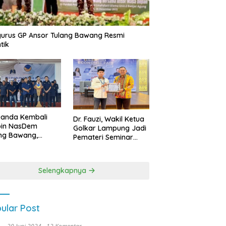
urus GP Ansor Tulang Bawang Resmi
tik
uanda Kembali
Dr. Fauzi, Wakil Ketua
pin NasDem
Golkar Lampung Jadi
ng Bawang,
Pemateri Seminar
etkan Kursi DPRD
Nasional FEB Unila,
anyak di Pemilu
Membangun Fondasi
9
Kuat Melalui 4 Pilar
Selengkapnya
Kebangsaan
ular Post