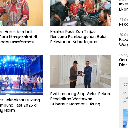
Inve
Eko
13 Ok
Peko
Menteri Fadli Zon Tinjau
ers Harus Kembali
10 Ok
Rencana Pembangunan Balai
Guru Masyarakat di
Rick
Pelestarian Kebudayaan
adai Disinformasi
Warg
Lampung
29 S
Ger
Dige
Harg
O
In
PWI Lampung Siap Gelar Pekan
de
Pendidikan Wartawan,
tas Teknokrat Dukung
mu
Gubernur Rahmat Dukung
mpung Fest 2025 di
Lampung Jadi Tuan Rumah
y Halim
HPN 2027