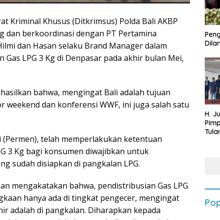
rat Kriminal Khusus (Ditkrimsus) Polda Bali AKBP
ng dan berkoordinasi dengan PT Pertamina
Peng
Dilan
 Hilmi dan Hasan selaku Brand Manager dalam
 Gas LPG 3 Kg di Denpasar pada akhir bulan Mei,
hasilkan bahwa, mengingat Bali adalah tujuan
or weekend dan konferensi WWF, ini juga salah satu
H. J
Pim
Tula
i (Permen), telah memperlakukan ketentuan
Targ
Terb
G 3 Kg bagi konsumen diwajibkan untuk
202
ng sudah disiapkan di pangkalan LPG.
an mengakatakan bahwa, pendistribusian Gas LPG
ngkaan hanya ada di tingkat pengecer, mengingat
Pop
akhir adalah di pangkalan. Diharapkan kepada