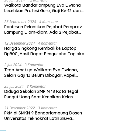
30 Juni 2024
12 Komentar
Walkota Bandarlampung Eva Dwiana
Lecehkan Profesi Guru, Gaji Ke-13 dan
THR Tidak Dibayarkan
26 September 2024
4 Komentar
Pantesan Pelantikan Pejabat Pemprov
Lampung Diam-diam, Ada 2 Pejabat
yang Dilantik Masih Golongan III/b
12 Desember 2024
4 Komentar
Harga Singkong Kembali ke Laptop
Rp900, Hasil Rapat Pengusaha Tapioka,
Petani Singkong dengan Pj. Gubernur
Lampung
2 Juli 2024
3 Komentar
Tega Amet ya Walikota Eva Dwiana,
Selain Gaji 13 Belum Dibayar, Rapel
Kenaikan Gaji 2 Bulan Juga Belum
Dibayar
25 Juli 2024
3 Komentar
Diduga Sekolah SMP N 18 Kota Tegal
Pungut Uang Saat Kenaikan Kelas
31 Desember 2022
3 Komentar
PkM di SMKN 9 Bandarlampung Dosen
Universitas Teknokrat Latih Siswa
Membuat Program Mobil RC Berbasis IoT