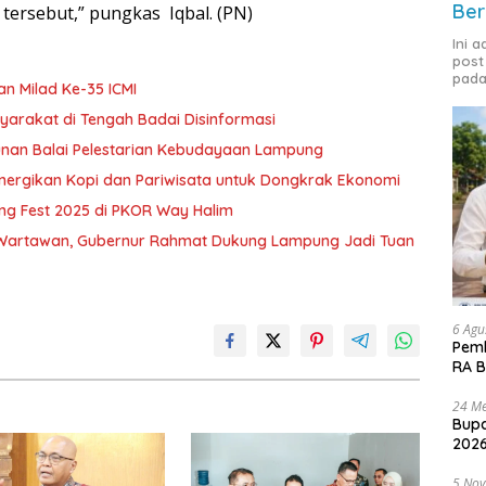
Ber
tersebut,” pungkas Iqbal. (PN)
Ini 
post
pada
an Milad Ke-35 ICMI
syarakat di Tengah Badai Disinformasi
unan Balai Pelestarian Kebudayaan Lampung
inergikan Kopi dan Pariwisata untuk Dongkrak Ekonomi
ng Fest 2025 di PKOR Way Halim
 Wartawan, Gubernur Rahmat Dukung Lampung Jadi Tuan
6 Agu
Pemk
RA B
24 Me
Bupa
2026
5 No