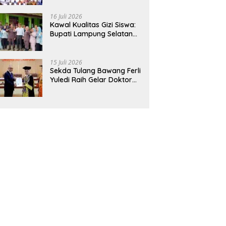
Hadirkan Sekolah Nasional
Terintegrasi Pertama di
16 Juli 2026
Lampung
Kawal Kualitas Gizi Siswa:
Bupati Lampung Selatan
dan Kajati Lampung Tinjau
Langsung Program Makan
Bergizi Gratis di Natar
15 Juli 2026
Sekda Tulang Bawang Ferli
Yuledi Raih Gelar Doktor
Unila, Angkat Model P4GN
Berbasis Kearifan Lokal