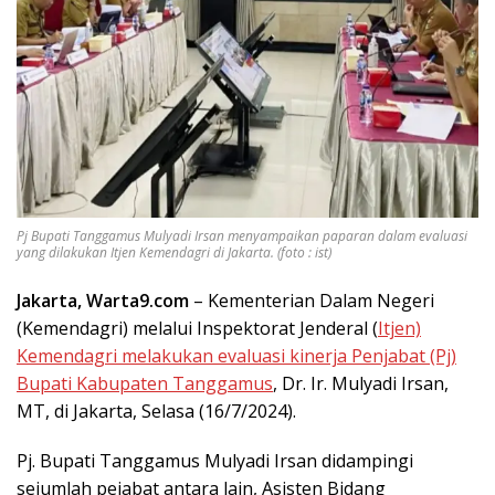
Pj Bupati Tanggamus Mulyadi Irsan menyampaikan paparan dalam evaluasi
yang dilakukan Itjen Kemendagri di Jakarta. (foto : ist)
Jakarta, Warta9.com
– Kementerian Dalam Negeri
(Kemendagri) melalui Inspektorat Jenderal (
Itjen)
Kemendagri melakukan evaluasi kinerja Penjabat (Pj)
Bupati Kabupaten Tanggamus
, Dr. Ir. Mulyadi Irsan,
MT, di Jakarta, Selasa (16/7/2024).
Pj. Bupati Tanggamus Mulyadi Irsan didampingi
sejumlah pejabat antara lain, Asisten Bidang