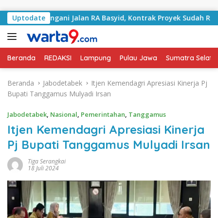
Langsung ke konten
lai Tangani Jalan RA Basyid, Kontrak Proyek Sudah Rampung
Uptodate
Beranda
REDAKSI
Lampung
Pulau Jawa
Sumatra Selata
Beranda
Jabodetabek
Itjen Kemendagri Apresiasi Kinerja Pj
Bupati Tanggamus Mulyadi Irsan
Jabodetabek
,
Nasional
,
Pemerintahan
,
Tanggamus
Itjen Kemendagri Apresiasi Kinerja
Pj Bupati Tanggamus Mulyadi Irsan
Tiga Serangkai
18 Juli 2024