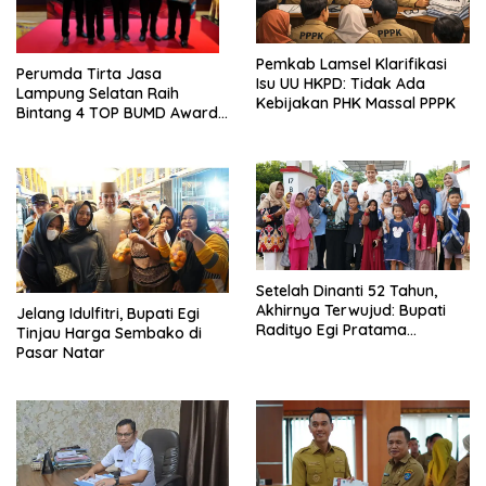
Pemkab Lamsel Klarifikasi
Perumda Tirta Jasa
Isu UU HKPD: Tidak Ada
Lampung Selatan Raih
Kebijakan PHK Massal PPPK
Bintang 4 TOP BUMD Awards
2026, Tiga Penghargaan
Sekaligus Diborong
Setelah Dinanti 52 Tahun,
Akhirnya Terwujud: Bupati
Jelang Idulfitri, Bupati Egi
Radityo Egi Pratama
Tinjau Harga Sembako di
Resmikan Jalan Kota
Pasar Natar
Dalam–Budidaya