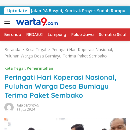
Langsung ke konten
ngani Jalan RA Basyid, Kontrak Proyek Sudah Rampung
Uptodate
Beranda
REDAKSI
Lampung
Pulau Jawa
Sumatra Selata
Beranda
Kota Tegal
Peringati Hari Koperasi Nasional,
Puluhan Warga Desa Bumiayu Terima Paket Sembako
Kota Tegal
,
Pemerintahan
Peringati Hari Koperasi Nasional,
Puluhan Warga Desa Bumiayu
Terima Paket Sembako
Tiga Serangkai
11 Juli 2024