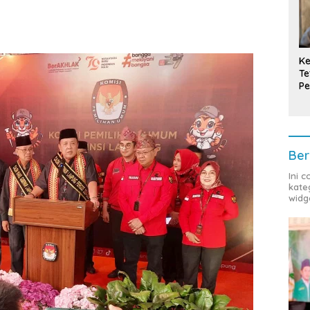
Ke
Te
Pe
T
Ber
Ini 
kate
widg