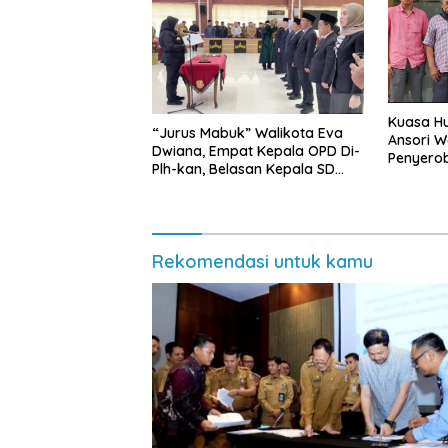
Kuasa Hu
“Jurus Mabuk” Walikota Eva
Ansori 
Dwiana, Empat Kepala OPD Di-
Penyerob
Plh-kan, Belasan Kepala SD
Lampun
dan SMP Rangkap Jabatan Plt
Rekomendasi untuk kamu