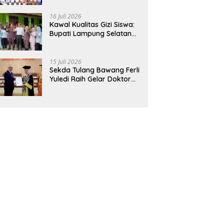
Hadirkan Sekolah Nasional
Terintegrasi Pertama di
16 Juli 2026
Lampung
Kawal Kualitas Gizi Siswa:
Bupati Lampung Selatan
dan Kajati Lampung Tinjau
Langsung Program Makan
Bergizi Gratis di Natar
15 Juli 2026
Sekda Tulang Bawang Ferli
Yuledi Raih Gelar Doktor
Unila, Angkat Model P4GN
Berbasis Kearifan Lokal