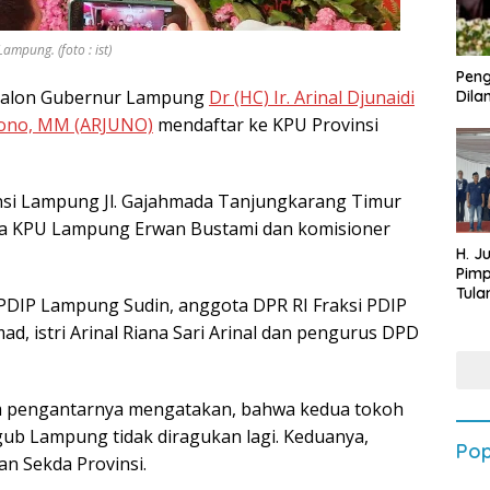
mpung. (foto : ist)
Peng
Calon Gubernur Lampung
Dr (HC) Ir. Arinal Djunaidi
Dilan
utono, MM (ARJUNO)
mendaftar ke KPU Provinsi
insi Lampung Jl. Gajahmada Tanjungkarang Timur
tua KPU Lampung Erwan Bustami dan komisioner
H. J
Pim
Tula
 PDIP Lampung Sudin, anggota DPR RI Fraksi PDIP
Targ
d, istri Arinal Riana Sari Arinal dan pengurus DPD
Terb
202
m pengantarnya mengatakan, bahwa kedua tokoh
gub Lampung tidak diragukan lagi. Keduanya,
Pop
n Sekda Provinsi.