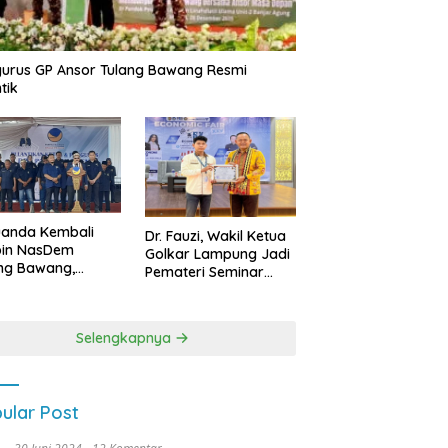
urus GP Ansor Tulang Bawang Resmi
tik
uanda Kembali
Dr. Fauzi, Wakil Ketua
pin NasDem
Golkar Lampung Jadi
ng Bawang,
Pemateri Seminar
etkan Kursi DPRD
Nasional FEB Unila,
anyak di Pemilu
Membangun Fondasi
9
Kuat Melalui 4 Pilar
Selengkapnya
Kebangsaan
ular Post