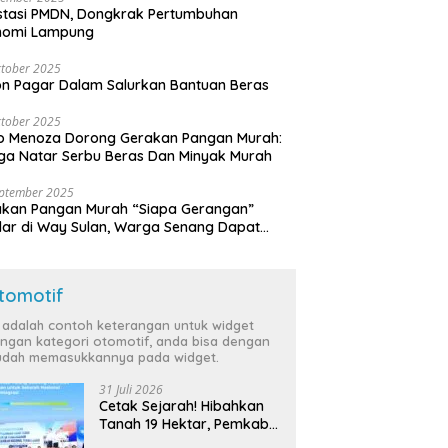
stasi PMDN, Dongkrak Pertumbuhan
nomi Lampung
tober 2025
n Pagar Dalam Salurkan Bantuan Beras
tober 2025
o Menoza Dorong Gerakan Pangan Murah:
a Natar Serbu Beras Dan Minyak Murah
eptember 2025
akan Pangan Murah “Siapa Gerangan”
lar di Way Sulan, Warga Senang Dapat
a Bersubsidi
tomotif
i adalah contoh keterangan untuk widget
ngan kategori otomotif, anda bisa dengan
dah memasukkannya pada widget.
31 Juli 2026
Cetak Sejarah! Hibahkan
Tanah 19 Hektar, Pemkab
Tulang Bawang Siap