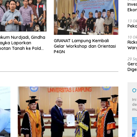
Inve
Eko
13 Ok
Peko
10 Ok
kum Nurdjadi, Gindha
GRANAT Lampung Kembali
Rick
Wayka Laporkan
Gelar Workshop dan Orientasi
Warg
otan Tanah ke Polda
P4GN
g
29 S
Ger
Dige
Harg
O
In
de
mu