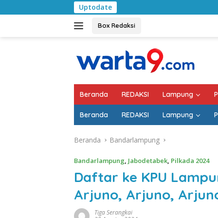
Langsung
Uptodate
Pemkab Lampung Se
ke
konten
Box Redaksi
Beranda
REDAKSI
Lampung
P
Beranda
REDAKSI
Lampung
P
Beranda
Bandarlampung
Bandarlampung
,
Jabodetabek
,
Pilkada 2024
Daftar ke KPU Lampun
Arjuno, Arjuno, Arjun
Tiga Serangkai