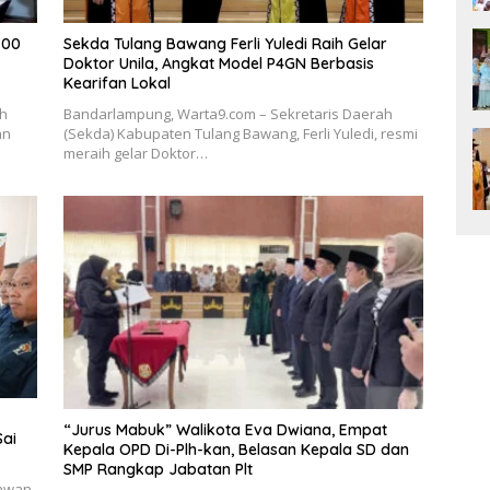
700
Sekda Tulang Bawang Ferli Yuledi Raih Gelar
Doktor Unila, Angkat Model P4GN Berbasis
Kearifan Lokal
ah
Bandarlampung, Warta9.com – Sekretaris Daerah
an
(Sekda) Kabupaten Tulang Bawang, Ferli Yuledi, resmi
meraih gelar Doktor…
“Jurus Mabuk” Walikota Eva Dwiana, Empat
Sai
Kepala OPD Di-Plh-kan, Belasan Kepala SD dan
SMP Rangkap Jabatan Plt
tawan