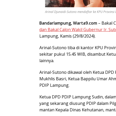
Arinal Djunaidi-Sutono mendaftar ke KPU Provinsi La
Bandarlampung, Warta9.com
– Bakal 
dan Bakal Calon Wakil Gubernur Ir. S
Lampung, Kamis (29/8/2024).
Arinal-Sutono tiba di kantor KPU Prov
sekitar pukul 15.45 WIB, disambut Ke
lainnya.
Arinal-Sutono dikawal oleh Ketua DPD
Mukhlis Basri, Ketua Bappilu Umar Ahma
PDIP Lampung.
Ketua DPD PDIP Lampung Sudin, dala
yang sekarang diusung PDIP dalam Pil
mantan Kepala Dinas Kehutanan, manta