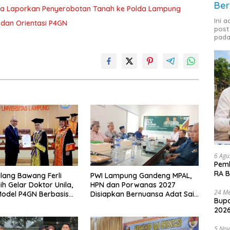
Ber
ka Laporkan Penyerobotan Tanah ke Polda Lampung
Ini 
dan Orientasi P4GN
post
pada
6 Agu
Pemk
RA B
lang Bawang Ferli
PWI Lampung Gandeng MPAL,
ih Gelar Doktor Unila,
HPN dan Porwanas 2027
24 Me
odel P4GN Berbasis
Disiapkan Bernuansa Adat Sai
Bupa
 Lokal
Bumi Ruwa Jurai
2026
5 No