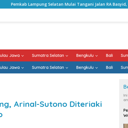
latan Mulai Tangani Jalan RA Basyid, Kontrak Proyek Sudah
ulau Jawa
Sumatra Selatan
Bengkulu
Bali
Sum
ulau Jawa
Sumatra Selatan
Bengkulu
Bali
Sum
B
In
an
g, Arinal-Sutono Diteriaki
Pe
o
Wa