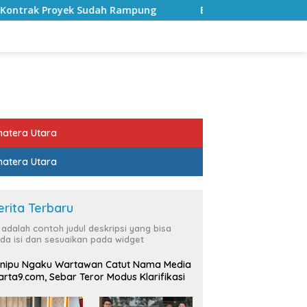
 Rampung
Bulan Kemerdekaan, Bupati Lampung Selatan 
atera Utara
atera Utara
erita Terbaru
i adalah contoh judul deskripsi yang bisa
da isi dan sesuaikan pada widget
nipu Ngaku Wartawan Catut Nama Media
rta9.com, Sebar Teror Modus Klarifikasi