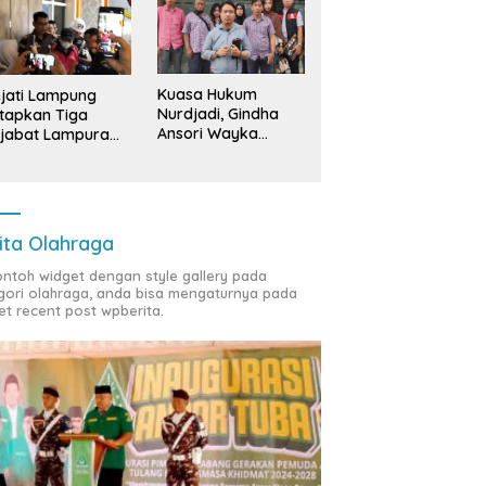
Kuasa Hukum
jati Lampung
Nurdjadi, Gindha
tapkan Tiga
Ansori Wayka
jabat Lampura
Laporkan
ersangka
Penyerobotan
Tanah ke Polda
Lampung
ita Olahraga
contoh widget dengan style gallery pada
gori olahraga, anda bisa mengaturnya pada
et recent post wpberita.