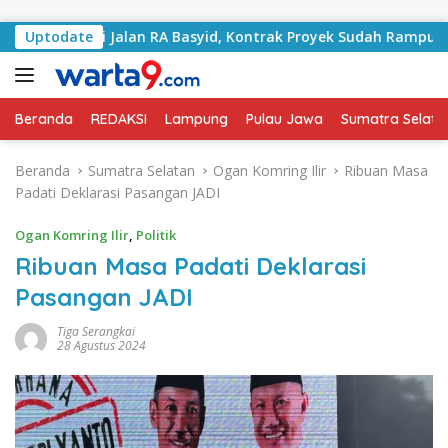
Langsung ke konten
ngani Jalan RA Basyid, Kontrak Proyek Sudah Rampung
Uptodate
Beranda
REDAKSI
Lampung
Pulau Jawa
Sumatra Selata
Beranda
Sumatra Selatan
Ogan Komring Ilir
Ribuan Masa
Padati Deklarasi Pasangan JADI
Ogan Komring Ilir
,
Politik
Ribuan Masa Padati Deklarasi
Pasangan JADI
Tiga Serangkai
28 Agustus 2024