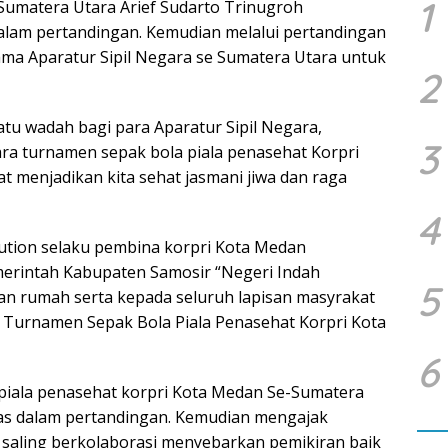
1
Sumatera Utara Arief Sudarto Trinugroh
dalam pertandingan. Kemudian melalui pertandingan
sama Aparatur Sipil Negara se Sumatera Utara untuk
2
atu wadah bagi para Aparatur Sipil Negara,
3
ra turnamen sepak bola piala penasehat Korpri
t menjadikan kita sehat jasmani jiwa dan raga
4
ution selaku pembina korpri Kota Medan
erintah Kabupaten Samosir “Negeri Indah
5
an rumah serta kepada seluruh lapisan masyrakat
 Turnamen Sepak Bola Piala Penasehat Korpri Kota
6
piala penasehat korpri Kota Medan Se-Sumatera
tas dalam pertandingan. Kemudian mengajak
a saling berkolaborasi menyebarkan pemikiran baik