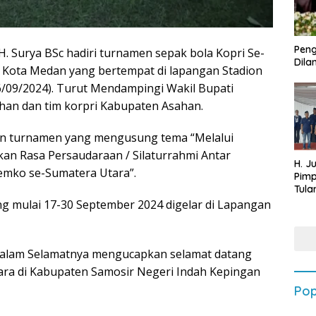
Peng
H. Surya BSc hadiri turnamen sepak bola Kopri Se-
Dilan
i Kota Medan yang bertempat di lapangan Stadion
6/09/2024). Turut Mendampingi Wakil Bupati
an dan tim korpri Kabupaten Asahan.
an turnamen yang mengusung tema “Melalui
kan Rasa Persaudaraan / Silaturrahmi Antar
H. J
emko se-Sumatera Utara”.
Pim
Tula
Targ
g mulai 17-30 September 2024 digelar di Lapangan
Terb
202
 dalam Selamatnya mengucapkan selamat datang
ra di Kabupaten Samosir Negeri Indah Kepingan
Pop