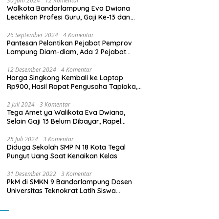
30 Juni 2024
12 Komentar
Walkota Bandarlampung Eva Dwiana
Lecehkan Profesi Guru, Gaji Ke-13 dan
THR Tidak Dibayarkan
26 September 2024
4 Komentar
Pantesan Pelantikan Pejabat Pemprov
Lampung Diam-diam, Ada 2 Pejabat
yang Dilantik Masih Golongan III/b
12 Desember 2024
4 Komentar
Harga Singkong Kembali ke Laptop
Rp900, Hasil Rapat Pengusaha Tapioka,
Petani Singkong dengan Pj. Gubernur
Lampung
2 Juli 2024
3 Komentar
Tega Amet ya Walikota Eva Dwiana,
Selain Gaji 13 Belum Dibayar, Rapel
Kenaikan Gaji 2 Bulan Juga Belum
Dibayar
25 Juli 2024
3 Komentar
Diduga Sekolah SMP N 18 Kota Tegal
Pungut Uang Saat Kenaikan Kelas
31 Desember 2022
3 Komentar
PkM di SMKN 9 Bandarlampung Dosen
Universitas Teknokrat Latih Siswa
Membuat Program Mobil RC Berbasis IoT