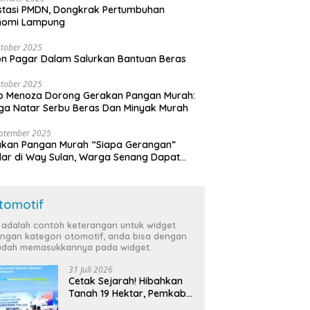
stasi PMDN, Dongkrak Pertumbuhan
nomi Lampung
tober 2025
n Pagar Dalam Salurkan Bantuan Beras
tober 2025
o Menoza Dorong Gerakan Pangan Murah:
a Natar Serbu Beras Dan Minyak Murah
eptember 2025
akan Pangan Murah “Siapa Gerangan”
lar di Way Sulan, Warga Senang Dapat
a Bersubsidi
tomotif
i adalah contoh keterangan untuk widget
ngan kategori otomotif, anda bisa dengan
dah memasukkannya pada widget.
31 Juli 2026
Cetak Sejarah! Hibahkan
Tanah 19 Hektar, Pemkab
Tulang Bawang Siap