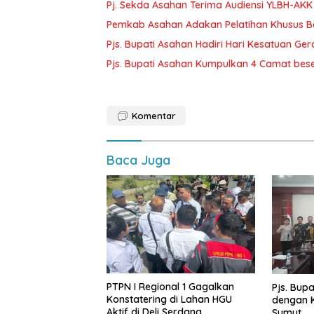
Pj. Sekda Asahan Terima Audiensi YLBH-AKK
Pemkab Asahan Adakan Pelatihan Khusus Ba
Pjs. Bupati Asahan Hadiri Hari Kesatuan Ge
Pjs. Bupati Asahan Kumpulkan 4 Camat bes
Komentar
Baca Juga
PTPN I Regional 1 Gagalkan
Pjs. Bup
Konstatering di Lahan HGU
dengan K
Aktif di Deli Serdang
Sumut