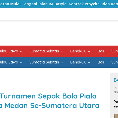
A Basyid, Kontrak Proyek Sudah Rampung
Bulan Kemerd
ulau Jawa
Sumatra Selatan
Bengkulu
Bali
Sum
ulau Jawa
Sumatra Selatan
Bengkulu
Bali
Sum
B
In
an
 Turnamen Sepak Bola Piala
Pe
ta Medan Se-Sumatera Utara
Wa