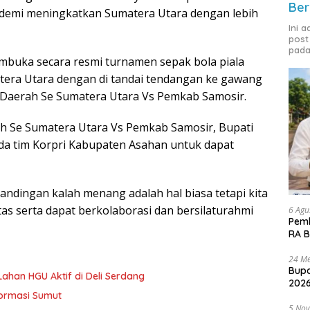
Ber
demi meningkatkan Sumatera Utara dengan lebih
Ini 
post
pada
embuka secara resmi turnamen sepak bola piala
tera Utara dengan di tandai tendangan ke gawang
a Daerah Se Sumatera Utara Vs Pemkab Samosir.
ah Se Sumatera Utara Vs Pemkab Samosir, Bupati
da tim Korpri Kabupaten Asahan untuk dapat
andingan kalah menang adalah hal biasa tetapi kita
tas serta dapat berkolaborasi dan bersilaturahmi
6 Agu
Pemk
RA B
24 Me
Bupa
Lahan HGU Aktif di Deli Serdang
2026
formasi Sumut
5 No