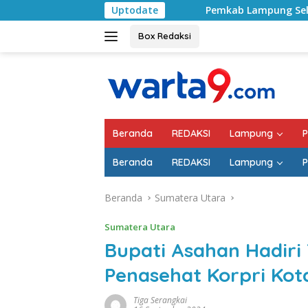
Langsung
Pemkab Lampung Selatan Mulai Tangani Jalan R
Uptodate
ke
konten
Box Redaksi
Beranda
REDAKSI
Lampung
P
Beranda
REDAKSI
Lampung
P
Beranda
Sumatera Utara
Sumatera Utara
Bupati Asahan Hadiri
Penasehat Korpri Ko
Tiga Serangkai