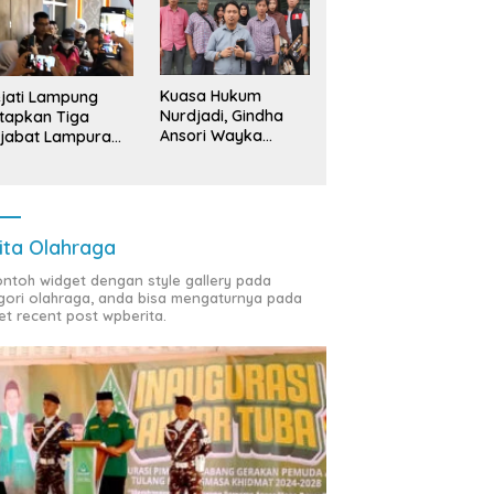
Kuasa Hukum
jati Lampung
Nurdjadi, Gindha
tapkan Tiga
Ansori Wayka
jabat Lampura
Laporkan
ersangka
Penyerobotan
Tanah ke Polda
Lampung
ita Olahraga
contoh widget dengan style gallery pada
gori olahraga, anda bisa mengaturnya pada
et recent post wpberita.