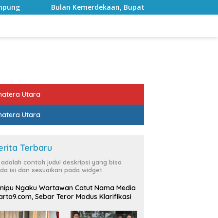
ekaan, Bupati Lampung Selatan Ajak ASN Perkuat Semangat P
atera Utara
atera Utara
erita Terbaru
i adalah contoh judul deskripsi yang bisa
da isi dan sesuaikan pada widget
nipu Ngaku Wartawan Catut Nama Media
rta9.com, Sebar Teror Modus Klarifikasi