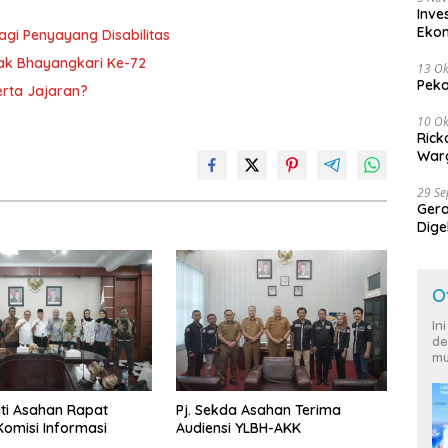
Inve
Eko
gi Penyayang Disabilitas
rak Bhayangkari Ke-72
13 Ok
Peko
erta Jajaran?
10 Ok
Rick
Warg
29 S
Ger
Dige
Harg
O
In
de
mu
ati Asahan Rapat
Pj. Sekda Asahan Terima
omisi Informasi
Audiensi YLBH-AKK