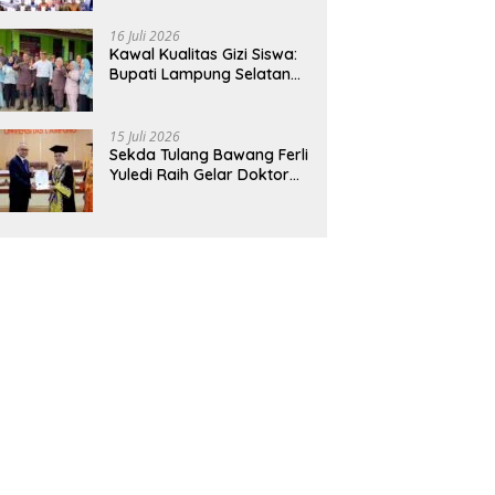
Hadirkan Sekolah Nasional
Terintegrasi Pertama di
16 Juli 2026
Lampung
Kawal Kualitas Gizi Siswa:
Bupati Lampung Selatan
dan Kajati Lampung Tinjau
Langsung Program Makan
Bergizi Gratis di Natar
15 Juli 2026
Sekda Tulang Bawang Ferli
Yuledi Raih Gelar Doktor
Unila, Angkat Model P4GN
Berbasis Kearifan Lokal