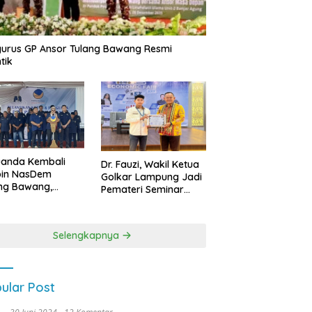
urus GP Ansor Tulang Bawang Resmi
tik
uanda Kembali
Dr. Fauzi, Wakil Ketua
pin NasDem
Golkar Lampung Jadi
ng Bawang,
Pemateri Seminar
etkan Kursi DPRD
Nasional FEB Unila,
anyak di Pemilu
Membangun Fondasi
9
Kuat Melalui 4 Pilar
Selengkapnya
Kebangsaan
ular Post