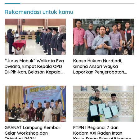
Rekomendasi untuk kamu
“Jurus Mabuk” Walikota Eva
Kuasa Hukum Nurdjadi,
Dwiana, Empat Kepala OPD
Gindha Ansori Wayka
Di-Plh-kan, Belasan Kepala
Laporkan Penyerobotan
SD dan SMP Rangkap
Tanah ke Polda Lampung
Jabatan Plt
GRANAT Lampung Kembali
PTPN I Regional 7 dan
Gelar Workshop dan
Kodam XXI Raden Intan
Orientasi P4GN
Kerja Sama Sinergi Ekonomi