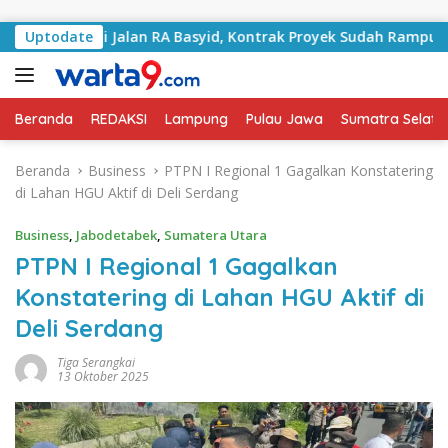
Langsung ke konten
angani Jalan RA Basyid, Kontrak Proyek Sudah Rampung
Uptodate
Beranda
REDAKSI
Lampung
Pulau Jawa
Sumatra Selata
Beranda
Business
PTPN I Regional 1 Gagalkan Konstatering
di Lahan HGU Aktif di Deli Serdang
Business
,
Jabodetabek
,
Sumatera Utara
PTPN I Regional 1 Gagalkan
Konstatering di Lahan HGU Aktif di
Deli Serdang
Tiga Serangkai
13 Oktober 2025