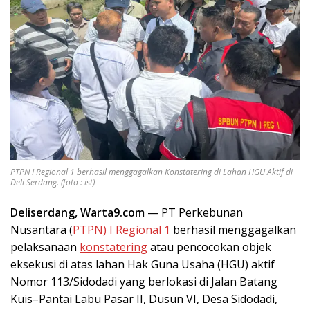
PTPN I Regional 1 berhasil menggagalkan Konstatering di Lahan HGU Aktif di
Deli Serdang. (foto : ist)
Deliserdang, Warta9.com
— PT Perkebunan
Nusantara (
PTPN) I Regional 1
berhasil menggagalkan
pelaksanaan
konstatering
atau pencocokan objek
eksekusi di atas lahan Hak Guna Usaha (HGU) aktif
Nomor 113/Sidodadi yang berlokasi di Jalan Batang
Kuis–Pantai Labu Pasar II, Dusun VI, Desa Sidodadi,