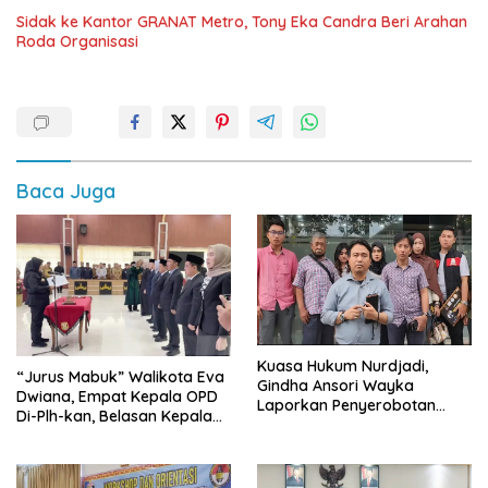
‎Sidak ke Kantor GRANAT Metro, Tony Eka Candra Beri Arahan
Roda Organisasi
Baca Juga
Kuasa Hukum Nurdjadi,
“Jurus Mabuk” Walikota Eva
Gindha Ansori Wayka
Dwiana, Empat Kepala OPD
Laporkan Penyerobotan
Di-Plh-kan, Belasan Kepala
Tanah ke Polda Lampung
SD dan SMP Rangkap
Jabatan Plt