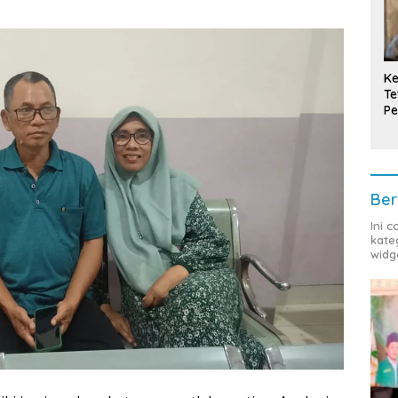
Ke
Te
Pe
T
Ber
Ini 
kate
widg