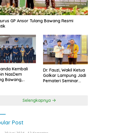
urus GP Ansor Tulang Bawang Resmi
tik
uanda Kembali
Dr. Fauzi, Wakil Ketua
pin NasDem
Golkar Lampung Jadi
ng Bawang,
Pemateri Seminar
etkan Kursi DPRD
Nasional FEB Unila,
anyak di Pemilu
Membangun Fondasi
9
Kuat Melalui 4 Pilar
Selengkapnya
Kebangsaan
ular Post