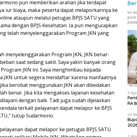
armono pun memberikan arahan jika terdapat
Ber
nya iur biaya, maka peserta dapat melaporkannya ke
Ini 
online ataupun melalui petugas BPJS SATU yang
post
pada
a sama dengan BPJS Kesehatan. Ia pun mengucapkan
yang telah menyelenggarakan Program JKN yang
lah menyelenggarakan Program JKN, JKN benar-
ban saat sedang sakit. Saya yakin banyak orang
a Program JKN ini. Saya menghimbau kepada
ta JKN untuk segera mendaftar karena manfaatnya
r jika berobat menggunakan JKN akan dibedakan
aklah benar. Jika kita mengakses layanan kesehatan
6 Agu
Pemk
ilayani dengan baik. Tadi juga sudah dijelaskan
RA B
endala terkait pelayanan dapat melapor ke BPJS
24 Me
ATU,” tutup Sudarmono.
Bupa
2026
 pelayanan dapat melapor ke petugas BPJS SATU
5 No