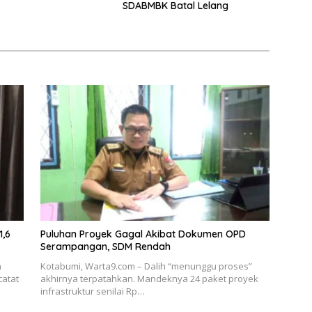
aan PWI 2026
SDABMBK Batal Lelang
1,6
Puluhan Proyek Gagal Akibat Dokumen OPD
Serampangan, SDM Rendah
h
Kotabumi, Warta9.com – Dalih “menunggu proses”
catat
akhirnya terpatahkan. Mandeknya 24 paket proyek
infrastruktur senilai Rp…