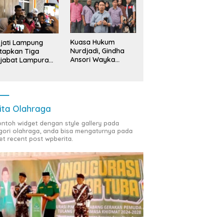
Kuasa Hukum
jati Lampung
Nurdjadi, Gindha
tapkan Tiga
Ansori Wayka
jabat Lampura
Laporkan
ersangka
Penyerobotan
Tanah ke Polda
Lampung
ita Olahraga
contoh widget dengan style gallery pada
gori olahraga, anda bisa mengaturnya pada
et recent post wpberita.