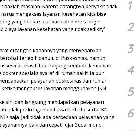
1
 tidaklah masalah. Karena datangnya penyakit tidak
dan harus mengakses layanan kesehatan kita bisa
ng yang ketika sakit barulah mereka ingin
2
 biaya layanan kesehatan yang tidak sedikit,”
3
yaraf di tangan kanannya yang menyebabkan
 berobat terlebih dahulu di Puskesmas, namun
4
 puskesmas masih tak kunjung sembuh, kemudian
 dokter spesialis syaraf di rumah sakit. Ia pun
mendapatkan pelayanan puskesmas dan rumah
5
a ketika mengakses layanan menggunakan JKN.
 ke sini dan langsung mendapatkan pelayanan
6
ah tidak perlu lagi membawa kartu Peserta JKN
K saja. Jadi tidak ada perbedaan pelayanan yang
elayanannya baik dan cepat” ujar Sudarmono.