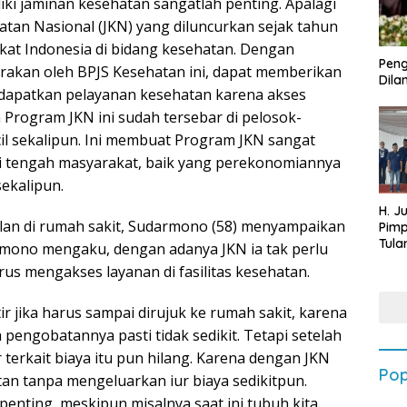
liki jaminan kesehatan sangatlah penting. Apalagi
tan Nasional (JKN) yang diluncurkan sejak tahun
at Indonesia di bidang kesehatan. Dengan
Peng
rakan oleh BPJS Kesehatan ini, dapat memberikan
Dilan
ndapatkan pelayanan kesehatan karena akses
 Program JKN ini sudah tersebar di pelosok-
il sekalipun. Ini membuat Program JKN sangat
di tengah masyarakat, baik yang perekonomiannya
ekalipun.
H. J
alan di rumah sakit, Sudarmono (58) menyampaikan
Pim
Tula
rmono mengaku, dengan adanya JKN ia tak perlu
Targ
rus mengakses layanan di fasilitas kesehatan.
Terb
202
ir jika harus sampai dirujuk ke rumah sakit, karena
 pengobatannya pasti tidak sedikit. Tetapi setelah
 terkait biaya itu pun hilang. Karena dengan JKN
Pop
an tanpa mengeluarkan iur biaya sedikitpun.
 penting, meskipun misalnya saat ini tubuh kita