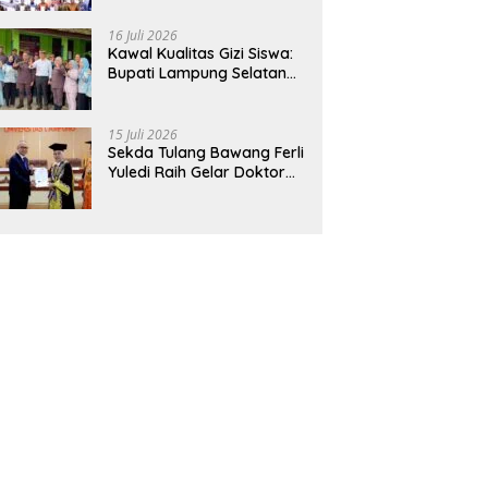
Hadirkan Sekolah Nasional
Terintegrasi Pertama di
16 Juli 2026
Lampung
Kawal Kualitas Gizi Siswa:
Bupati Lampung Selatan
dan Kajati Lampung Tinjau
Langsung Program Makan
Bergizi Gratis di Natar
15 Juli 2026
Sekda Tulang Bawang Ferli
Yuledi Raih Gelar Doktor
Unila, Angkat Model P4GN
Berbasis Kearifan Lokal