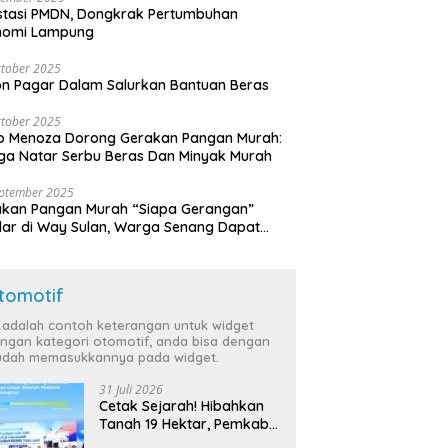
stasi PMDN, Dongkrak Pertumbuhan
nomi Lampung
tober 2025
n Pagar Dalam Salurkan Bantuan Beras
tober 2025
o Menoza Dorong Gerakan Pangan Murah:
a Natar Serbu Beras Dan Minyak Murah
eptember 2025
akan Pangan Murah “Siapa Gerangan”
lar di Way Sulan, Warga Senang Dapat
a Bersubsidi
tomotif
i adalah contoh keterangan untuk widget
ngan kategori otomotif, anda bisa dengan
dah memasukkannya pada widget.
31 Juli 2026
Cetak Sejarah! Hibahkan
Tanah 19 Hektar, Pemkab
Tulang Bawang Siap