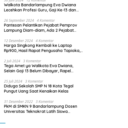
30 Juni 2024
12 Komentar
Walkota Bandarlampung Eva Dwiana
Lecehkan Profesi Guru, Gaji Ke-13 dan
THR Tidak Dibayarkan
26 September 2024
4 Komentar
Pantesan Pelantikan Pejabat Pemprov
Lampung Diam-diam, Ada 2 Pejabat
yang Dilantik Masih Golongan III/b
12 Desember 2024
4 Komentar
Harga Singkong Kembali ke Laptop
Rp900, Hasil Rapat Pengusaha Tapioka,
Petani Singkong dengan Pj. Gubernur
Lampung
2 Juli 2024
3 Komentar
Tega Amet ya Walikota Eva Dwiana,
Selain Gaji 13 Belum Dibayar, Rapel
Kenaikan Gaji 2 Bulan Juga Belum
Dibayar
25 Juli 2024
3 Komentar
Diduga Sekolah SMP N 18 Kota Tegal
Pungut Uang Saat Kenaikan Kelas
31 Desember 2022
3 Komentar
PkM di SMKN 9 Bandarlampung Dosen
Universitas Teknokrat Latih Siswa
Membuat Program Mobil RC Berbasis IoT