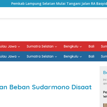
elatan Mulai Tangani Jalan RA Basyid, Kontrak Proyek Sudah
ulau Jawa
Sumatra Selatan
Bengkulu
Bali
Sum
ulau Jawa
Sumatra Selatan
Bengkulu
Bali
Sum
B
In
an
an Beban Sudarmono Disaat
Pe
Wa