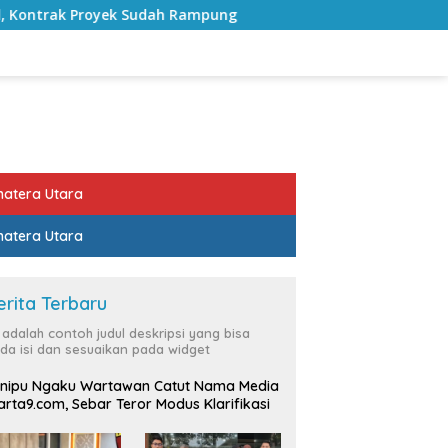
 Rampung
Bulan Kemerdekaan, Bupati Lampung Selatan
atera Utara
atera Utara
erita Terbaru
i adalah contoh judul deskripsi yang bisa
da isi dan sesuaikan pada widget
nipu Ngaku Wartawan Catut Nama Media
rta9.com, Sebar Teror Modus Klarifikasi