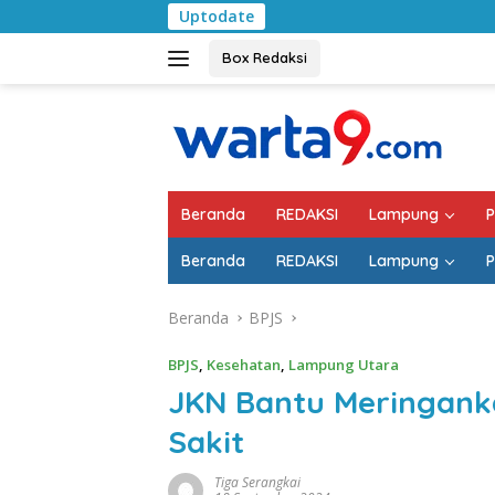
Langsung
Uptodate
Pemkab Lampung S
ke
konten
Box Redaksi
Beranda
REDAKSI
Lampung
P
Beranda
REDAKSI
Lampung
P
Beranda
BPJS
BPJS
,
Kesehatan
,
Lampung Utara
JKN Bantu Meringank
Sakit
Tiga Serangkai