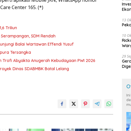
seperti aplikasi Mobile JKN, WhatsApp nomor
Inve
are Center 165. (*)
Eko
13 Ok
Peko
6 Triliun
10 Ok
D Serampangan, SDM Rendah
Rick
unjungi Balai Wartawan Effendi Yusuf
Warg
mpura Tersangka
29 S
h Trofi Abyakta Anugerah Kebudayaan PWI 2026
Ger
Dige
royek Dinas SDABMBK Batal Lelang
Harg
O
In
de
mu