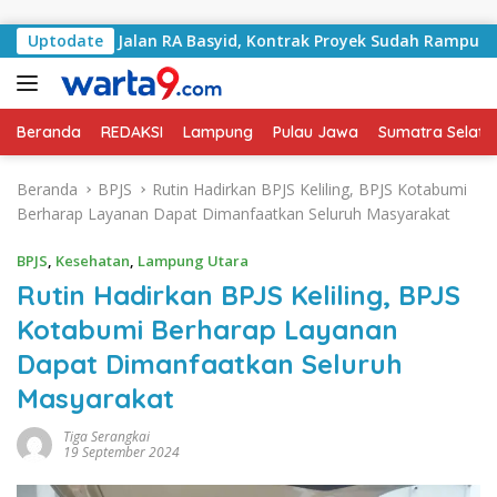
Langsung ke konten
ani Jalan RA Basyid, Kontrak Proyek Sudah Rampung
Uptodate
Beranda
REDAKSI
Lampung
Pulau Jawa
Sumatra Selata
Beranda
BPJS
Rutin Hadirkan BPJS Keliling, BPJS Kotabumi
Berharap Layanan Dapat Dimanfaatkan Seluruh Masyarakat
BPJS
,
Kesehatan
,
Lampung Utara
Rutin Hadirkan BPJS Keliling, BPJS
Kotabumi Berharap Layanan
Dapat Dimanfaatkan Seluruh
Masyarakat
Tiga Serangkai
19 September 2024