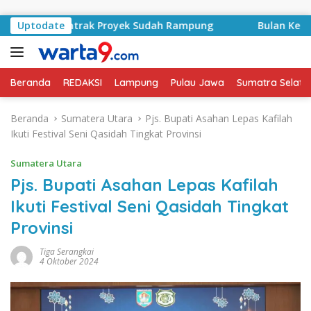
Langsung ke konten
id, Kontrak Proyek Sudah Rampung
Uptodate
Bulan Kemerdekaan
Beranda
REDAKSI
Lampung
Pulau Jawa
Sumatra Selata
Beranda
Sumatera Utara
Pjs. Bupati Asahan Lepas Kafilah
Ikuti Festival Seni Qasidah Tingkat Provinsi
Sumatera Utara
Pjs. Bupati Asahan Lepas Kafilah
Ikuti Festival Seni Qasidah Tingkat
Provinsi
Tiga Serangkai
4 Oktober 2024