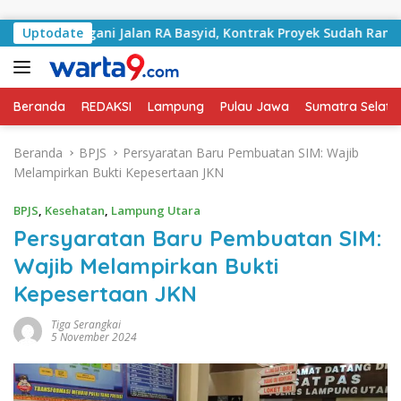
Langsung ke konten
Tangani Jalan RA Basyid, Kontrak Proyek Sudah Rampung
Uptodate
Beranda
REDAKSI
Lampung
Pulau Jawa
Sumatra Selata
Beranda
BPJS
Persyaratan Baru Pembuatan SIM: Wajib
Melampirkan Bukti Kepesertaan JKN
BPJS
,
Kesehatan
,
Lampung Utara
Persyaratan Baru Pembuatan SIM:
Wajib Melampirkan Bukti
Kepesertaan JKN
Tiga Serangkai
5 November 2024