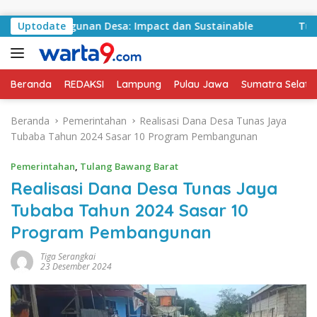
Langsung ke konten
embangunan Desa: Impact dan Sustainable
Uptodate
Tulang Bawa
Beranda
REDAKSI
Lampung
Pulau Jawa
Sumatra Selata
Beranda
Pemerintahan
Realisasi Dana Desa Tunas Jaya
Tubaba Tahun 2024 Sasar 10 Program Pembangunan
Pemerintahan
,
Tulang Bawang Barat
Realisasi Dana Desa Tunas Jaya
Tubaba Tahun 2024 Sasar 10
Program Pembangunan
Tiga Serangkai
23 Desember 2024