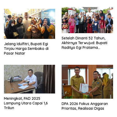
2026, Tiga Penghargaan
Sekaligus Diborong
Setelah Dinanti 52 Tahun,
Akhirnya Terwujud: Bupati
Jelang Idulfitri, Bupati Egi
Radityo Egi Pratama
Tinjau Harga Sembako di
Resmikan Jalan Kota
Pasar Natar
Dalam–Budidaya
Meningkat, PAD 2025
Lampung Utara Capai 1,6
DPA 2026 Fokus Anggaran
Triliun
Prioritas, Realisasi Digas