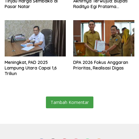
Tinjau Harga Sembako di
Akhirnya Terwujud: Bupati
Pasar Natar
Radityo Egi Pratama
Resmikan Jalan Kota
Dalam–Budidaya
Meningkat, PAD 2025
DPA 2026 Fokus Anggaran
Lampung Utara Capai 1,6
Prioritas, Realisasi Digas
Triliun
Tambah Komentar