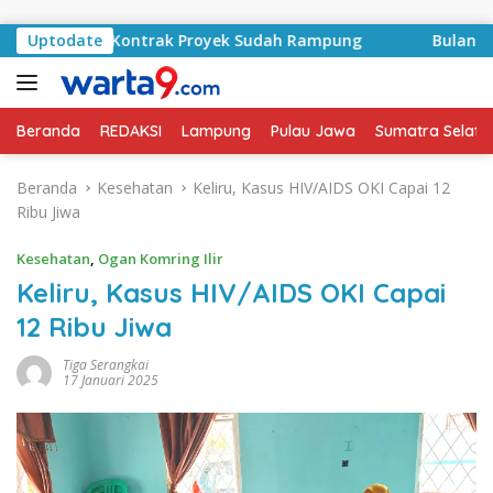
Langsung ke konten
asyid, Kontrak Proyek Sudah Rampung
Uptodate
Bulan Kemerdeka
Beranda
REDAKSI
Lampung
Pulau Jawa
Sumatra Selata
Beranda
Kesehatan
Keliru, Kasus HIV/AIDS OKI Capai 12
Ribu Jiwa
Kesehatan
,
Ogan Komring Ilir
Keliru, Kasus HIV/AIDS OKI Capai
12 Ribu Jiwa
Tiga Serangkai
17 Januari 2025