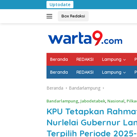
Langsung
Uptodate
Pemkab Lampung Se
ke
konten
Box Redaksi
Beranda
REDAKSI
Lampung
P
Beranda
REDAKSI
Lampung
P
Beranda
Bandarlampung
Bandarlampung
,
Jabodetabek
,
Nasional
,
Pilka
KPU Tetapkan Rahmat 
Nurlelai Gubernur L
Terpilih Periode 2025