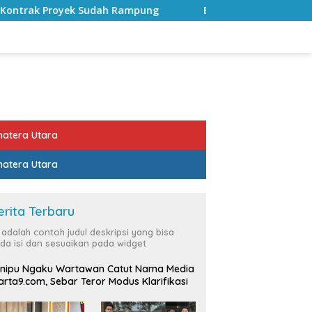
 Rampung
Bulan Kemerdekaan, Bupati Lampung Selatan 
atera Utara
atera Utara
erita Terbaru
i adalah contoh judul deskripsi yang bisa
da isi dan sesuaikan pada widget
nipu Ngaku Wartawan Catut Nama Media
rta9.com, Sebar Teror Modus Klarifikasi