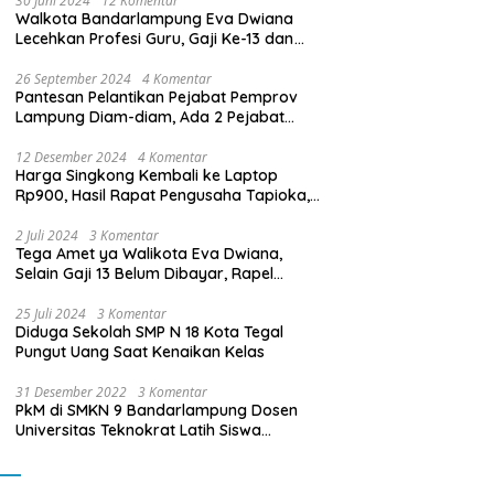
30 Juni 2024
12 Komentar
Walkota Bandarlampung Eva Dwiana
Lecehkan Profesi Guru, Gaji Ke-13 dan
THR Tidak Dibayarkan
26 September 2024
4 Komentar
Pantesan Pelantikan Pejabat Pemprov
Lampung Diam-diam, Ada 2 Pejabat
yang Dilantik Masih Golongan III/b
12 Desember 2024
4 Komentar
Harga Singkong Kembali ke Laptop
Rp900, Hasil Rapat Pengusaha Tapioka,
Petani Singkong dengan Pj. Gubernur
Lampung
2 Juli 2024
3 Komentar
Tega Amet ya Walikota Eva Dwiana,
Selain Gaji 13 Belum Dibayar, Rapel
Kenaikan Gaji 2 Bulan Juga Belum
Dibayar
25 Juli 2024
3 Komentar
Diduga Sekolah SMP N 18 Kota Tegal
Pungut Uang Saat Kenaikan Kelas
31 Desember 2022
3 Komentar
PkM di SMKN 9 Bandarlampung Dosen
Universitas Teknokrat Latih Siswa
Membuat Program Mobil RC Berbasis IoT