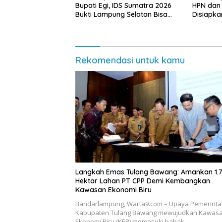
Bupati Egi, IDS Sumatra 2026
HPN dan
Bukti Lampung Selatan Bisa
Disiapka
Gelar Event Nasional Tanpa
Bumi Ruw
APBD
Rekomendasi untuk kamu
Langkah Emas Tulang Bawang: Amankan 1.
Hektar Lahan PT CPP Demi Kembangkan
Kawasan Ekonomi Biru
Bandarlampung, Warta9.com – Upaya Pemerint
Kabupaten Tulang Bawang mewujudkan Kawas
Ekonomi Biru (KEB) memasuki babak…