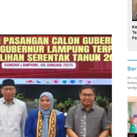
Ke
Te
Pe
T
Ber
Ini 
kate
widg