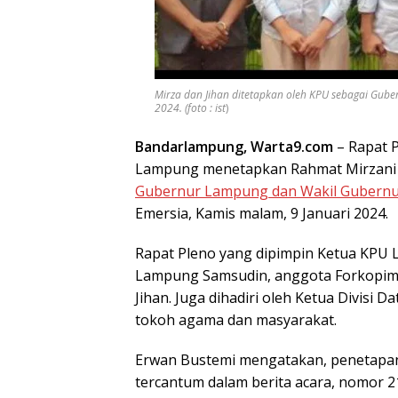
Mirza dan Jihan ditetapkan oleh KPU sebagai Gube
2024. (foto : ist
)
Bandarlampung, Warta9.com
– Rapat P
Lampung menetapkan Rahmat Mirzani Dj
Gubernur Lampung dan Wakil Gubernur
Emersia, Kamis malam, 9 Januari 2024.
Rapat Pleno yang dipimpin Ketua KPU 
Lampung Samsudin, anggota Forkopimd
Jihan. Juga dihadiri oleh Ketua Divisi 
tokoh agama dan masyarakat.
Erwan Bustemi mengatakan, penetapan
tercantum dalam berita acara, nomor 