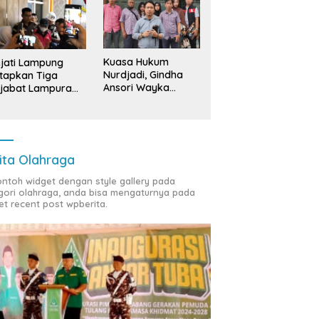
Kuasa Hukum
jati Lampung
Nurdjadi, Gindha
tapkan Tiga
Ansori Wayka
jabat Lampura
Laporkan
ersangka
Penyerobotan
Tanah ke Polda
Lampung
ita Olahraga
contoh widget dengan style gallery pada
gori olahraga, anda bisa mengaturnya pada
et recent post wpberita.