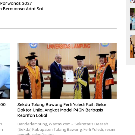
 Porwanas 2027
n Bernuansa Adat Sai
a Jurai
700
Sekda Tulang Bawang Ferli Yuledi Raih Gelar
Doktor Unila, Angkat Model P4GN Berbasis
Kearifan Lokal
ah
Bandarlampung, Warta9.com – Sekretaris Daerah
an
(Sekda) Kabupaten Tulang Bawang, Ferli Yuledi, resmi
meraih gelar Doktor…