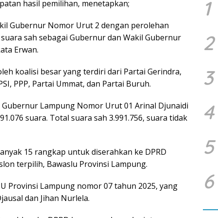
1
atan hasil pemilihan, menetapkan;
kil Gubernur Nomor Urut 2 dengan perolehan
2
al suara sah sebagai Gubernur dan Wakil Gubernur
kata Erwan.
3
h koalisi besar yang terdiri dari Partai Gerindra,
SI, PPP, Partai Ummat, dan Partai Buruh.
4
l Gubernur Lampung Nomor Urut 01 Arinal Djunaidi
1.076 suara. Total suara sah 3.991.756, suara tidak
5
banyak 15 rangkap untuk diserahkan ke DPRD
lon terpilih, Bawaslu Provinsi Lampung.
6
U Provinsi Lampung nomor 07 tahun 2025, yang
usal dan Jihan Nurlela.