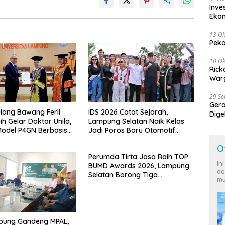
Inve
Eko
13 Ok
Peko
10 Ok
Rick
Warg
29 S
Ger
lang Bawang Ferli
IDS 2026 Catat Sejarah,
Dige
ih Gelar Doktor Unila,
Lampung Selatan Naik Kelas
Harg
odel P4GN Berbasis
Jadi Poros Baru Otomotif
 Lokal
Sumatra
O
Perumda Tirta Jasa Raih TOP
In
BUMD Awards 2026, Lampung
de
Selatan Borong Tiga
mu
Penghargaan Nasional
pung Gandeng MPAL,