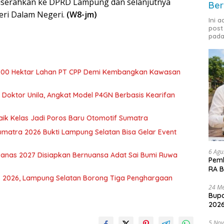
iserahkan ke DPRD Lampung dan selanjutnya
Ber
ri Dalam Negeri.
(W8-jm)
Ini 
post
pada
700 Hektar Lahan PT CPP Demi Kembangkan Kawasan
r Doktor Unila, Angkat Model P4GN Berbasis Kearifan
aik Kelas Jadi Poros Baru Otomotif Sumatra
Sumatra 2026 Bukti Lampung Selatan Bisa Gelar Event
6 Agu
nas 2027 Disiapkan Bernuansa Adat Sai Bumi Ruwa
Pemk
RA B
 2026, Lampung Selatan Borong Tiga Penghargaan
24 Me
Bupa
2026
5 No