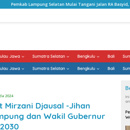
latan Mulai Tangani Jalan RA Basyid, Kontrak Proyek Sudah
ulau Jawa
Sumatra Selatan
Bengkulu
Bali
Sum
ulau Jawa
Sumatra Selatan
Bengkulu
Bali
Sum
B
da 2024
In
an
Mirzani Djausal -Jihan
Pe
ampung dan Wakil Gubernur
Wa
-2030