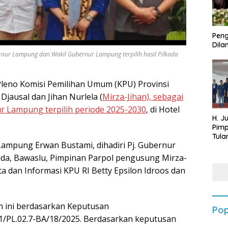
Peng
Dilan
rnur Lampung dan Wakil Gubernur Lampung terpilih hasil Pilkada
leno Komisi Pemilihan Umum (KPU) Provinsi
ausal dan Jihan Nurlela (
Mirza-Jihan), sebagai
 Lampung terpilih periode 2025-2030
, di Hotel
H. J
Pim
Tula
Lampung Erwan Bustami, dihadiri Pj. Gubernur
Targ
Terb
a, Bawaslu, Pimpinan Parpol pengusung Mirza-
202
Data dan Informasi KPU RI Betty Epsilon Idroos dan
 ini berdasarkan Keputusan
Pop
21/PL.02.7-BA/18/2025. Berdasarkan keputusan