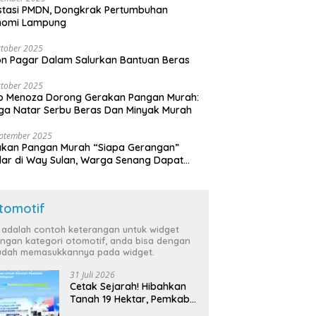
stasi PMDN, Dongkrak Pertumbuhan
nomi Lampung
tober 2025
n Pagar Dalam Salurkan Bantuan Beras
tober 2025
o Menoza Dorong Gerakan Pangan Murah:
a Natar Serbu Beras Dan Minyak Murah
eptember 2025
akan Pangan Murah “Siapa Gerangan”
lar di Way Sulan, Warga Senang Dapat
a Bersubsidi
tomotif
i adalah contoh keterangan untuk widget
ngan kategori otomotif, anda bisa dengan
dah memasukkannya pada widget.
31 Juli 2026
Cetak Sejarah! Hibahkan
Tanah 19 Hektar, Pemkab
Tulang Bawang Siap