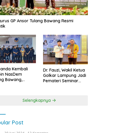
urus GP Ansor Tulang Bawang Resmi
tik
uanda Kembali
Dr. Fauzi, Wakil Ketua
pin NasDem
Golkar Lampung Jadi
ng Bawang,
Pemateri Seminar
etkan Kursi DPRD
Nasional FEB Unila,
anyak di Pemilu
Membangun Fondasi
9
Kuat Melalui 4 Pilar
Selengkapnya
Kebangsaan
ular Post