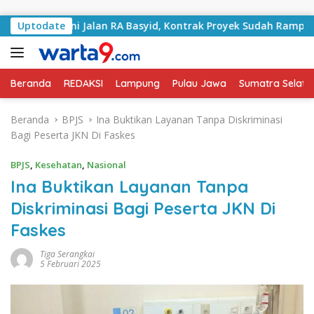
Langsung ke konten
Tangani Jalan RA Basyid, Kontrak Proyek Sudah Rampung
Uptodate
Beranda
REDAKSI
Lampung
Pulau Jawa
Sumatra Selata
Beranda
BPJS
Ina Buktikan Layanan Tanpa Diskriminasi
Bagi Peserta JKN Di Faskes
BPJS
,
Kesehatan
,
Nasional
Ina Buktikan Layanan Tanpa
Diskriminasi Bagi Peserta JKN Di
Faskes
Tiga Serangkai
5 Februari 2025