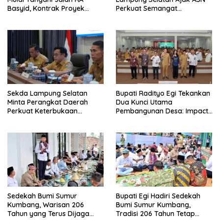
Basyid, Kontrak Proyek
Perkuat Semangat
Sudah Rampung
Pengabdian dan Tingkatkan
Pelayanan Publik
Sekda Lampung Selatan
Bupati Radityo Egi Tekankan
Minta Perangkat Daerah
Dua Kunci Utama
Perkuat Keterbukaan
Pembangunan Desa: Impact
Informasi Publik
dan Sustainable
Sedekah Bumi Sumur
Bupati Egi Hadiri Sedekah
Kumbang, Warisan 206
Bumi Sumur Kumbang,
Tahun yang Terus Dijaga
Tradisi 206 Tahun Tetap