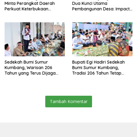
Minta Perangkat Daerah
Dua Kunci Utama
Perkuat Keterbukaan
Pembangunan Desa: Impact
Informasi Publik
dan Sustainable
Sedekah Bumi Sumur
Bupati Egi Hadiri Sedekah
Kumbang, Warisan 206
Bumi Sumur Kumbang,
Tahun yang Terus Dijaga
Tradisi 206 Tahun Tetap
Pemkab Lampung Selatan
Semarak Meski Diguyur
dan Masyarakat
Hujan
Tambah Komentar