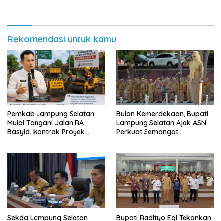
Pemkab Lampung Selatan
Semarak Meski Diguyur
dan Masyarakat
Hujan
Rekomendasi untuk kamu
Pemkab Lampung Selatan
Bulan Kemerdekaan, Bupati
Mulai Tangani Jalan RA
Lampung Selatan Ajak ASN
Basyid, Kontrak Proyek
Perkuat Semangat
Sudah Rampung
Pengabdian dan Tingkatkan
Pelayanan Publik
Sekda Lampung Selatan
Bupati Radityo Egi Tekankan