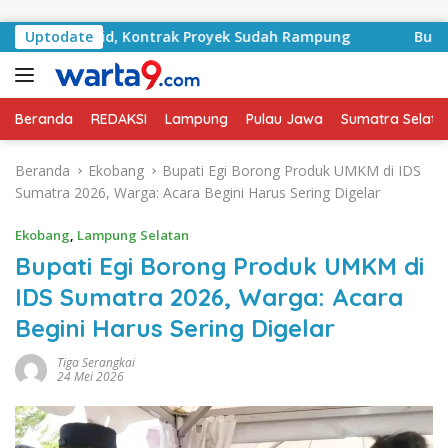
Langsung ke konten
A Basyid, Kontrak Proyek Sudah Rampung
Uptodate
Bulan Kemerd
Beranda
REDAKSI
Lampung
Pulau Jawa
Sumatra Selata
Beranda
Ekobang
Bupati Egi Borong Produk UMKM di IDS
Sumatra 2026, Warga: Acara Begini Harus Sering Digelar
Ekobang
,
Lampung Selatan
Bupati Egi Borong Produk UMKM di
IDS Sumatra 2026, Warga: Acara
Begini Harus Sering Digelar
Tiga Serangkai
24 Mei 2026