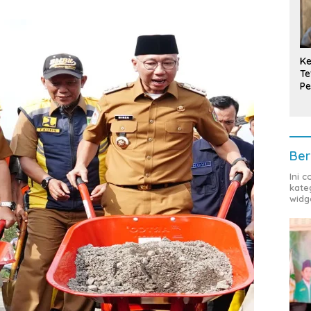
Ke
Te
Pe
T
Ber
Ini 
kate
widg