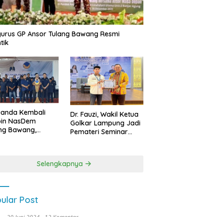
urus GP Ansor Tulang Bawang Resmi
tik
uanda Kembali
Dr. Fauzi, Wakil Ketua
pin NasDem
Golkar Lampung Jadi
ng Bawang,
Pemateri Seminar
etkan Kursi DPRD
Nasional FEB Unila,
anyak di Pemilu
Membangun Fondasi
9
Kuat Melalui 4 Pilar
Selengkapnya
Kebangsaan
ular Post