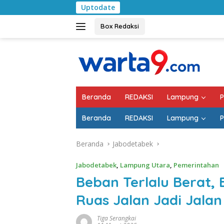
Langsung
Uptodate
Pemkab Lampung S
ke
konten
Box Redaksi
Beranda
REDAKSI
Lampung
P
Beranda
REDAKSI
Lampung
P
Beranda
Jabodetabek
Jabodetabek
,
Lampung Utara
,
Pemerintahan
Beban Terlalu Berat,
Ruas Jalan Jadi Jalan
Tiga Serangkai