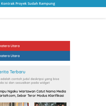
 Rampung
Bulan Kemerdekaan, Bupati Lampung Selatan
atera Utara
atera Utara
erita Terbaru
i adalah contoh judul deskripsi yang bisa
da isi dan sesuaikan pada widget
nipu Ngaku Wartawan Catut Nama Media
rta9.com, Sebar Teror Modus Klarifikasi