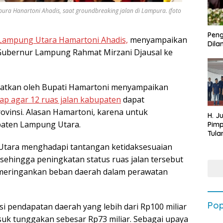
ra Hanartoni Ahadis, saat groundbreaking jalan di Lampura. (foto
Peng
Lampung Utara Hamartoni Ahadis,
menyampaikan
Dilan
 Gubernur Lampung Rahmat Mirzani Djausal ke
atkan oleh Bupati Hamartoni menyampaikan
p agar 12 ruas jalan kabupaten
dapat
rovinsi. Alasan Hamartoni, karena untuk
H. J
paten Lampung Utara.
Pim
Tula
Targ
tara menghadapi tantangan ketidaksesuaian
Terb
sehingga peningkatan status ruas jalan tersebut
202
 meringankan beban daerah dalam perawatan
Pop
nsi pendapatan daerah yang lebih dari Rp100 miliar
suk tunggakan sebesar Rp73 miliar. Sebagai upaya