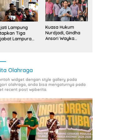
Kuasa Hukum
jati Lampung
Nurdjadi, Gindha
tapkan Tiga
Ansori Wayka
jabat Lampura
Laporkan
ersangka
Penyerobotan
Tanah ke Polda
Lampung
ita Olahraga
contoh widget dengan style gallery pada
gori olahraga, anda bisa mengaturnya pada
et recent post wpberita.