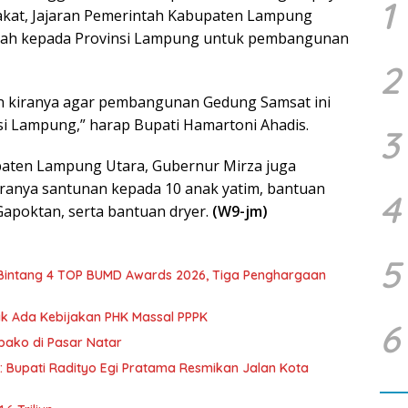
1
kat, Jajaran Pemerintah Kabupaten Lampung
anah kepada Provinsi Lampung untuk pembangunan
2
n kiranya agar pembangunan Gedung Samsat ini
i Lampung,” harap Bupati Hamartoni Ahadis.
3
paten Lampung Utara, Gubernur Mirza juga
ranya santunan kepada 10 anak yatim, bantuan
4
Gapoktan, serta bantuan dryer.
(W9-jm)
5
 Bintang 4 TOP BUMD Awards 2026, Tiga Penghargaan
dak Ada Kebijakan PHK Massal PPPK
6
mbako di Pasar Natar
d: Bupati Radityo Egi Pratama Resmikan Jalan Kota