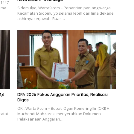
 1447
atama…
Sidomulyo, Warta9.com – Penantian panjang warga
Kecamatan Sidomulyo selama lebih dari lima dekade
akhirnya terjawab. Ruas…
1,6
DPA 2026 Fokus Anggaran Prioritas, Realisasi
Digas
h
OKI, Warta9.com – Bupati Ogan Komering Ilir (OKI) H.
catat
Muchendi Mahzareki menyerahkan Dokumen
Pelaksanaan Anggaran…