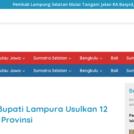
elatan Mulai Tangani Jalan RA Basyid, Kontrak Proyek Sudah
ulau Jawa
Sumatra Selatan
Bengkulu
Bali
Sum
ulau Jawa
Sumatra Selatan
Bengkulu
Bali
Sum
B
In
an
 Bupati Lampura Usulkan 12
Pe
 Provinsi
Wa