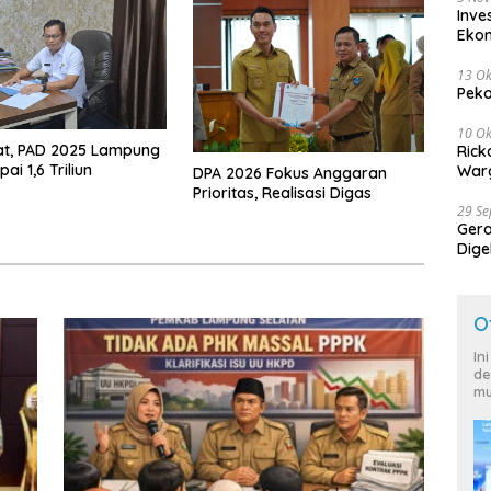
Inve
Eko
13 Ok
Peko
10 Ok
at, PAD 2025 Lampung
Rick
ai 1,6 Triliun
Warg
DPA 2026 Fokus Anggaran
Prioritas, Realisasi Digas
29 S
Ger
Dige
Harg
O
In
de
mu