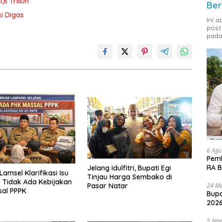
6 Triliun
Ber
i Digas
Ini 
post
pada
6 Agu
Pemk
RA B
Jelang Idulfitri, Bupati Egi
amsel Klarifikasi Isu
Tinjau Harga Sembako di
 Tidak Ada Kebijakan
24 Me
Pasar Natar
sal PPPK
Bupa
2026
5 No