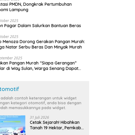
stasi PMDN, Dongkrak Pertumbuhan
nomi Lampung
tober 2025
n Pagar Dalam Salurkan Bantuan Beras
tober 2025
o Menoza Dorong Gerakan Pangan Murah:
a Natar Serbu Beras Dan Minyak Murah
eptember 2025
akan Pangan Murah “Siapa Gerangan”
lar di Way Sulan, Warga Senang Dapat
a Bersubsidi
tomotif
i adalah contoh keterangan untuk widget
ngan kategori otomotif, anda bisa dengan
dah memasukkannya pada widget.
31 Juli 2026
Cetak Sejarah! Hibahkan
Tanah 19 Hektar, Pemkab
Tulang Bawang Siap