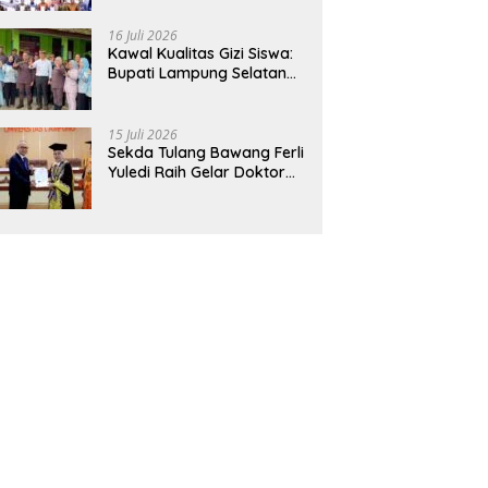
Hadirkan Sekolah Nasional
Terintegrasi Pertama di
16 Juli 2026
Lampung
Kawal Kualitas Gizi Siswa:
Bupati Lampung Selatan
dan Kajati Lampung Tinjau
Langsung Program Makan
Bergizi Gratis di Natar
15 Juli 2026
Sekda Tulang Bawang Ferli
Yuledi Raih Gelar Doktor
Unila, Angkat Model P4GN
Berbasis Kearifan Lokal