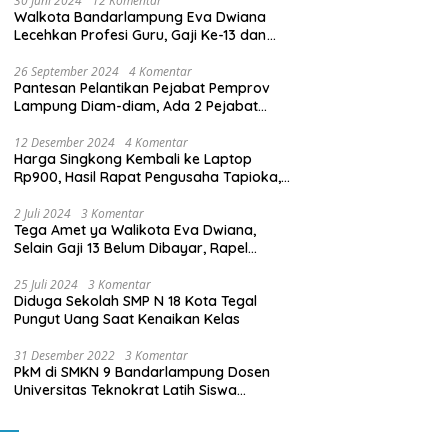
30 Juni 2024
12 Komentar
Walkota Bandarlampung Eva Dwiana
Lecehkan Profesi Guru, Gaji Ke-13 dan
THR Tidak Dibayarkan
26 September 2024
4 Komentar
Pantesan Pelantikan Pejabat Pemprov
Lampung Diam-diam, Ada 2 Pejabat
yang Dilantik Masih Golongan III/b
12 Desember 2024
4 Komentar
Harga Singkong Kembali ke Laptop
Rp900, Hasil Rapat Pengusaha Tapioka,
Petani Singkong dengan Pj. Gubernur
Lampung
2 Juli 2024
3 Komentar
Tega Amet ya Walikota Eva Dwiana,
Selain Gaji 13 Belum Dibayar, Rapel
Kenaikan Gaji 2 Bulan Juga Belum
Dibayar
25 Juli 2024
3 Komentar
Diduga Sekolah SMP N 18 Kota Tegal
Pungut Uang Saat Kenaikan Kelas
31 Desember 2022
3 Komentar
PkM di SMKN 9 Bandarlampung Dosen
Universitas Teknokrat Latih Siswa
Membuat Program Mobil RC Berbasis IoT