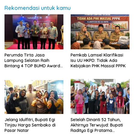
Rekomendasi untuk kamu
Perumda Tirta Jasa
Pemkab Lamsel Klarifikasi
Lampung Selatan Raih
Isu UU HKPD: Tidak Ada
Bintang 4 TOP BUMD Awards
Kebijakan PHK Massal PPPK
2026, Tiga Penghargaan
Sekaligus Diborong
Jelang Idulfitri, Bupati Egi
Setelah Dinanti 52 Tahun,
Tinjau Harga Sembako di
Akhirnya Terwujud: Bupati
Pasar Natar
Radityo Egi Pratama