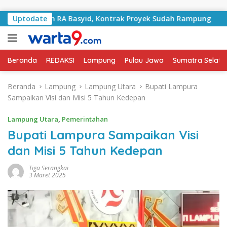
Langsung ke konten
an RA Basyid, Kontrak Proyek Sudah Rampung
Uptodate
Bulan Ke
Beranda
REDAKSI
Lampung
Pulau Jawa
Sumatra Selata
Beranda
Lampung
Lampung Utara
Bupati Lampura
Sampaikan Visi dan Misi 5 Tahun Kedepan
Lampung Utara
,
Pemerintahan
Bupati Lampura Sampaikan Visi
dan Misi 5 Tahun Kedepan
Tiga Serangkai
3 Maret 2025