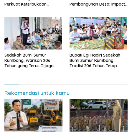
Perkuat Keterbukaan
Pembangunan Desa: Impact
Informasi Publik
dan Sustainable
Sedekah Bumi Sumur
Bupati Egi Hadiri Sedekah
Kumbang, Warisan 206
Bumi Sumur Kumbang,
Tahun yang Terus Dijaga
Tradisi 206 Tahun Tetap
Pemkab Lampung Selatan
Semarak Meski Diguyur
dan Masyarakat
Hujan
Rekomendasi untuk kamu