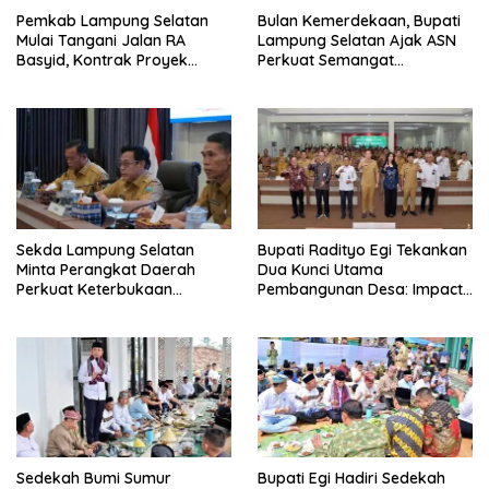
Pemkab Lampung Selatan
Bulan Kemerdekaan, Bupati
Mulai Tangani Jalan RA
Lampung Selatan Ajak ASN
Basyid, Kontrak Proyek
Perkuat Semangat
Sudah Rampung
Pengabdian dan Tingkatkan
Pelayanan Publik
Sekda Lampung Selatan
Bupati Radityo Egi Tekankan
Minta Perangkat Daerah
Dua Kunci Utama
Perkuat Keterbukaan
Pembangunan Desa: Impact
Informasi Publik
dan Sustainable
Sedekah Bumi Sumur
Bupati Egi Hadiri Sedekah