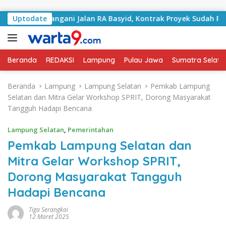
Langsung ke konten
ulai Tangani Jalan RA Basyid, Kontrak Proyek Sudah Rampun
Uptodate
Beranda
REDAKSI
Lampung
Pulau Jawa
Sumatra Selata
Beranda
Lampung
Lampung Selatan
Pemkab Lampung
Selatan dan Mitra Gelar Workshop SPRIT, Dorong Masyarakat
Tangguh Hadapi Bencana
Lampung Selatan
,
Pemerintahan
Pemkab Lampung Selatan dan
Mitra Gelar Workshop SPRIT,
Dorong Masyarakat Tangguh
Hadapi Bencana
Tiga Serangkai
12 Maret 2025