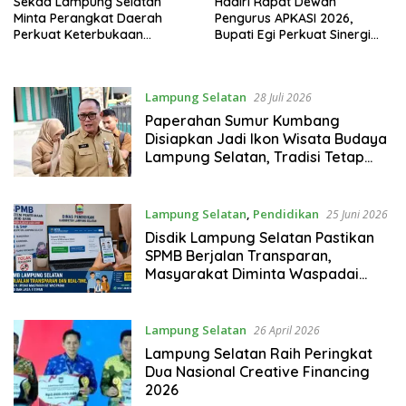
Sekda Lampung Selatan
Hadiri Rapat Dewan
Minta Perangkat Daerah
Pengurus APKASI 2026,
Perkuat Keterbukaan
Bupati Egi Perkuat Sinergi
Informasi Publik
Pembangunan Daerah
Lampung Selatan
28 Juli 2026
Paperahan Sumur Kumbang
Disiapkan Jadi Ikon Wisata Budaya
Lampung Selatan, Tradisi Tetap
Dijaga
Lampung Selatan
,
Pendidikan
25 Juni 2026
Disdik Lampung Selatan Pastikan
SPMB Berjalan Transparan,
Masyarakat Diminta Waspadai
Calo
Lampung Selatan
26 April 2026
Lampung Selatan Raih Peringkat
Dua Nasional Creative Financing
2026