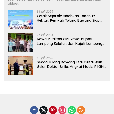
widget.
31 Juli 2026
Cetak Sejarah! Hibahkan Tanah 19
Hektar, Pemkab Tulang Bawang Siap
Hadirkan Sekolah Nasional Terintegrasi
Pertama di Lampung
16 Juli 2026
Kawal Kualitas Gizi Siswa: Bupati
Lampung Selatan dan Kajati Lampung
Tinjau Langsung Program Makan Bergizi
Gratis di Natar
15 Juli 2026
Sekda Tulang Bawang Ferli Yuledi Raih
Gelar Doktor Unila, Angkat Model P4GN
Berbasis Kearifan Lokal