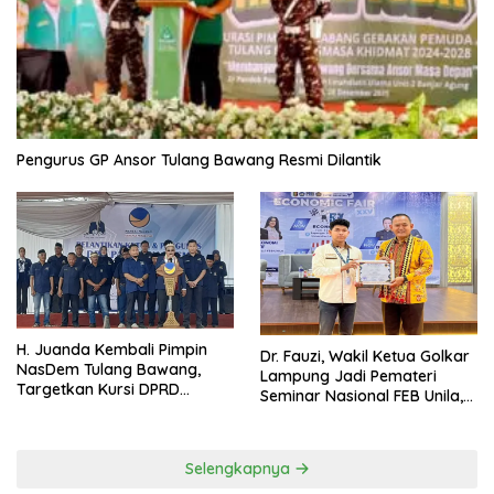
Pengurus GP Ansor Tulang Bawang Resmi Dilantik
H. Juanda Kembali Pimpin
Dr. Fauzi, Wakil Ketua Golkar
NasDem Tulang Bawang,
Lampung Jadi Pemateri
Targetkan Kursi DPRD
Seminar Nasional FEB Unila,
Terbanyak di Pemilu 2029
Membangun Fondasi Kuat
Melalui 4 Pilar Kebangsaan
Selengkapnya