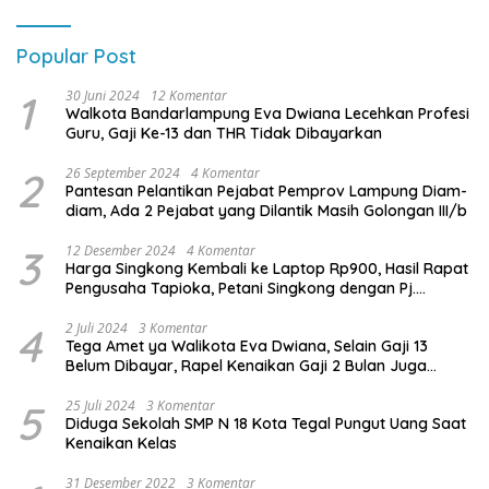
Popular Post
1
30 Juni 2024
12 Komentar
Walkota Bandarlampung Eva Dwiana Lecehkan Profesi
Guru, Gaji Ke-13 dan THR Tidak Dibayarkan
2
26 September 2024
4 Komentar
Pantesan Pelantikan Pejabat Pemprov Lampung Diam-
diam, Ada 2 Pejabat yang Dilantik Masih Golongan III/b
3
12 Desember 2024
4 Komentar
Harga Singkong Kembali ke Laptop Rp900, Hasil Rapat
Pengusaha Tapioka, Petani Singkong dengan Pj.
Gubernur Lampung
4
2 Juli 2024
3 Komentar
Tega Amet ya Walikota Eva Dwiana, Selain Gaji 13
Belum Dibayar, Rapel Kenaikan Gaji 2 Bulan Juga
Belum Dibayar
5
25 Juli 2024
3 Komentar
Diduga Sekolah SMP N 18 Kota Tegal Pungut Uang Saat
Kenaikan Kelas
31 Desember 2022
3 Komentar