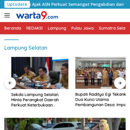
Langsung
tan Ajak ASN Perkuat Semangat Pengabdian dan Tingkatkan Pe
Uptodate
ke
konten
Beranda
REDAKSI
Lampung
Pulau Jawa
Sumatra Selata
Lampung Selatan
Bupati Radityo Egi Tekankan
Sekda Lampung Selatan
Dua Kunci Utama
Minta Perangkat Daerah
Pembangunan Desa: Impact
Perkuat Keterbukaan
dan Sustainable
Informasi Publik