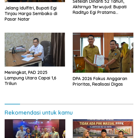
Setelah Dinanti 52 Tahun,
Akhirnya Terwujud: Bupati
Jelang Idulfitri, Bupati Egi
Radityo Egi Pratama
Tinjau Harga Sembako di
Resmikan Jalan Kota
Pasar Natar
Dalam–Budidaya
Meningkat, PAD 2025
Lampung Utara Capai 1,6
DPA 2026 Fokus Anggaran
Triliun
Prioritas, Realisasi Digas
Rekomendasi untuk kamu