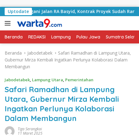
Langsung ke konten
i Tangani Jalan RA Basyid, Kontrak Proyek Sudah Rampung
Uptodate
Beranda
REDAKSI
Lampung
Pulau Jawa
Sumatra Selata
Beranda
Jabodetabek
Safari Ramadhan di Lampung Utara,
Gubernur Mirza Kembali Ingatkan Perlunya Kolaborasi Dalam
Membangun
Jabodetabek
,
Lampung Utara
,
Pemerintahan
Safari Ramadhan di Lampung
Utara, Gubernur Mirza Kembali
Ingatkan Perlunya Kolaborasi
Dalam Membangun
Tiga Serangkai
11 Maret 2025