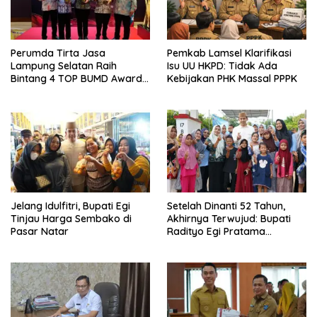
Perumda Tirta Jasa
Pemkab Lamsel Klarifikasi
Lampung Selatan Raih
Isu UU HKPD: Tidak Ada
Bintang 4 TOP BUMD Awards
Kebijakan PHK Massal PPPK
2026, Tiga Penghargaan
Sekaligus Diborong
Jelang Idulfitri, Bupati Egi
Setelah Dinanti 52 Tahun,
Tinjau Harga Sembako di
Akhirnya Terwujud: Bupati
Pasar Natar
Radityo Egi Pratama
Resmikan Jalan Kota
Dalam–Budidaya