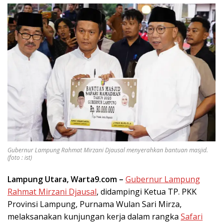
Gubernur Lampung Rahmat Mirzani Djausal menyerahkan bantuan masjid.
(foto : ist)
Lampung Utara, Warta9.com –
Gubernur Lampung
Rahmat Mirzani Djausal
, didampingi Ketua TP. PKK
Provinsi Lampung, Purnama Wulan Sari Mirza,
melaksanakan kunjungan kerja dalam rangka
Safari