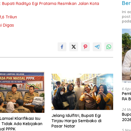
Ber
d: Bupati Radityo Egi Pratama Resmikan Jalan Kota
Ini 
post
6 Triliun
pada
i Digas
6 Agu
Pemk
RA B
24 Me
Bupa
Jelang Idulfitri, Bupati Egi
amsel Klarifikasi Isu
2026
Tinjau Harga Sembako di
 Tidak Ada Kebijakan
Pasar Natar
sal PPPK
5 No