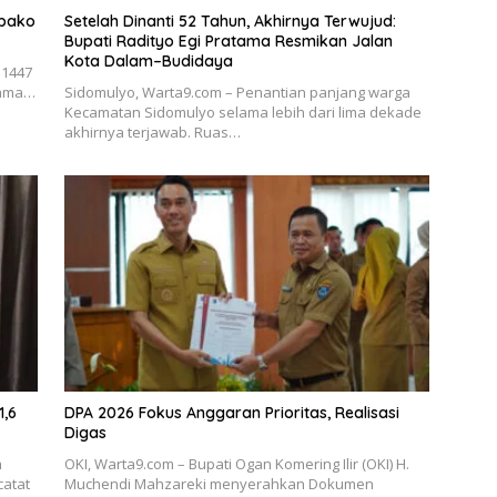
mbako
Setelah Dinanti 52 Tahun, Akhirnya Terwujud:
Bupati Radityo Egi Pratama Resmikan Jalan
Kota Dalam–Budidaya
 1447
atama…
Sidomulyo, Warta9.com – Penantian panjang warga
Kecamatan Sidomulyo selama lebih dari lima dekade
akhirnya terjawab. Ruas…
1,6
DPA 2026 Fokus Anggaran Prioritas, Realisasi
Digas
h
OKI, Warta9.com – Bupati Ogan Komering Ilir (OKI) H.
catat
Muchendi Mahzareki menyerahkan Dokumen