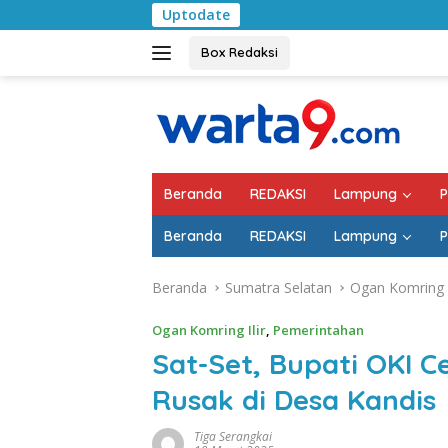
Langsung
Uptodate
Pemkab Lampung Selatan
ke
konten
Box Redaksi
Beranda
REDAKSI
Lampung
P
Beranda
REDAKSI
Lampung
P
Beranda
Sumatra Selatan
Ogan Komring I
Ogan Komring Ilir
,
Pemerintahan
Sat-Set, Bupati OKI 
Rusak di Desa Kandis
Tiga Serangkai