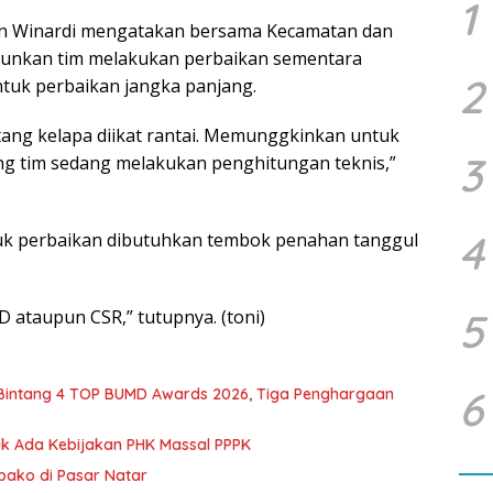
1
an Winardi mengatakan bersama Kecamatan dan
runkan tim melakukan perbaikan sementara
2
untuk perbaikan jangka panjang.
tang kelapa diikat rantai. Memunggkinkan untuk
3
ng tim sedang melakukan penghitungan teknis,”
4
tuk perbaikan dibutuhkan tembok penahan tanggul
5
BD ataupun CSR,” tutupnya. (toni)
6
 Bintang 4 TOP BUMD Awards 2026, Tiga Penghargaan
dak Ada Kebijakan PHK Massal PPPK
mbako di Pasar Natar