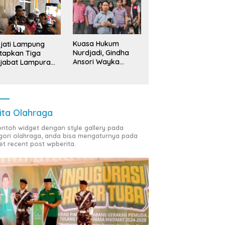
Kuasa Hukum
jati Lampung
Nurdjadi, Gindha
tapkan Tiga
Ansori Wayka
jabat Lampura
Laporkan
ersangka
Penyerobotan
Tanah ke Polda
Lampung
ita Olahraga
contoh widget dengan style gallery pada
gori olahraga, anda bisa mengaturnya pada
et recent post wpberita.