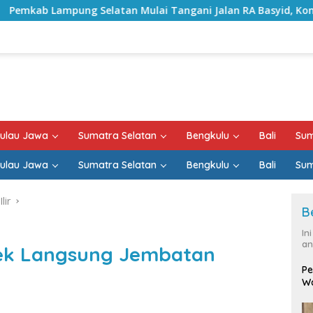
 Mulai Tangani Jalan RA Basyid, Kontrak Proyek Sudah Rampu
ulau Jawa
Sumatra Selatan
Bengkulu
Bali
Sum
ulau Jawa
Sumatra Selatan
Bengkulu
Bali
Sum
lir
B
In
an
Cek Langsung Jembatan
Pe
Wa