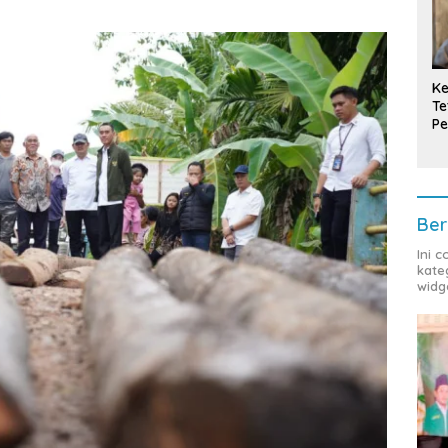
Ke
Te
Pe
T
Ber
Ini 
kate
widg