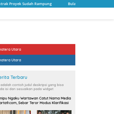
ng
Bulan Kemerdekaan, Bupati Lampung Selatan Ajak A
atera Utara
atera Utara
erita Terbaru
i adalah contoh judul deskripsi yang bisa
da isi dan sesuaikan pada widget
nipu Ngaku Wartawan Catut Nama Media
rta9.com, Sebar Teror Modus Klarifikasi