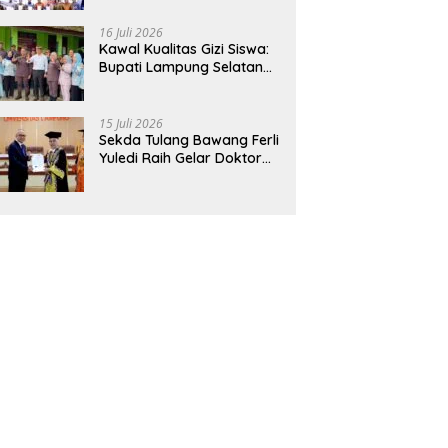
Hadirkan Sekolah Nasional
Terintegrasi Pertama di
16 Juli 2026
Lampung
Kawal Kualitas Gizi Siswa:
Bupati Lampung Selatan
dan Kajati Lampung Tinjau
Langsung Program Makan
Bergizi Gratis di Natar
15 Juli 2026
Sekda Tulang Bawang Ferli
Yuledi Raih Gelar Doktor
Unila, Angkat Model P4GN
Berbasis Kearifan Lokal