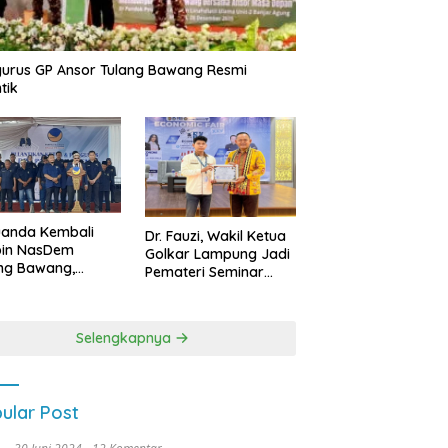
urus GP Ansor Tulang Bawang Resmi
tik
uanda Kembali
Dr. Fauzi, Wakil Ketua
pin NasDem
Golkar Lampung Jadi
ng Bawang,
Pemateri Seminar
etkan Kursi DPRD
Nasional FEB Unila,
anyak di Pemilu
Membangun Fondasi
9
Kuat Melalui 4 Pilar
Selengkapnya
Kebangsaan
ular Post