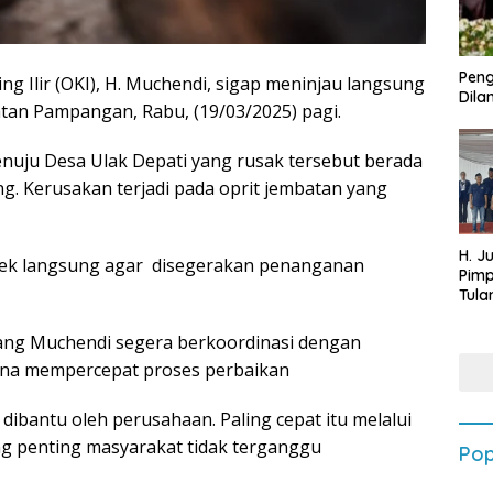
Peng
g Ilir (OKI), H. Muchendi, sigap meninjau langsung
Dilan
tan Pampangan, Rabu, (19/03/2025) pagi.
uju Desa Ulak Depati yang rusak tersebut berada
g. Kerusakan terjadi pada oprit jembatan yang
H. J
a cek langsung agar disegerakan penanganan
Pim
Tula
Targ
Terb
ang Muchendi segera berkoordinasi dengan
202
una mempercepat proses perbaikan
ibantu oleh perusahaan. Paling cepat itu melalui
ng penting masyarakat tidak terganggu
Pop