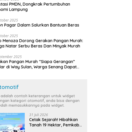
stasi PMDN, Dongkrak Pertumbuhan
nomi Lampung
tober 2025
n Pagar Dalam Salurkan Bantuan Beras
tober 2025
o Menoza Dorong Gerakan Pangan Murah:
a Natar Serbu Beras Dan Minyak Murah
eptember 2025
akan Pangan Murah “Siapa Gerangan”
lar di Way Sulan, Warga Senang Dapat
a Bersubsidi
tomotif
i adalah contoh keterangan untuk widget
ngan kategori otomotif, anda bisa dengan
dah memasukkannya pada widget.
31 Juli 2026
Cetak Sejarah! Hibahkan
Tanah 19 Hektar, Pemkab
Tulang Bawang Siap