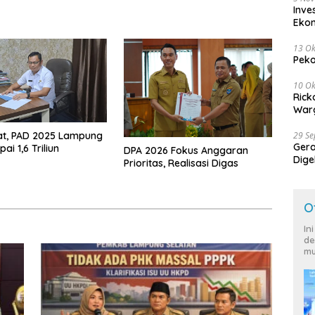
Inve
Eko
13 Ok
Peko
10 Ok
Rick
Warg
at, PAD 2025 Lampung
29 S
Ger
ai 1,6 Triliun
DPA 2026 Fokus Anggaran
Dige
Prioritas, Realisasi Digas
Harg
O
In
de
mu