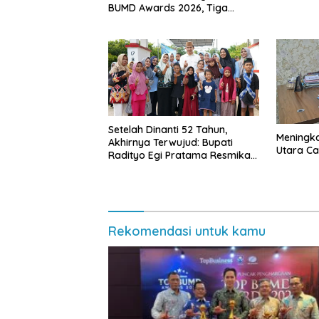
BUMD Awards 2026, Tiga
Penghargaan Sekaligus
Diborong
Setelah Dinanti 52 Tahun,
Meningk
Akhirnya Terwujud: Bupati
Utara Cap
Radityo Egi Pratama Resmikan
Jalan Kota Dalam–Budidaya
Rekomendasi untuk kamu