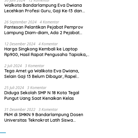
30 Juni 2024
12 Komentar
Walkota Bandarlampung Eva Dwiana
Lecehkan Profesi Guru, Gaji Ke-13 dan
THR Tidak Dibayarkan
26 September 2024
4 Komentar
Pantesan Pelantikan Pejabat Pemprov
Lampung Diam-diam, Ada 2 Pejabat
yang Dilantik Masih Golongan III/b
12 Desember 2024
4 Komentar
Harga Singkong Kembali ke Laptop
Rp900, Hasil Rapat Pengusaha Tapioka,
Petani Singkong dengan Pj. Gubernur
Lampung
2 Juli 2024
3 Komentar
Tega Amet ya Walikota Eva Dwiana,
Selain Gaji 13 Belum Dibayar, Rapel
Kenaikan Gaji 2 Bulan Juga Belum
Dibayar
25 Juli 2024
3 Komentar
Diduga Sekolah SMP N 18 Kota Tegal
Pungut Uang Saat Kenaikan Kelas
31 Desember 2022
3 Komentar
PkM di SMKN 9 Bandarlampung Dosen
Universitas Teknokrat Latih Siswa
Membuat Program Mobil RC Berbasis IoT