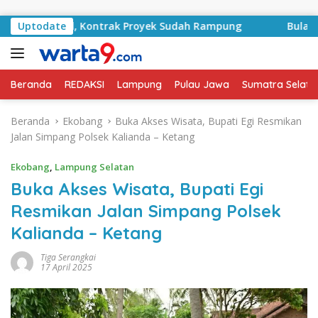
Langsung ke konten
 Basyid, Kontrak Proyek Sudah Rampung
Uptodate
Bulan Kemerd
Beranda
REDAKSI
Lampung
Pulau Jawa
Sumatra Selata
Beranda
Ekobang
Buka Akses Wisata, Bupati Egi Resmikan
Jalan Simpang Polsek Kalianda – Ketang
Ekobang
,
Lampung Selatan
Buka Akses Wisata, Bupati Egi
Resmikan Jalan Simpang Polsek
Kalianda – Ketang
Tiga Serangkai
17 April 2025