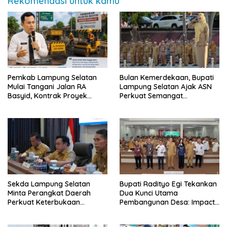
Rekomendasi untuk kamu
Pemkab Lampung Selatan
Bulan Kemerdekaan, Bupati
Mulai Tangani Jalan RA
Lampung Selatan Ajak ASN
Basyid, Kontrak Proyek
Perkuat Semangat
Sudah Rampung
Pengabdian dan Tingkatkan
Pelayanan Publik
Sekda Lampung Selatan
Bupati Radityo Egi Tekankan
Minta Perangkat Daerah
Dua Kunci Utama
Perkuat Keterbukaan
Pembangunan Desa: Impact
Informasi Publik
dan Sustainable