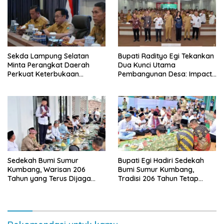
Sekda Lampung Selatan
Bupati Radityo Egi Tekankan
Minta Perangkat Daerah
Dua Kunci Utama
Perkuat Keterbukaan
Pembangunan Desa: Impact
Informasi Publik
dan Sustainable
Sedekah Bumi Sumur
Bupati Egi Hadiri Sedekah
Kumbang, Warisan 206
Bumi Sumur Kumbang,
Tahun yang Terus Dijaga
Tradisi 206 Tahun Tetap
Pemkab Lampung Selatan
Semarak Meski Diguyur
dan Masyarakat
Hujan