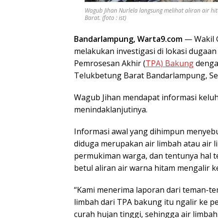
Wagub Jihan Nurlela langsung melihat aliran air h
Barat. (foto : ist)
Bandarlampung, Warta9.com
— Wakil
melakukan investigasi di lokasi dugaan
Pemrosesan Akhir (
TPA) Bakung
dengan
Telukbetung Barat Bandarlampung, Sen
Wagub Jihan mendapat informasi keluh
menindaklanjutinya.
Informasi awal yang dihimpun menyebut
diduga merupakan air limbah atau air 
permukiman warga, dan tentunya hal 
betul aliran air warna hitam mengalir
“Kami menerima laporan dari teman-te
limbah dari TPA bakung itu ngalir ke 
curah hujan tinggi, sehingga air limb