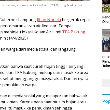
itam dugaan pencemaran Air Lindi dari TPA Bakung Telukbetung
Peng
 Gubernur Lampung
Jihan Nurlela
bergerak cepat
Dilan
 pencemaran aliran air lindi dari Tempat
 meninjau lokasi Kolam Air Lindi
TPA Bakung
in (14/4/2025).
an warga dari media sosial dan langsung
H. J
Pim
kan bahwa saat curah hujan tinggi, air yang
Tula
Targ
lindi dari TPA Bakung meluap dan masuk ke area
Terb
tersebut mengganggu masyarakat. Dan ternyata
202
 ke pemukiman warga.
man di media sosial yang melaporkan bahwa air
Pop
pemukiman. Karena pada saat musim hujan atau
ahnya itu masuk ke pemukiman sehingga