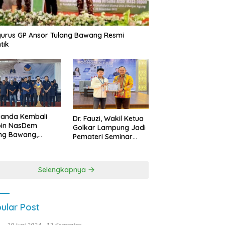
urus GP Ansor Tulang Bawang Resmi
tik
uanda Kembali
Dr. Fauzi, Wakil Ketua
pin NasDem
Golkar Lampung Jadi
ng Bawang,
Pemateri Seminar
etkan Kursi DPRD
Nasional FEB Unila,
anyak di Pemilu
Membangun Fondasi
9
Kuat Melalui 4 Pilar
Selengkapnya
Kebangsaan
ular Post