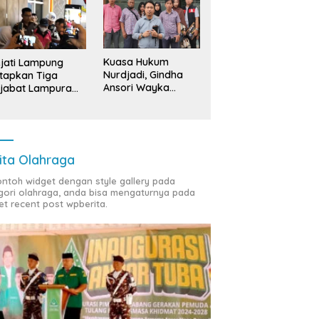
Kuasa Hukum
jati Lampung
Nurdjadi, Gindha
tapkan Tiga
Ansori Wayka
jabat Lampura
Laporkan
ersangka
Penyerobotan
Tanah ke Polda
Lampung
ita Olahraga
contoh widget dengan style gallery pada
gori olahraga, anda bisa mengaturnya pada
et recent post wpberita.