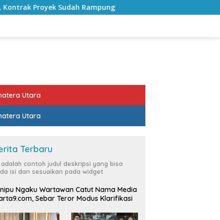
ampung
Bulan Kemerdekaan, Bupati Lampung Selatan A
atera Utara
atera Utara
erita Terbaru
i adalah contoh judul deskripsi yang bisa
da isi dan sesuaikan pada widget
nipu Ngaku Wartawan Catut Nama Media
rta9.com, Sebar Teror Modus Klarifikasi