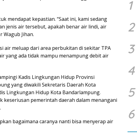
1
uk mendapat kepastian. “Saat ini, kami sedang
2
jenis air tersebut, apakah benar air lindi, air
jar Wagub Jihan.
3
i air meluap dari area perbukitan di sekitar TPA
n air yang ada tidak mampu menampung debit air
4
ampingi Kadis Lingkungan Hidup Provinsi
ng yang diwakili Sekretaris Daerah Kota
5
is Lingkungan Hidup Kota Bandarlampung.
tuk keseriusan pemerintah daerah dalam menangani
.
6
siapkan bagaimana caranya nanti bisa menyerap air