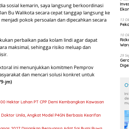
Inve
ia sosial kemarin, saya langsung berkoordinasi
Eko
an Bu Walikota secara cepat tanggap langsung ke
 menjadi pokok persoalan dan dipecahkan secara
13 Ok
Peko
10 Ok
lakukan perbaikan pada kolam lindi agar dapat
Rick
Warg
ara maksimal, sehingga risiko meluap dan
sir.
29 S
Ger
Dige
sektoral ini menunjukkan komitmen Pemprov
Harg
yarakat dan mencari solusi konkret untuk
9-jm)
O
In
de
700 Hektar Lahan PT CPP Demi Kembangkan Kawasan
mu
r Doktor Unila, Angkat Model P4GN Berbasis Kearifan
nas 2027 Disiapkan Bernuansa Adat Sai Bumi Ruwa