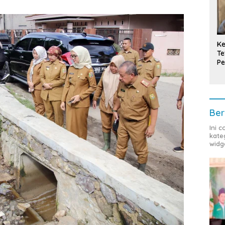
Ke
Te
Pe
T
Ber
Ini 
kate
widg