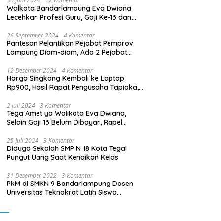
30 Juni 2024
12 Komentar
Walkota Bandarlampung Eva Dwiana
Lecehkan Profesi Guru, Gaji Ke-13 dan
THR Tidak Dibayarkan
26 September 2024
4 Komentar
Pantesan Pelantikan Pejabat Pemprov
Lampung Diam-diam, Ada 2 Pejabat
yang Dilantik Masih Golongan III/b
12 Desember 2024
4 Komentar
Harga Singkong Kembali ke Laptop
Rp900, Hasil Rapat Pengusaha Tapioka,
Petani Singkong dengan Pj. Gubernur
Lampung
2 Juli 2024
3 Komentar
Tega Amet ya Walikota Eva Dwiana,
Selain Gaji 13 Belum Dibayar, Rapel
Kenaikan Gaji 2 Bulan Juga Belum
Dibayar
25 Juli 2024
3 Komentar
Diduga Sekolah SMP N 18 Kota Tegal
Pungut Uang Saat Kenaikan Kelas
31 Desember 2022
3 Komentar
PkM di SMKN 9 Bandarlampung Dosen
Universitas Teknokrat Latih Siswa
Membuat Program Mobil RC Berbasis IoT