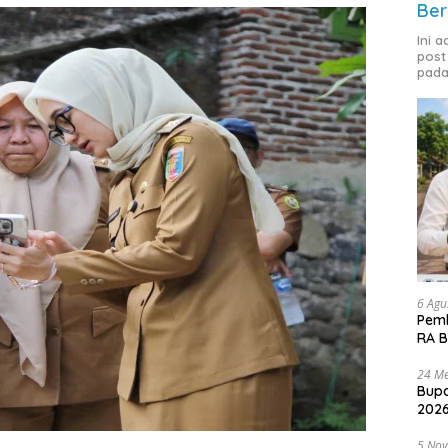
Ber
Ini 
post
pada
6 Agu
Pemk
RA B
24 Me
Bupa
2026
5 No