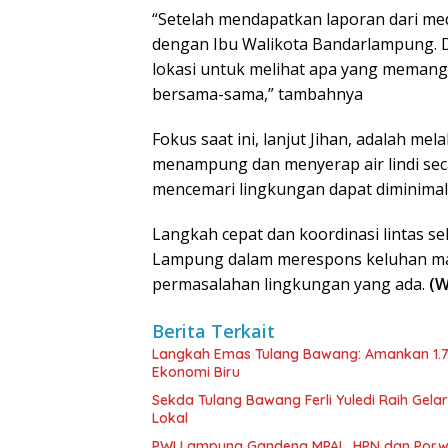
“Setelah mendapatkan laporan dari med
dengan Ibu Walikota Bandarlampung. D
lokasi untuk melihat apa yang memang
bersama-sama,” tambahnya
Fokus saat ini, lanjut Jihan, adalah me
menampung dan menyerap air lindi sec
mencemari lingkungan dapat diminimali
Langkah cepat dan koordinasi lintas 
Lampung dalam merespons keluhan mas
permasalahan lingkungan yang ada.
(W
Berita Terkait
Langkah Emas Tulang Bawang: Amankan 1.
Ekonomi Biru
Sekda Tulang Bawang Ferli Yuledi Raih Gela
Lokal
PWI Lampung Gandeng MPAL, HPN dan Porwa