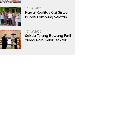
Hadirkan Sekolah Nasional
Terintegrasi Pertama di
16 Juli 2026
Lampung
Kawal Kualitas Gizi Siswa:
Bupati Lampung Selatan
dan Kajati Lampung Tinjau
Langsung Program Makan
Bergizi Gratis di Natar
15 Juli 2026
Sekda Tulang Bawang Ferli
Yuledi Raih Gelar Doktor
Unila, Angkat Model P4GN
Berbasis Kearifan Lokal