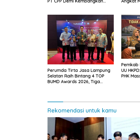
PT CPP Demi Kembangkan
Angkat M
Kawasan Ekonomi Biru
Kearifan
Pemkab L
Perumda Tirta Jasa Lampung
UU HKPD:
Selatan Raih Bintang 4 TOP
PHK Mas
BUMD Awards 2026, Tiga
Penghargaan Sekaligus
Diborong
Rekomendasi untuk kamu