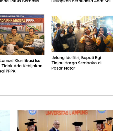
odel P4GN Berbasis
Disiapkan Bernuansa Adat Sai
 Lokal
Bumi Ruwa Jurai
Jelang Idulfitri, Bupati Egi
amsel Klarifikasi Isu
Tinjau Harga Sembako di
 Tidak Ada Kebijakan
Pasar Natar
sal PPPK