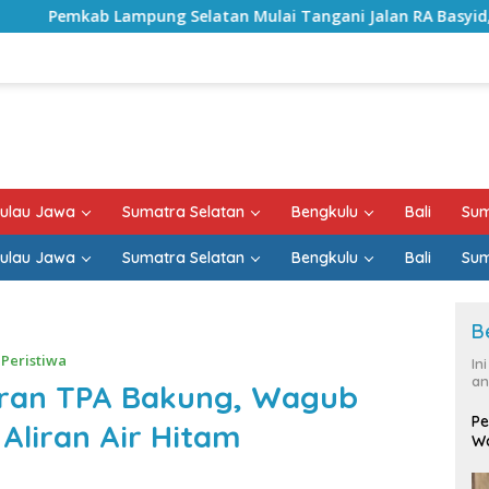
atan Mulai Tangani Jalan RA Basyid, Kontrak Proyek Sudah R
ulau Jawa
Sumatra Selatan
Bengkulu
Bali
Sum
ulau Jawa
Sumatra Selatan
Bengkulu
Bali
Sum
B
,
Peristiwa
In
an
ran TPA Bakung, Wagub
Pe
Aliran Air Hitam
Wa