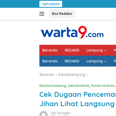
Langsung
Uptodate
Pemkab Lampung Sel
ke
konten
Box Redaksi
Beranda
REDAKSI
Lampung
P
Beranda
REDAKSI
Lampung
P
Beranda
Bandarlampung
Bandarlampung
,
Jabodetabek
,
Pemerintahan
Cek Dugaan Pencema
Jihan Lihat Langsung 
Tiga Serangkai