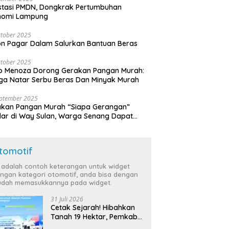
stasi PMDN, Dongkrak Pertumbuhan
nomi Lampung
tober 2025
n Pagar Dalam Salurkan Bantuan Beras
tober 2025
o Menoza Dorong Gerakan Pangan Murah:
a Natar Serbu Beras Dan Minyak Murah
eptember 2025
akan Pangan Murah “Siapa Gerangan”
lar di Way Sulan, Warga Senang Dapat
a Bersubsidi
tomotif
i adalah contoh keterangan untuk widget
ngan kategori otomotif, anda bisa dengan
dah memasukkannya pada widget.
31 Juli 2026
Cetak Sejarah! Hibahkan
Tanah 19 Hektar, Pemkab
Tulang Bawang Siap