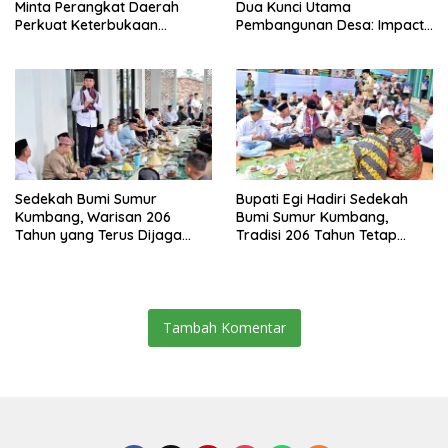
Minta Perangkat Daerah
Dua Kunci Utama
Perkuat Keterbukaan
Pembangunan Desa: Impact
Informasi Publik
dan Sustainable
Sedekah Bumi Sumur
Bupati Egi Hadiri Sedekah
Kumbang, Warisan 206
Bumi Sumur Kumbang,
Tahun yang Terus Dijaga
Tradisi 206 Tahun Tetap
Pemkab Lampung Selatan
Semarak Meski Diguyur
dan Masyarakat
Hujan
Tambah Komentar