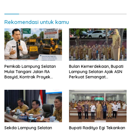
Pemkab Lampung Selatan
Semarak Meski Diguyur
dan Masyarakat
Hujan
Rekomendasi untuk kamu
Pemkab Lampung Selatan
Bulan Kemerdekaan, Bupati
Mulai Tangani Jalan RA
Lampung Selatan Ajak ASN
Basyid, Kontrak Proyek
Perkuat Semangat
Sudah Rampung
Pengabdian dan Tingkatkan
Pelayanan Publik
Sekda Lampung Selatan
Bupati Radityo Egi Tekankan