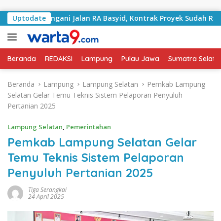
Langsung ke konten
lai Tangani Jalan RA Basyid, Kontrak Proyek Sudah Rampung
Uptodate
Beranda
REDAKSI
Lampung
Pulau Jawa
Sumatra Selata
Beranda
Lampung
Lampung Selatan
Pemkab Lampung
Selatan Gelar Temu Teknis Sistem Pelaporan Penyuluh
Pertanian 2025
Lampung Selatan
,
Pemerintahan
Pemkab Lampung Selatan Gelar
Temu Teknis Sistem Pelaporan
Penyuluh Pertanian 2025
Tiga Serangkai
24 April 2025