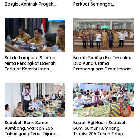
Basyid, Kontrak Proyek
Perkuat Semangat
Sudah Rampung
Pengabdian dan Tingkatkan
Pelayanan Publik
Sekda Lampung Selatan
Bupati Radityo Egi Tekankan
Minta Perangkat Daerah
Dua Kunci Utama
Perkuat Keterbukaan
Pembangunan Desa: Impact
Informasi Publik
dan Sustainable
Sedekah Bumi Sumur
Bupati Egi Hadiri Sedekah
Kumbang, Warisan 206
Bumi Sumur Kumbang,
Tahun yang Terus Dijaga
Tradisi 206 Tahun Tetap