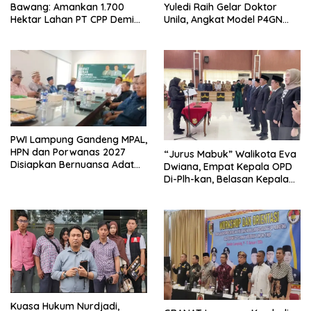
Bawang: Amankan 1.700
Yuledi Raih Gelar Doktor
Hektar Lahan PT CPP Demi
Unila, Angkat Model P4GN
Kembangkan Kawasan
Berbasis Kearifan Lokal
Ekonomi Biru
PWI Lampung Gandeng MPAL,
HPN dan Porwanas 2027
“Jurus Mabuk” Walikota Eva
Disiapkan Bernuansa Adat
Dwiana, Empat Kepala OPD
Sai Bumi Ruwa Jurai
Di-Plh-kan, Belasan Kepala
SD dan SMP Rangkap
Jabatan Plt
Kuasa Hukum Nurdjadi,