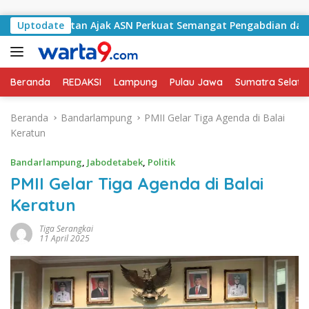
Langsung ke konten
 Selatan Ajak ASN Perkuat Semangat Pengabdian dan Tingkatk
Uptodate
Beranda
REDAKSI
Lampung
Pulau Jawa
Sumatra Selata
Beranda
Bandarlampung
PMII Gelar Tiga Agenda di Balai
Keratun
Bandarlampung
,
Jabodetabek
,
Politik
PMII Gelar Tiga Agenda di Balai
Keratun
Tiga Serangkai
11 April 2025