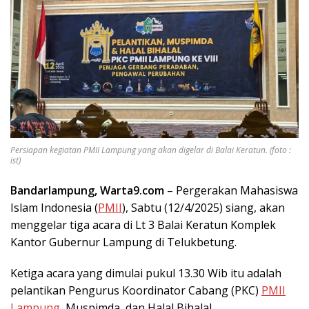
Persiapan kegiatan PMII Lampung yang akan digelar di Balai Keratun. (foto :
ist)
Bandarlampung, Warta9.com
– Pergerakan Mahasiswa
Islam Indonesia (
PMII
), Sabtu (12/4/2025) siang, akan
menggelar tiga acara di Lt 3 Balai Keratun Komplek
Kantor Gubernur Lampung di Telukbetung.
Ketiga acara yang dimulai pukul 13.30 Wib itu adalah
pelantikan Pengurus Koordinator Cabang (PKC)
PMII
Lampung
, Muspimda, dan Halal Bihalal.