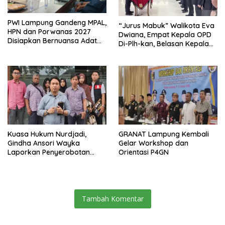
PWI Lampung Gandeng MPAL,
“Jurus Mabuk” Walikota Eva
HPN dan Porwanas 2027
Dwiana, Empat Kepala OPD
Disiapkan Bernuansa Adat
Di-Plh-kan, Belasan Kepala
Sai Bumi Ruwa Jurai
SD dan SMP Rangkap
Jabatan Plt
Kuasa Hukum Nurdjadi,
GRANAT Lampung Kembali
Gindha Ansori Wayka
Gelar Workshop dan
Laporkan Penyerobotan
Orientasi P4GN
Tanah ke Polda Lampung
Tambah Komentar