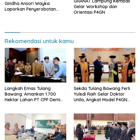
GRANAT Lampung Kembali
Gindha Ansori Wayka
Gelar Workshop dan
Laporkan Penyerobotan
Orientasi P4GN
Tanah ke Polda Lampung
Rekomendasi untuk kamu
Langkah Emas Tulang
Sekda Tulang Bawang Ferli
Bawang: Amankan 1.700
Yuledi Raih Gelar Doktor
Hektar Lahan PT CPP Demi
Unila, Angkat Model P4GN
Kembangkan Kawasan
Berbasis Kearifan Lokal
Ekonomi Biru