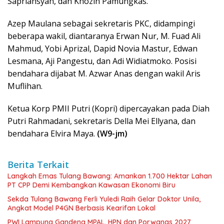
Sapriansyah, dan Khozin Pamungkas.
Azep Maulana sebagai sekretaris PKC, didampingi
beberapa wakil, diantaranya Erwan Nur, M. Fuad Ali
Mahmud, Yobi Aprizal, Dapid Novia Mastur, Edwan
Lesmana, Aji Pangestu, dan Adi Widiatmoko. Posisi
bendahara dijabat M. Azwar Anas dengan wakil Aris
Muflihan.
Ketua Korp PMII Putri (Kopri) dipercayakan pada Diah
Putri Rahmadani, sekretaris Della Mei Ellyana, dan
bendahara Elvira Maya.
(W9-jm)
Berita Terkait
Langkah Emas Tulang Bawang: Amankan 1.700 Hektar Lahan
PT CPP Demi Kembangkan Kawasan Ekonomi Biru
Sekda Tulang Bawang Ferli Yuledi Raih Gelar Doktor Unila,
Angkat Model P4GN Berbasis Kearifan Lokal
PWI Lampung Gandeng MPAL, HPN dan Porwanas 2027