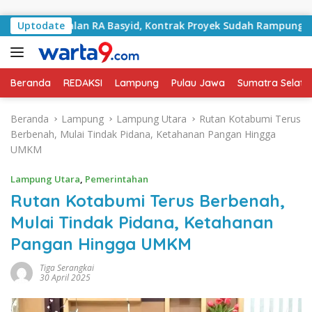
Langsung ke konten
i Jalan RA Basyid, Kontrak Proyek Sudah Rampung
Uptodate
Bu
Beranda
REDAKSI
Lampung
Pulau Jawa
Sumatra Selata
Beranda
Lampung
Lampung Utara
Rutan Kotabumi Terus
Berbenah, Mulai Tindak Pidana, Ketahanan Pangan Hingga
UMKM
Lampung Utara
,
Pemerintahan
Rutan Kotabumi Terus Berbenah,
Mulai Tindak Pidana, Ketahanan
Pangan Hingga UMKM
Tiga Serangkai
30 April 2025