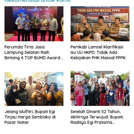
Perumda Tirta Jasa
Pemkab Lamsel Klarifikasi
Lampung Selatan Raih
Isu UU HKPD: Tidak Ada
Bintang 4 TOP BUMD Awards
Kebijakan PHK Massal PPPK
2026, Tiga Penghargaan
Sekaligus Diborong
Jelang Idulfitri, Bupati Egi
Setelah Dinanti 52 Tahun,
Tinjau Harga Sembako di
Akhirnya Terwujud: Bupati
Pasar Natar
Radityo Egi Pratama
Resmikan Jalan Kota
Dalam–Budidaya