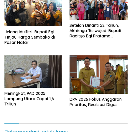
Setelah Dinanti 52 Tahun,
Akhirnya Terwujud: Bupati
Jelang Idulfitri, Bupati Egi
Radityo Egi Pratama
Tinjau Harga Sembako di
Resmikan Jalan Kota
Pasar Natar
Dalam–Budidaya
Meningkat, PAD 2025
Lampung Utara Capai 1,6
DPA 2026 Fokus Anggaran
Triliun
Prioritas, Realisasi Digas
Rekomendasi untuk kamu