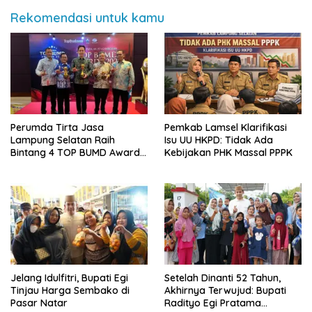
Rekomendasi untuk kamu
Perumda Tirta Jasa
Pemkab Lamsel Klarifikasi
Lampung Selatan Raih
Isu UU HKPD: Tidak Ada
Bintang 4 TOP BUMD Awards
Kebijakan PHK Massal PPPK
2026, Tiga Penghargaan
Sekaligus Diborong
Jelang Idulfitri, Bupati Egi
Setelah Dinanti 52 Tahun,
Tinjau Harga Sembako di
Akhirnya Terwujud: Bupati
Pasar Natar
Radityo Egi Pratama