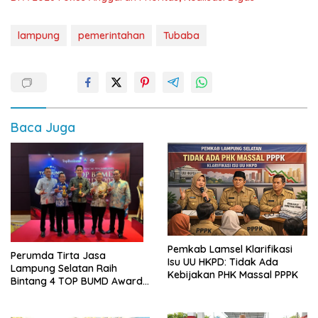
lampung
pemerintahan
Tubaba
Baca Juga
Pemkab Lamsel Klarifikasi
Perumda Tirta Jasa
Isu UU HKPD: Tidak Ada
Lampung Selatan Raih
Kebijakan PHK Massal PPPK
Bintang 4 TOP BUMD Awards
2026, Tiga Penghargaan
Sekaligus Diborong