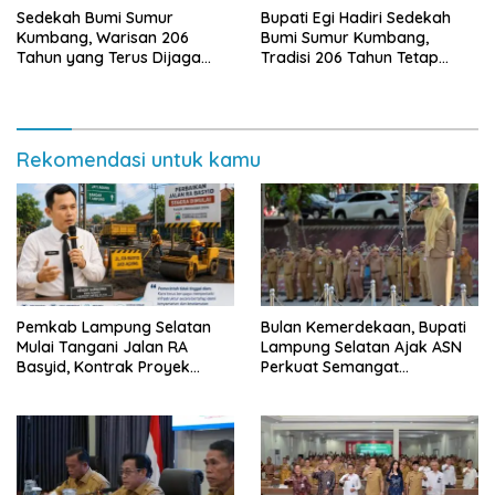
Sedekah Bumi Sumur
Bupati Egi Hadiri Sedekah
Kumbang, Warisan 206
Bumi Sumur Kumbang,
Tahun yang Terus Dijaga
Tradisi 206 Tahun Tetap
Pemkab Lampung Selatan
Semarak Meski Diguyur
dan Masyarakat
Hujan
Rekomendasi untuk kamu
Pemkab Lampung Selatan
Bulan Kemerdekaan, Bupati
Mulai Tangani Jalan RA
Lampung Selatan Ajak ASN
Basyid, Kontrak Proyek
Perkuat Semangat
Sudah Rampung
Pengabdian dan Tingkatkan
Pelayanan Publik