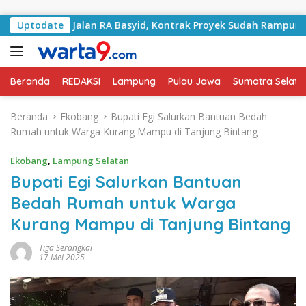
Langsung ke konten
ngani Jalan RA Basyid, Kontrak Proyek Sudah Rampung
Uptodate
Beranda
REDAKSI
Lampung
Pulau Jawa
Sumatra Selata
Beranda
Ekobang
Bupati Egi Salurkan Bantuan Bedah
Rumah untuk Warga Kurang Mampu di Tanjung Bintang
Ekobang
,
Lampung Selatan
Bupati Egi Salurkan Bantuan
Bedah Rumah untuk Warga
Kurang Mampu di Tanjung Bintang
Tiga Serangkai
17 Mei 2025