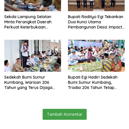
Sekda Lampung Selatan
Bupati Radityo Egi Tekankan
Minta Perangkat Daerah
Dua Kunci Utama
Perkuat Keterbukaan
Pembangunan Desa: Impact
Informasi Publik
dan Sustainable
Sedekah Bumi Sumur
Bupati Egi Hadiri Sedekah
Kumbang, Warisan 206
Bumi Sumur Kumbang,
Tahun yang Terus Dijaga
Tradisi 206 Tahun Tetap
Pemkab Lampung Selatan
Semarak Meski Diguyur
dan Masyarakat
Hujan
Tambah Komentar