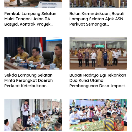
Pemkab Lampung Selatan
Bulan Kemerdekaan, Bupati
Mulai Tangani Jalan RA
Lampung Selatan Ajak ASN
Basyid, Kontrak Proyek
Perkuat Semangat
Sudah Rampung
Pengabdian dan Tingkatkan
Pelayanan Publik
Sekda Lampung Selatan
Bupati Radityo Egi Tekankan
Minta Perangkat Daerah
Dua Kunci Utama
Perkuat Keterbukaan
Pembangunan Desa: Impact
Informasi Publik
dan Sustainable