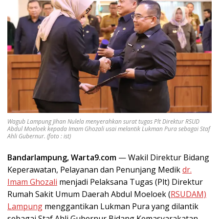
Wagub Lampung Jihan Nulela menyerahkan surat tugas Plt Direktur RSUD
Abdul Moeloek kepada Imam Ghozali usai melantik Lukman Pura sebagai Staf
Ahli Gubernur. (foto : ist)
Bandarlampung, Warta9.com
— Wakil Direktur Bidang
Keperawatan, Pelayanan dan Penunjang Medik
dr.
Imam Ghozali
menjadi Pelaksana Tugas (Plt) Direktur
Rumah Sakit Umum Daerah Abdul Moeloek (
RSUDAM)
Lampung
menggantikan Lukman Pura yang dilantik
sebagai Staf Ahli Gubernur Bidang Kemasyarakatan