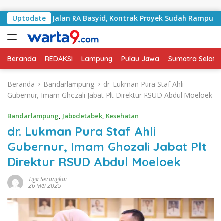
Langsung ke konten
gani Jalan RA Basyid, Kontrak Proyek Sudah Rampung
Uptodate
Beranda
REDAKSI
Lampung
Pulau Jawa
Sumatra Selata
Beranda
Bandarlampung
dr. Lukman Pura Staf Ahli
Gubernur, Imam Ghozali Jabat Plt Direktur RSUD Abdul Moeloek
Bandarlampung
,
Jabodetabek
,
Kesehatan
dr. Lukman Pura Staf Ahli
Gubernur, Imam Ghozali Jabat Plt
Direktur RSUD Abdul Moeloek
Tiga Serangkai
26 Mei 2025