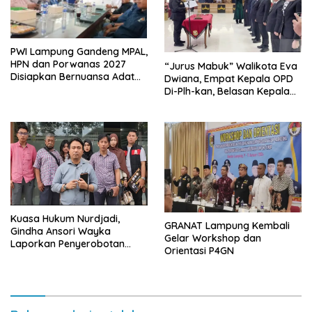
PWI Lampung Gandeng MPAL,
HPN dan Porwanas 2027
“Jurus Mabuk” Walikota Eva
Disiapkan Bernuansa Adat
Dwiana, Empat Kepala OPD
Sai Bumi Ruwa Jurai
Di-Plh-kan, Belasan Kepala
SD dan SMP Rangkap
Jabatan Plt
Kuasa Hukum Nurdjadi,
GRANAT Lampung Kembali
Gindha Ansori Wayka
Gelar Workshop dan
Laporkan Penyerobotan
Orientasi P4GN
Tanah ke Polda Lampung