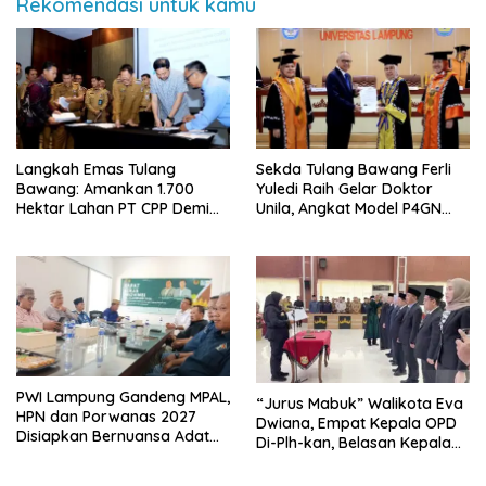
Rekomendasi untuk kamu
Langkah Emas Tulang
Sekda Tulang Bawang Ferli
Bawang: Amankan 1.700
Yuledi Raih Gelar Doktor
Hektar Lahan PT CPP Demi
Unila, Angkat Model P4GN
Kembangkan Kawasan
Berbasis Kearifan Lokal
Ekonomi Biru
PWI Lampung Gandeng MPAL,
“Jurus Mabuk” Walikota Eva
HPN dan Porwanas 2027
Dwiana, Empat Kepala OPD
Disiapkan Bernuansa Adat
Di-Plh-kan, Belasan Kepala
Sai Bumi Ruwa Jurai
SD dan SMP Rangkap
Jabatan Plt