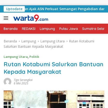
Langsung ke konten
latan Ajak ASN Perkuat Semangat Pengabdian dan Tingkatkan
Uptodate
Beranda
REDAKSI
Lampung
Pulau Jawa
Sumatra Selata
Beranda
Lampung
Lampung Utara
Rutan Kotabumi
Salurkan Bantuan Kepada Masyarakat
Lampung Utara
,
Politik
Rutan Kotabumi Salurkan Bantuan
Kepada Masyarakat
Tiga Serangkai
6 Mei 2025