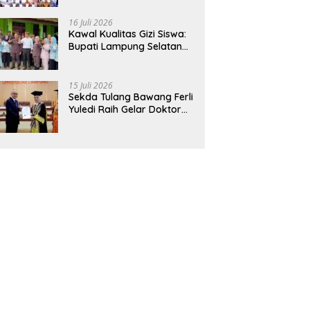
Hadirkan Sekolah Nasional
Terintegrasi Pertama di
16 Juli 2026
Lampung
Kawal Kualitas Gizi Siswa:
Bupati Lampung Selatan
dan Kajati Lampung Tinjau
Langsung Program Makan
Bergizi Gratis di Natar
15 Juli 2026
Sekda Tulang Bawang Ferli
Yuledi Raih Gelar Doktor
Unila, Angkat Model P4GN
Berbasis Kearifan Lokal