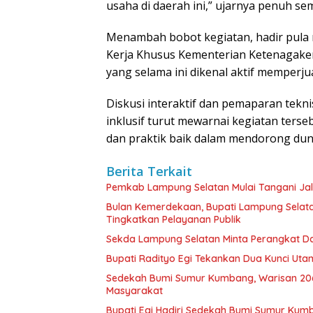
usaha di daerah ini,” ujarnya penuh se
Menambah bobot kegiatan, hadir pula
Kerja Khusus Kementerian Ketenagakerj
yang selama ini dikenal aktif memperj
Diskusi interaktif dan pemaparan tekn
inklusif turut mewarnai kegiatan terseb
dan praktik baik dalam mendorong dunia
Berita Terkait
Pemkab Lampung Selatan Mulai Tangani Ja
Bulan Kemerdekaan, Bupati Lampung Selat
Tingkatkan Pelayanan Publik
Sekda Lampung Selatan Minta Perangkat Da
Bupati Radityo Egi Tekankan Dua Kunci Ut
Sedekah Bumi Sumur Kumbang, Warisan 206
Masyarakat
Bupati Egi Hadiri Sedekah Bumi Sumur Kumb