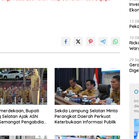
Inve
Eko
13 Ok
Peko
10 Ok
Rick
Warg
29 S
Ger
Dige
Harg
O
In
de
merdekaan, Bupati
Sekda Lampung Selatan Minta
mu
 Selatan Ajak ASN
Perangkat Daerah Perkuat
 Semangat Pengabdian
Keterbukaan Informasi Publik
katkan Pelayanan