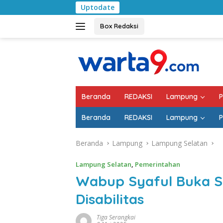
Langsung
Uptodate
Pemkab Lampung Selat
ke
konten
Box Redaksi
Beranda
REDAKSI
Lampung
P
Beranda
REDAKSI
Lampung
P
Beranda
Lampung
Lampung Selatan
Lampung Selatan
,
Pemerintahan
Wabup Syaful Buka So
Disabilitas
Tiga Serangkai