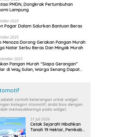
stasi PMDN, Dongkrak Pertumbuhan
nomi Lampung
tober 2025
n Pagar Dalam Salurkan Bantuan Beras
tober 2025
o Menoza Dorong Gerakan Pangan Murah:
a Natar Serbu Beras Dan Minyak Murah
eptember 2025
akan Pangan Murah “Siapa Gerangan”
lar di Way Sulan, Warga Senang Dapat
a Bersubsidi
tomotif
i adalah contoh keterangan untuk widget
ngan kategori otomotif, anda bisa dengan
dah memasukkannya pada widget.
31 Juli 2026
Cetak Sejarah! Hibahkan
Tanah 19 Hektar, Pemkab
Tulang Bawang Siap