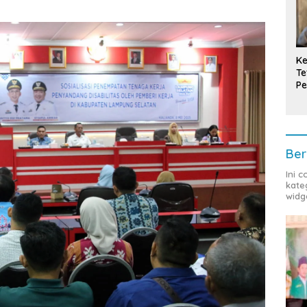
Ke
Te
Pe
T
Ber
Ini 
kate
widg