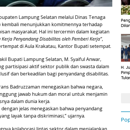
bupaten Lampung Selatan melalui Dinas Tenaga
Peng
s) kembali menunjukkan komitmennya terhadap
Dilan
pisan masyarakat. Hal ini tercermin dalam kegiatan
Kerja Penyandang Disabilitas oleh Pemberi Kerja”
,
ertempat di Aula Krakatau, Kantor Bupati setempat.
kil Bupati Lampung Selatan, M. Syaiful Anwar,
 partisipasi aktif sektor publik dan swasta dalam
H. J
Pim
usif dan berkeadilan bagi penyandang disabilitas.
Tula
Targ
trans Badruzzaman menegaskan bahwa negara,
Terb
tanggung jawab hukum dan moral untuk menjamin
202
snya dalam dunia kerja.
 dengan jelas menegaskan bahwa penyandang
yang layak tanpa diskriminasi,” ujarnya.
Pop
ya kolaborasi lintas sektor dalam menjalankan