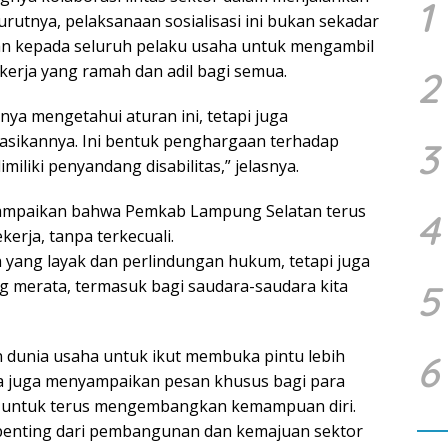
1
utnya, pelaksanaan sosialisasi ini bukan sekadar
an kepada seluruh pelaku usaha untuk mengambil
erja yang ramah dan adil bagi semua.
2
nya mengetahui aturan ini, tetapi juga
ikannya. Ini bentuk penghargaan terhadap
3
miliki penyandang disabilitas,” jelasnya.
nyampaikan bahwa Pemkab Lampung Selatan terus
4
rja, tanpa terkecuali.
 yang layak dan perlindungan hukum, tetapi juga
g merata, termasuk bagi saudara-saudara kita
5
an dunia usaha untuk ikut membuka pintu lebih
6
 Ia juga menyampaikan pesan khusus bagi para
gu untuk terus mengembangkan kemampuan diri.
 penting dari pembangunan dan kemajuan sektor