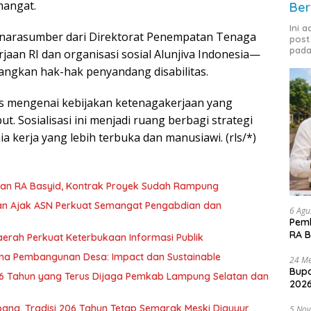
mangat.
Ber
Ini 
 narasumber dari Direktorat Penempatan Tenaga
post
pada
aan RI dan organisasi sosial Alunjiva Indonesia—
uangkan hak-hak penyandang disabilitas.
is mengenai kebijakan ketenagakerjaan yang
ut. Sosialisasi ini menjadi ruang berbagi strategi
 kerja yang lebih terbuka dan manusiawi. (rls/*)
lan RA Basyid, Kontrak Proyek Sudah Rampung
an Ajak ASN Perkuat Semangat Pengabdian dan
6 Agu
Pemk
RA B
erah Perkuat Keterbukaan Informasi Publik
ama Pembangunan Desa: Impact dan Sustainable
24 Me
Bupa
 Tahun yang Terus Dijaga Pemkab Lampung Selatan dan
2026
ang, Tradisi 206 Tahun Tetap Semarak Meski Diguyur
5 No