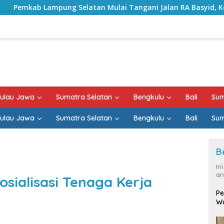
an Mulai Tangani Jalan RA Basyid, Kontrak Proyek Sudah Ram
ulau Jawa
Sumatra Selatan
Bengkulu
Bali
Sum
ulau Jawa
Sumatra Selatan
Bengkulu
Bali
Sum
B
In
an
sialisasi Tenaga Kerja
Pe
Wa