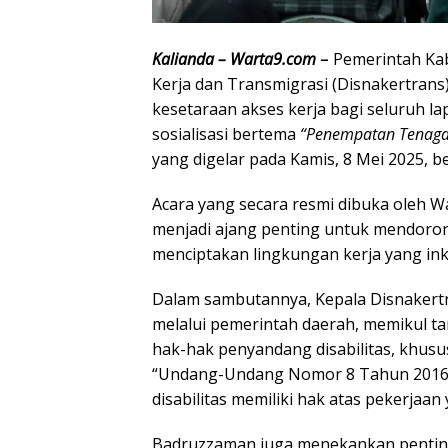
Kalianda – Warta9.com
–
Pemerintah Ka
Kerja dan Transmigrasi (Disnakertran
kesetaraan akses kerja bagi seluruh la
sosialisasi bertema
“Penempatan Tenaga 
yang digelar pada Kamis, 8 Mei 2025, b
Acara yang secara resmi dibuka oleh Wa
menjadi ajang penting untuk mendorong
menciptakan lingkungan kerja yang inkl
Dalam sambutannya, Kepala Disnaker
melalui pemerintah daerah, memikul 
hak-hak penyandang disabilitas, khusu
“Undang-Undang Nomor 8 Tahun 2016
disabilitas memiliki hak atas pekerjaan 
Badruzzaman juga menekankan pentingn