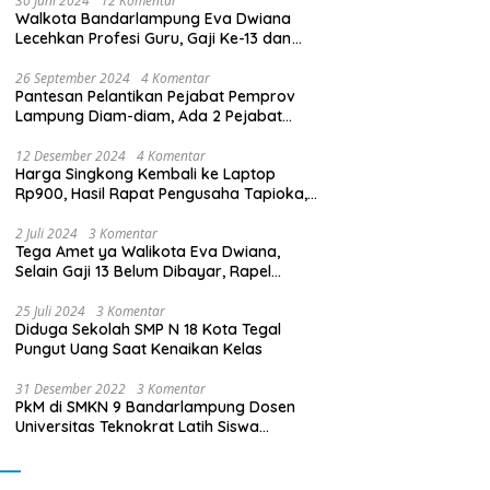
30 Juni 2024
12 Komentar
Walkota Bandarlampung Eva Dwiana
Lecehkan Profesi Guru, Gaji Ke-13 dan
THR Tidak Dibayarkan
26 September 2024
4 Komentar
Pantesan Pelantikan Pejabat Pemprov
Lampung Diam-diam, Ada 2 Pejabat
yang Dilantik Masih Golongan III/b
12 Desember 2024
4 Komentar
Harga Singkong Kembali ke Laptop
Rp900, Hasil Rapat Pengusaha Tapioka,
Petani Singkong dengan Pj. Gubernur
Lampung
2 Juli 2024
3 Komentar
Tega Amet ya Walikota Eva Dwiana,
Selain Gaji 13 Belum Dibayar, Rapel
Kenaikan Gaji 2 Bulan Juga Belum
Dibayar
25 Juli 2024
3 Komentar
Diduga Sekolah SMP N 18 Kota Tegal
Pungut Uang Saat Kenaikan Kelas
31 Desember 2022
3 Komentar
PkM di SMKN 9 Bandarlampung Dosen
Universitas Teknokrat Latih Siswa
Membuat Program Mobil RC Berbasis IoT