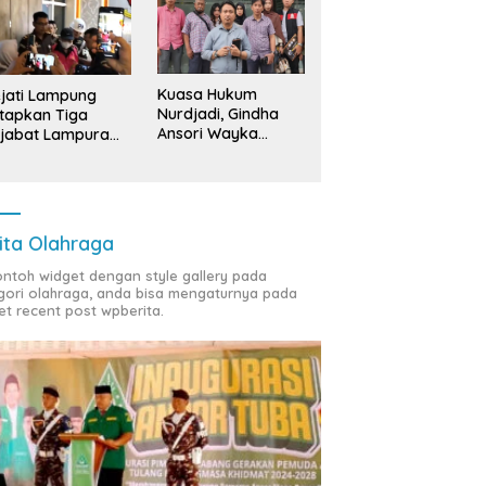
Kuasa Hukum
jati Lampung
Nurdjadi, Gindha
tapkan Tiga
Ansori Wayka
jabat Lampura
Laporkan
ersangka
Penyerobotan
Tanah ke Polda
Lampung
ita Olahraga
contoh widget dengan style gallery pada
gori olahraga, anda bisa mengaturnya pada
et recent post wpberita.