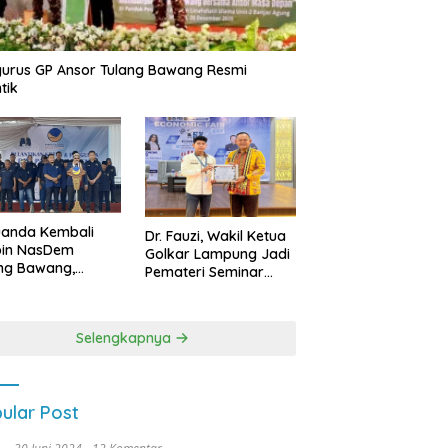
urus GP Ansor Tulang Bawang Resmi
tik
uanda Kembali
Dr. Fauzi, Wakil Ketua
pin NasDem
Golkar Lampung Jadi
ng Bawang,
Pemateri Seminar
etkan Kursi DPRD
Nasional FEB Unila,
anyak di Pemilu
Membangun Fondasi
9
Kuat Melalui 4 Pilar
Selengkapnya
Kebangsaan
ular Post