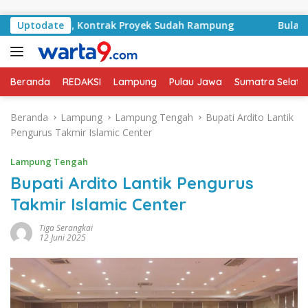
Langsung ke konten
A Basyid, Kontrak Proyek Sudah Rampung
Uptodate
Bulan Kemerd
Beranda
REDAKSI
Lampung
Pulau Jawa
Sumatra Selata
Beranda
Lampung
Lampung Tengah
Bupati Ardito Lantik
Pengurus Takmir Islamic Center
Lampung Tengah
Bupati Ardito Lantik Pengurus
Takmir Islamic Center
Tiga Serangkai
12 Juni 2025