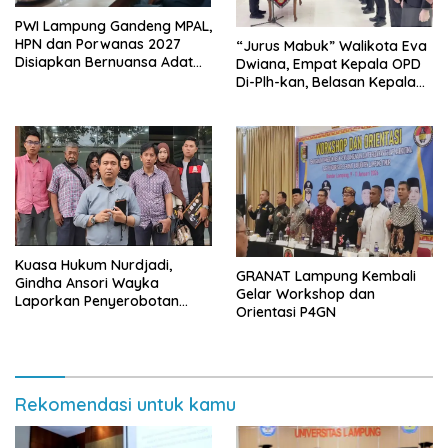
PWI Lampung Gandeng MPAL,
HPN dan Porwanas 2027
“Jurus Mabuk” Walikota Eva
Disiapkan Bernuansa Adat
Dwiana, Empat Kepala OPD
Sai Bumi Ruwa Jurai
Di-Plh-kan, Belasan Kepala
SD dan SMP Rangkap
Jabatan Plt
Kuasa Hukum Nurdjadi,
GRANAT Lampung Kembali
Gindha Ansori Wayka
Gelar Workshop dan
Laporkan Penyerobotan
Orientasi P4GN
Tanah ke Polda Lampung
Rekomendasi untuk kamu