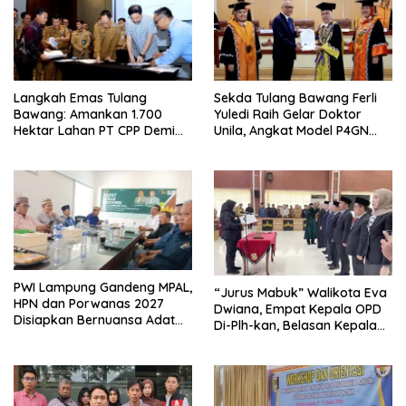
Langkah Emas Tulang
Sekda Tulang Bawang Ferli
Bawang: Amankan 1.700
Yuledi Raih Gelar Doktor
Hektar Lahan PT CPP Demi
Unila, Angkat Model P4GN
Kembangkan Kawasan
Berbasis Kearifan Lokal
Ekonomi Biru
PWI Lampung Gandeng MPAL,
“Jurus Mabuk” Walikota Eva
HPN dan Porwanas 2027
Dwiana, Empat Kepala OPD
Disiapkan Bernuansa Adat
Di-Plh-kan, Belasan Kepala
Sai Bumi Ruwa Jurai
SD dan SMP Rangkap
Jabatan Plt