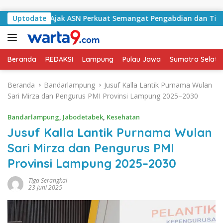
Langsung ke konten
an Ajak ASN Perkuat Semangat Pengabdian dan Tingkatkan Pe
Uptodate
Beranda
REDAKSI
Lampung
Pulau Jawa
Sumatra Selata
Beranda
Bandarlampung
Jusuf Kalla Lantik Purnama Wulan
Sari Mirza dan Pengurus PMI Provinsi Lampung 2025–2030
Bandarlampung
,
Jabodetabek
,
Kesehatan
Jusuf Kalla Lantik Purnama Wulan
Sari Mirza dan Pengurus PMI
Provinsi Lampung 2025–2030
Tiga Serangkai
23 Juni 2025