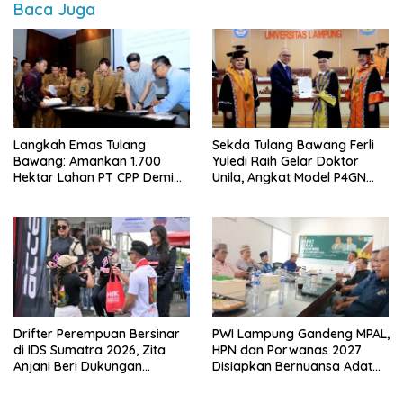
Baca Juga
Langkah Emas Tulang
Sekda Tulang Bawang Ferli
Bawang: Amankan 1.700
Yuledi Raih Gelar Doktor
Hektar Lahan PT CPP Demi
Unila, Angkat Model P4GN
Kembangkan Kawasan
Berbasis Kearifan Lokal
Ekonomi Biru
Drifter Perempuan Bersinar
PWI Lampung Gandeng MPAL,
di IDS Sumatra 2026, Zita
HPN dan Porwanas 2027
Anjani Beri Dukungan
Disiapkan Bernuansa Adat
Langsung
Sai Bumi Ruwa Jurai