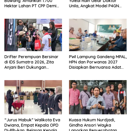
Bawang: Amankan 1.700
Yuledi Raih Gelar Doktor
Hektar Lahan PT CPP Demi
Unila, Angkat Model P4GN
Kembangkan Kawasan
Berbasis Kearifan Lokal
Ekonomi Biru
Drifter Perempuan Bersinar
PWI Lampung Gandeng MPAL,
di IDS Sumatra 2026, Zita
HPN dan Porwanas 2027
Anjani Beri Dukungan
Disiapkan Bernuansa Adat
Langsung
Sai Bumi Ruwa Jurai
“Jurus Mabuk” Walikota Eva
Kuasa Hukum Nurdjadi,
Dwiana, Empat Kepala OPD
Gindha Ansori Wayka
Di-Plh-kan, Belasan Kepala
Laporkan Penyerobotan