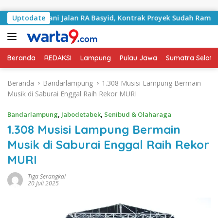
Langsung ke konten
angani Jalan RA Basyid, Kontrak Proyek Sudah Rampung
Uptodate
Beranda
REDAKSI
Lampung
Pulau Jawa
Sumatra Selata
Beranda
Bandarlampung
1.308 Musisi Lampung Bermain
Musik di Saburai Enggal Raih Rekor MURI
Bandarlampung
,
Jabodetabek
,
Senibud & Olaharaga
1.308 Musisi Lampung Bermain
Musik di Saburai Enggal Raih Rekor
MURI
Tiga Serangkai
20 Juli 2025