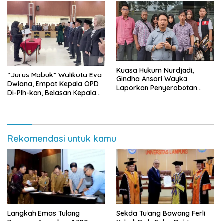
Kuasa Hukum Nurdjadi,
“Jurus Mabuk” Walikota Eva
Gindha Ansori Wayka
Dwiana, Empat Kepala OPD
Laporkan Penyerobotan
Di-Plh-kan, Belasan Kepala
Tanah ke Polda Lampung
SD dan SMP Rangkap
Jabatan Plt
Rekomendasi untuk kamu
Langkah Emas Tulang
Sekda Tulang Bawang Ferli