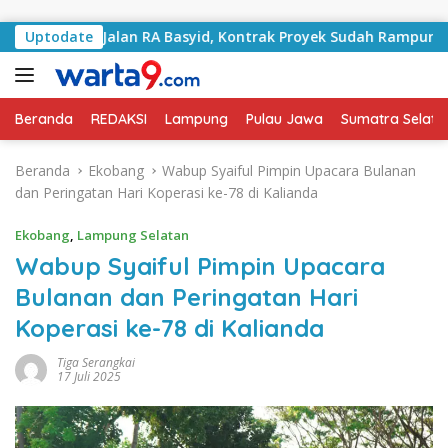
Langsung ke konten
ngani Jalan RA Basyid, Kontrak Proyek Sudah Rampung
Uptodate
Beranda
REDAKSI
Lampung
Pulau Jawa
Sumatra Selata
Beranda
Ekobang
Wabup Syaiful Pimpin Upacara Bulanan
dan Peringatan Hari Koperasi ke-78 di Kalianda
Ekobang
,
Lampung Selatan
Wabup Syaiful Pimpin Upacara
Bulanan dan Peringatan Hari
Koperasi ke-78 di Kalianda
Tiga Serangkai
17 Juli 2025