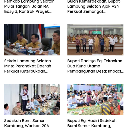
Pemkab Lampung Selatan
Bulan Kemerdekaan, Bupati
Mulai Tangani Jalan RA
Lampung Selatan Ajak ASN
Basyid, Kontrak Proyek
Perkuat Semangat
Sudah Rampung
Pengabdian dan Tingkatkan
Pelayanan Publik
Sekda Lampung Selatan
Bupati Radityo Egi Tekankan
Minta Perangkat Daerah
Dua Kunci Utama
Perkuat Keterbukaan
Pembangunan Desa: Impact
Informasi Publik
dan Sustainable
Sedekah Bumi Sumur
Bupati Egi Hadiri Sedekah
Kumbang, Warisan 206
Bumi Sumur Kumbang,