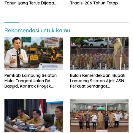
Tahun yang Terus Dijaga
Tradisi 206 Tahun Tetap
Pemkab Lampung Selatan
Semarak Meski Diguyur
dan Masyarakat
Hujan
Rekomendasi untuk kamu
Pemkab Lampung Selatan
Bulan Kemerdekaan, Bupati
Mulai Tangani Jalan RA
Lampung Selatan Ajak ASN
Basyid, Kontrak Proyek
Perkuat Semangat
Sudah Rampung
Pengabdian dan Tingkatkan
Pelayanan Publik