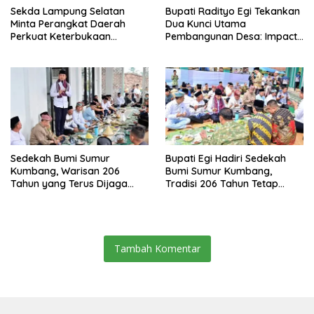
Sekda Lampung Selatan
Bupati Radityo Egi Tekankan
Minta Perangkat Daerah
Dua Kunci Utama
Perkuat Keterbukaan
Pembangunan Desa: Impact
Informasi Publik
dan Sustainable
Sedekah Bumi Sumur
Bupati Egi Hadiri Sedekah
Kumbang, Warisan 206
Bumi Sumur Kumbang,
Tahun yang Terus Dijaga
Tradisi 206 Tahun Tetap
Pemkab Lampung Selatan
Semarak Meski Diguyur
dan Masyarakat
Hujan
Tambah Komentar