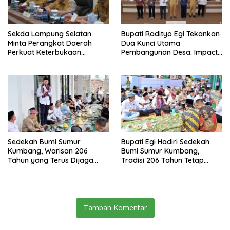
Sekda Lampung Selatan
Bupati Radityo Egi Tekankan
Minta Perangkat Daerah
Dua Kunci Utama
Perkuat Keterbukaan
Pembangunan Desa: Impact
Informasi Publik
dan Sustainable
Sedekah Bumi Sumur
Bupati Egi Hadiri Sedekah
Kumbang, Warisan 206
Bumi Sumur Kumbang,
Tahun yang Terus Dijaga
Tradisi 206 Tahun Tetap
Pemkab Lampung Selatan
Semarak Meski Diguyur
dan Masyarakat
Hujan
Tambah Komentar