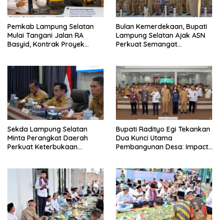
Pemkab Lampung Selatan
Bulan Kemerdekaan, Bupati
Mulai Tangani Jalan RA
Lampung Selatan Ajak ASN
Basyid, Kontrak Proyek
Perkuat Semangat
Sudah Rampung
Pengabdian dan Tingkatkan
Pelayanan Publik
Sekda Lampung Selatan
Bupati Radityo Egi Tekankan
Minta Perangkat Daerah
Dua Kunci Utama
Perkuat Keterbukaan
Pembangunan Desa: Impact
Informasi Publik
dan Sustainable