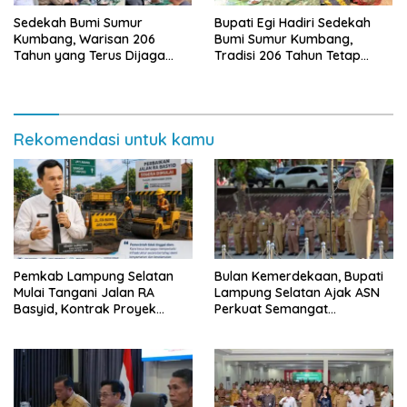
Sedekah Bumi Sumur
Bupati Egi Hadiri Sedekah
Kumbang, Warisan 206
Bumi Sumur Kumbang,
Tahun yang Terus Dijaga
Tradisi 206 Tahun Tetap
Pemkab Lampung Selatan
Semarak Meski Diguyur
dan Masyarakat
Hujan
Rekomendasi untuk kamu
Pemkab Lampung Selatan
Bulan Kemerdekaan, Bupati
Mulai Tangani Jalan RA
Lampung Selatan Ajak ASN
Basyid, Kontrak Proyek
Perkuat Semangat
Sudah Rampung
Pengabdian dan Tingkatkan
Pelayanan Publik