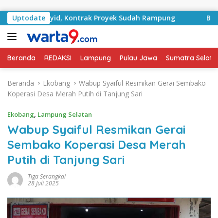
Langsung ke konten
 RA Basyid, Kontrak Proyek Sudah Rampung
Uptodate
Bulan Kem
Beranda
REDAKSI
Lampung
Pulau Jawa
Sumatra Selata
Beranda
Ekobang
Wabup Syaiful Resmikan Gerai Sembako
Koperasi Desa Merah Putih di Tanjung Sari
Ekobang
,
Lampung Selatan
Wabup Syaiful Resmikan Gerai
Sembako Koperasi Desa Merah
Putih di Tanjung Sari
Tiga Serangkai
28 Juli 2025