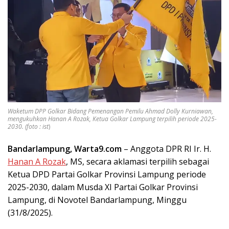
Waketum DPP Golkar Bidang Pemenangan Pemilu Ahmad Dolly Kurniawan,
mengukuhkan Hanan A Rozak, Ketua Golkar Lampung terpilih periode 2025-
2030. (foto : ist
)
Bandarlampung, Warta9.com
– Anggota DPR RI Ir. H.
Hanan A Rozak
, MS, secara aklamasi terpilih sebagai
Ketua DPD Partai Golkar Provinsi Lampung periode
2025-2030, dalam Musda XI Partai Golkar Provinsi
Lampung, di Novotel Bandarlampung, Minggu
(31/8/2025).