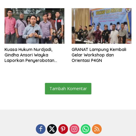
SD dan SMP Rangkap
Jabatan Plt
Kuasa Hukum Nurdjadi,
GRANAT Lampung Kembali
Gindha Ansori Wayka
Gelar Workshop dan
Laporkan Penyerobotan
Orientasi P4GN
Tanah ke Polda Lampung
Tambah Komentar