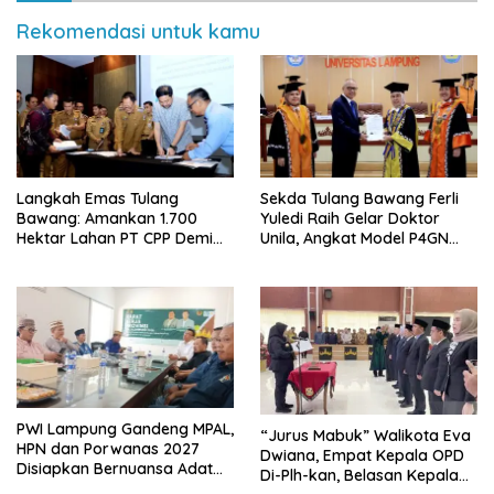
Rekomendasi untuk kamu
Langkah Emas Tulang
Sekda Tulang Bawang Ferli
Bawang: Amankan 1.700
Yuledi Raih Gelar Doktor
Hektar Lahan PT CPP Demi
Unila, Angkat Model P4GN
Kembangkan Kawasan
Berbasis Kearifan Lokal
Ekonomi Biru
PWI Lampung Gandeng MPAL,
“Jurus Mabuk” Walikota Eva
HPN dan Porwanas 2027
Dwiana, Empat Kepala OPD
Disiapkan Bernuansa Adat
Di-Plh-kan, Belasan Kepala
Sai Bumi Ruwa Jurai