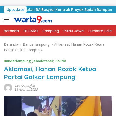
Langsung ke konten
ani Jalan RA Basyid, Kontrak Proyek Sudah Rampung
Uptodate
B
Beranda
REDAKSI
Lampung
Pulau Jawa
Sumatra Selata
Beranda
Bandarlampung
Aklamasi, Hanan Rozak Ketua
Partai Golkar Lampung
Bandarlampung
,
Jabodetabek
,
Politik
Aklamasi, Hanan Rozak Ketua
Partai Golkar Lampung
Tiga Serangkai
31 Agustus 2025