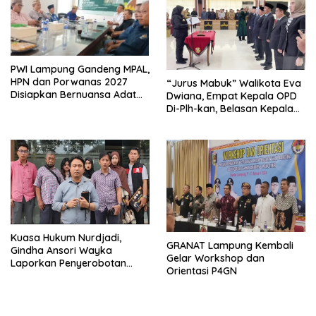
PWI Lampung Gandeng MPAL,
HPN dan Porwanas 2027
“Jurus Mabuk” Walikota Eva
Disiapkan Bernuansa Adat
Dwiana, Empat Kepala OPD
Sai Bumi Ruwa Jurai
Di-Plh-kan, Belasan Kepala
SD dan SMP Rangkap
Jabatan Plt
Kuasa Hukum Nurdjadi,
GRANAT Lampung Kembali
Gindha Ansori Wayka
Gelar Workshop dan
Laporkan Penyerobotan
Orientasi P4GN
Tanah ke Polda Lampung