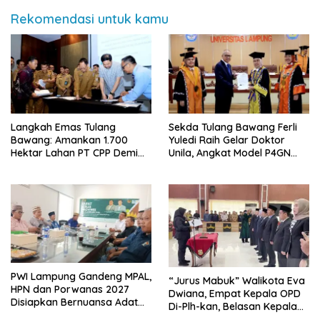
Rekomendasi untuk kamu
Langkah Emas Tulang
Sekda Tulang Bawang Ferli
Bawang: Amankan 1.700
Yuledi Raih Gelar Doktor
Hektar Lahan PT CPP Demi
Unila, Angkat Model P4GN
Kembangkan Kawasan
Berbasis Kearifan Lokal
Ekonomi Biru
PWI Lampung Gandeng MPAL,
“Jurus Mabuk” Walikota Eva
HPN dan Porwanas 2027
Dwiana, Empat Kepala OPD
Disiapkan Bernuansa Adat
Di-Plh-kan, Belasan Kepala
Sai Bumi Ruwa Jurai
SD dan SMP Rangkap