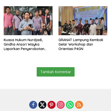
Jabatan Plt
Kuasa Hukum Nurdjadi,
GRANAT Lampung Kembali
Gindha Ansori Wayka
Gelar Workshop dan
Laporkan Penyerobotan
Orientasi P4GN
Tanah ke Polda Lampung
Tambah Komentar