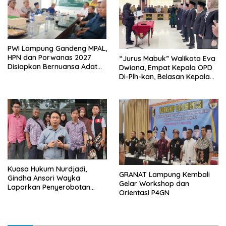
PWI Lampung Gandeng MPAL,
HPN dan Porwanas 2027
“Jurus Mabuk” Walikota Eva
Disiapkan Bernuansa Adat
Dwiana, Empat Kepala OPD
Sai Bumi Ruwa Jurai
Di-Plh-kan, Belasan Kepala
SD dan SMP Rangkap
Jabatan Plt
Kuasa Hukum Nurdjadi,
GRANAT Lampung Kembali
Gindha Ansori Wayka
Gelar Workshop dan
Laporkan Penyerobotan
Orientasi P4GN
Tanah ke Polda Lampung