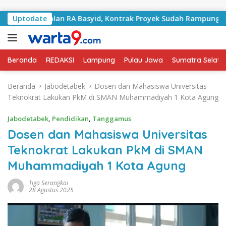
Langsung ke konten
i Jalan RA Basyid, Kontrak Proyek Sudah Rampung
Uptodate
Bu
Beranda
REDAKSI
Lampung
Pulau Jawa
Sumatra Selata
Beranda
Jabodetabek
Dosen dan Mahasiswa Universitas
Teknokrat Lakukan PkM di SMAN Muhammadiyah 1 Kota Agung
Jabodetabek
,
Pendidikan
,
Tanggamus
Dosen dan Mahasiswa Universitas
Teknokrat Lakukan PkM di SMAN
Muhammadiyah 1 Kota Agung
Tiga Serangkai
28 Agustus 2025