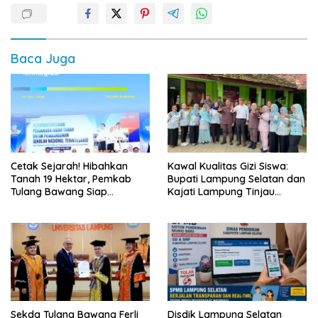
Baca Juga
Cetak Sejarah! Hibahkan
Kawal Kualitas Gizi Siswa:
Tanah 19 Hektar, Pemkab
Bupati Lampung Selatan dan
Tulang Bawang Siap
Kajati Lampung Tinjau
Hadirkan Sekolah Nasional
Langsung Program Makan
Terintegrasi Pertama di
Bergizi Gratis di Natar
Lampung
Sekda Tulang Bawang Ferli
Disdik Lampung Selatan