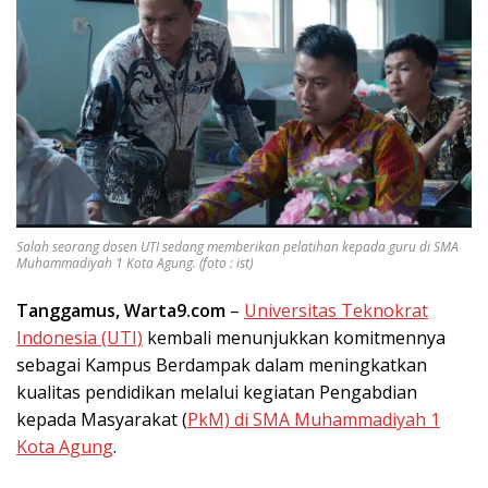
Salah seorang dosen UTI sedang memberikan pelatihan kepada guru di SMA
Muhammadiyah 1 Kota Agung. (foto : ist)
Tanggamus, Warta9.com
–
Universitas Teknokrat
Indonesia (UTI)
kembali menunjukkan komitmennya
sebagai Kampus Berdampak dalam meningkatkan
kualitas pendidikan melalui kegiatan Pengabdian
kepada Masyarakat (
PkM) di SMA Muhammadiyah 1
Kota Agung
.