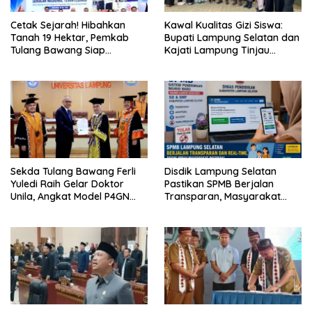
Cetak Sejarah! Hibahkan
Kawal Kualitas Gizi Siswa:
Tanah 19 Hektar, Pemkab
Bupati Lampung Selatan dan
Tulang Bawang Siap
Kajati Lampung Tinjau
Hadirkan Sekolah Nasional
Langsung Program Makan
Terintegrasi Pertama di
Bergizi Gratis di Natar
Lampung
Sekda Tulang Bawang Ferli
Disdik Lampung Selatan
Yuledi Raih Gelar Doktor
Pastikan SPMB Berjalan
Unila, Angkat Model P4GN
Transparan, Masyarakat
Berbasis Kearifan Lokal
Diminta Waspadai Calo