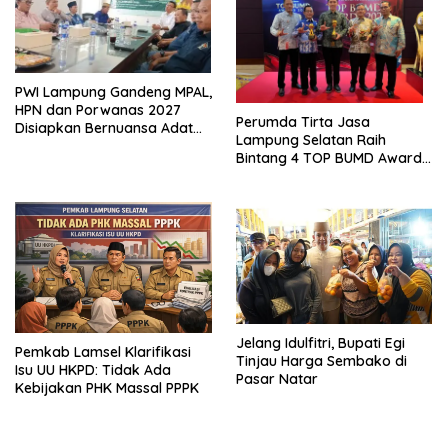
PWI Lampung Gandeng MPAL,
HPN dan Porwanas 2027
Perumda Tirta Jasa
Disiapkan Bernuansa Adat
Lampung Selatan Raih
Sai Bumi Ruwa Jurai
Bintang 4 TOP BUMD Awards
2026, Tiga Penghargaan
Sekaligus Diborong
Jelang Idulfitri, Bupati Egi
Pemkab Lamsel Klarifikasi
Tinjau Harga Sembako di
Isu UU HKPD: Tidak Ada
Pasar Natar
Kebijakan PHK Massal PPPK