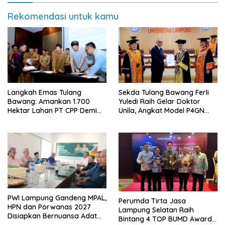
Rekomendasi untuk kamu
Langkah Emas Tulang
Sekda Tulang Bawang Ferli
Bawang: Amankan 1.700
Yuledi Raih Gelar Doktor
Hektar Lahan PT CPP Demi
Unila, Angkat Model P4GN
Kembangkan Kawasan
Berbasis Kearifan Lokal
Ekonomi Biru
PWI Lampung Gandeng MPAL,
Perumda Tirta Jasa
HPN dan Porwanas 2027
Lampung Selatan Raih
Disiapkan Bernuansa Adat
Bintang 4 TOP BUMD Awards
Sai Bumi Ruwa Jurai