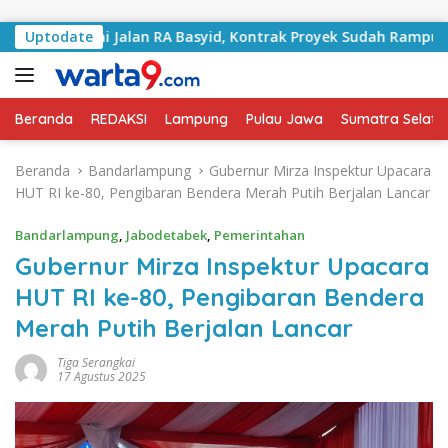
Langsung ke konten
angani Jalan RA Basyid, Kontrak Proyek Sudah Rampung
Uptodate
Beranda
REDAKSI
Lampung
Pulau Jawa
Sumatra Selata
Beranda
Bandarlampung
Gubernur Mirza Inspektur Upacara
HUT RI ke-80, Pengibaran Bendera Merah Putih Berjalan Lancar
Bandarlampung
,
Jabodetabek
,
Pemerintahan
Gubernur Mirza Inspektur Upacara
HUT RI ke-80, Pengibaran Bendera
Merah Putih Berjalan Lancar
Tiga Serangkai
17 Agustus 2025