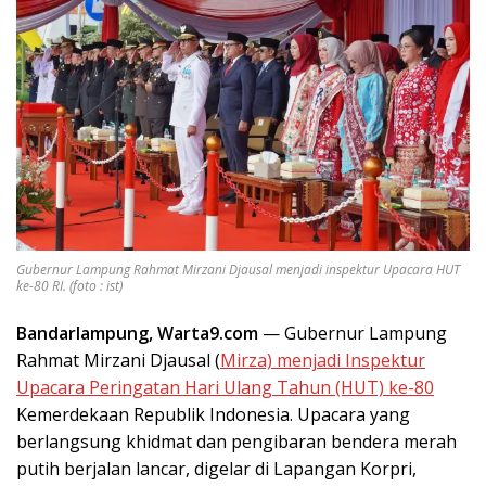
Gubernur Lampung Rahmat Mirzani Djausal menjadi inspektur Upacara HUT
ke-80 RI. (foto : ist)
Bandarlampung, Warta9.com
— Gubernur Lampung
Rahmat Mirzani Djausal (
Mirza) menjadi Inspektur
Upacara Peringatan Hari Ulang Tahun (HUT) ke-80
Kemerdekaan Republik Indonesia. Upacara yang
berlangsung khidmat dan pengibaran bendera merah
putih berjalan lancar, digelar di Lapangan Korpri,