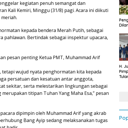
enggelar kegiatan penuh semangat dan
Kali Kemiri, Minggu (31/8) pagi. Acara ini diikuti
 meriah.
Peng
Dilan
hormatan kepada bendera Merah Putih, sebagai
a pahlawan. Bertindak sebagai inspektur upacara,
an pesan penting Ketua PMT, Muhammad Arif
H. J
, tetapi wujud nyata penghormatan kita kepada
Pim
Tula
aga persatuan dan kesatuan antar anggota,
Targ
t sekitar, serta melestarikan lingkungan sebagai
Terb
202
g merupakan titipan Tuhan Yang Maha Esa,” pesan
upacara dipimpin oleh Muhammad Arif yang akrab
Pop
berhubung Bang Ayip sedang melaksanakan tugas
at hadir.