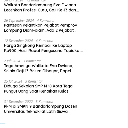
30 Juni 2024
12 Komentar
Walkota Bandarlampung Eva Dwiana
Lecehkan Profesi Guru, Gaji Ke-13 dan
THR Tidak Dibayarkan
26 September 2024
4 Komentar
Pantesan Pelantikan Pejabat Pemprov
Lampung Diam-diam, Ada 2 Pejabat
yang Dilantik Masih Golongan III/b
12 Desember 2024
4 Komentar
Harga Singkong Kembali ke Laptop
Rp900, Hasil Rapat Pengusaha Tapioka,
Petani Singkong dengan Pj. Gubernur
Lampung
2 Juli 2024
3 Komentar
Tega Amet ya Walikota Eva Dwiana,
Selain Gaji 13 Belum Dibayar, Rapel
Kenaikan Gaji 2 Bulan Juga Belum
Dibayar
25 Juli 2024
3 Komentar
Diduga Sekolah SMP N 18 Kota Tegal
Pungut Uang Saat Kenaikan Kelas
31 Desember 2022
3 Komentar
PkM di SMKN 9 Bandarlampung Dosen
Universitas Teknokrat Latih Siswa
Membuat Program Mobil RC Berbasis IoT