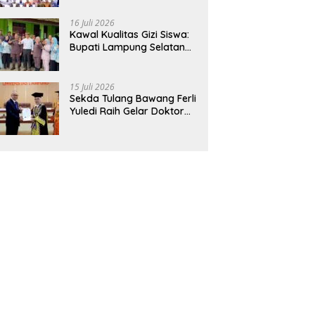
Hadirkan Sekolah Nasional
Terintegrasi Pertama di
16 Juli 2026
Lampung
Kawal Kualitas Gizi Siswa:
Bupati Lampung Selatan
dan Kajati Lampung Tinjau
Langsung Program Makan
Bergizi Gratis di Natar
15 Juli 2026
Sekda Tulang Bawang Ferli
Yuledi Raih Gelar Doktor
Unila, Angkat Model P4GN
Berbasis Kearifan Lokal