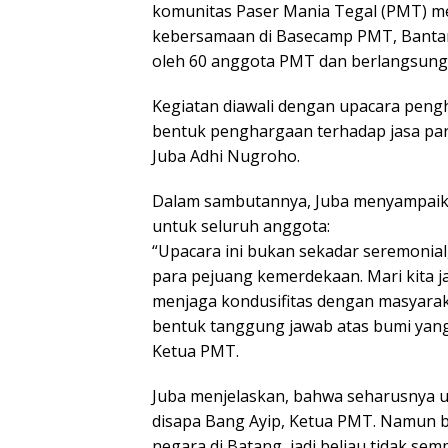
komunitas Paser Mania Tegal (PMT) m
kebersamaan di Basecamp PMT, Bantaran 
oleh 60 anggota PMT dan berlangsung
Kegiatan diawali dengan upacara peng
bentuk penghargaan terhadap jasa par
Juba Adhi Nugroho.
Dalam sambutannya, Juba menyampaik
untuk seluruh anggota:
“Upacara ini bukan sekadar seremonial
para pejuang kemerdekaan. Mari kita j
menjaga kondusifitas dengan masyaraka
bentuk tanggung jawab atas bumi yan
Ketua PMT.
Juba menjelaskan, bahwa seharusnya 
disapa Bang Ayip, Ketua PMT. Namun 
negara di Batang, jadi beliau tidak semp