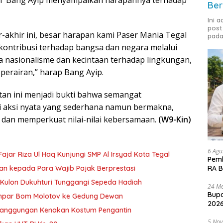
MT Bang Ayip menyampaikan harapannya terhadap
Ber
Ini 
post
-akhir ini, besar harapan kami Paser Mania Tegal
pada
kontribusi terhadap bangsa dan negara melalui
nasionalisme dan kecintaan terhadap lingkungan,
erairan,” harap Bang Ayip.
an ini menjadi bukti bahwa semangat
i aksi nyata yang sederhana namun bermakna,
dan memperkuat nilai-nilai kebersamaan.
(W9-Kin)
6 Agu
ajar Riza Ul Haq Kunjungi SMP Al Irsyad Kota Tegal
Pemk
RA B
an kepada Para Wajib Pajak Berprestasi
ulon Dukuhturi Tunggangi Sepeda Hadiah
24 Me
Bupa
Lempar Bom Molotov ke Gedung Dewan
2026
etanggungan Kenakan Kostum Pengantin
5 No