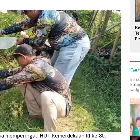
Ke
Te
Pe
T
Ber
Ini 
kate
widg
ka memperingati HUT Kemerdekaan RI ke-80,