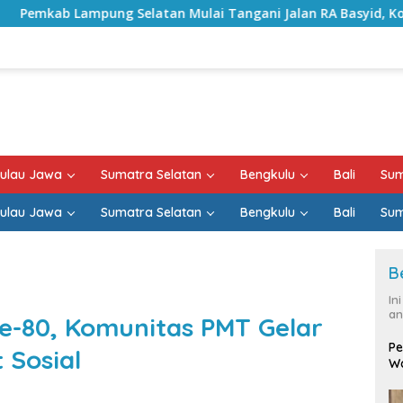
an Mulai Tangani Jalan RA Basyid, Kontrak Proyek Sudah Ra
ulau Jawa
Sumatra Selatan
Bengkulu
Bali
Sum
ulau Jawa
Sumatra Selatan
Bengkulu
Bali
Sum
B
In
an
e-80, Komunitas PMT Gelar
Pe
 Sosial
Wa