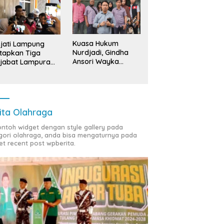
Kuasa Hukum
jati Lampung
Nurdjadi, Gindha
tapkan Tiga
Ansori Wayka
jabat Lampura
Laporkan
ersangka
Penyerobotan
Tanah ke Polda
Lampung
ita Olahraga
contoh widget dengan style gallery pada
gori olahraga, anda bisa mengaturnya pada
et recent post wpberita.