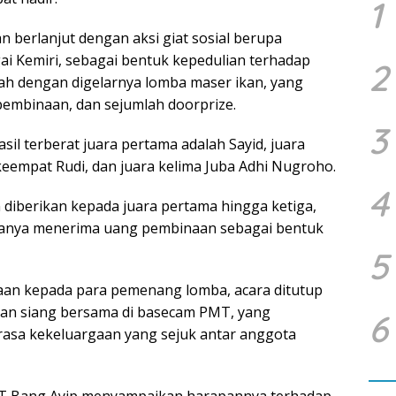
1
 berlanjut dengan aksi giat sosial berupa
i Kemiri, sebagai bentuk kepedulian terhadap
2
ah dengan digelarnya lomba maser ikan, yang
pembinaan, dan sejumlah doorprize.
3
l terberat juara pertama adalah Sayid, juara
keempat Rudi, dan juara kelima Juba Adhi Nugroho.
4
 diberikan kepada juara pertama hingga ketiga,
hanya menerima uang pembinaan sebagai bentuk
5
aan kepada para pemenang lomba, acara ditutup
an siang bersama di basecam PMT, yang
6
asa kekeluargaan yang sejuk antar anggota