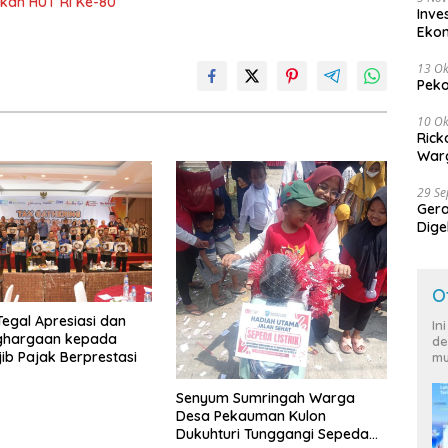
kan HUT RI Ke-80
Inve
Eko
13 Ok
Peko
10 Ok
Rick
Warg
29 S
Ger
Dige
Harg
O
egal Apresiasi dan
In
nghargaan kepada
de
ib Pajak Berprestasi
mu
Senyum Sumringah Warga
Desa Pekauman Kulon
Dukuhturi Tunggangi Sepeda