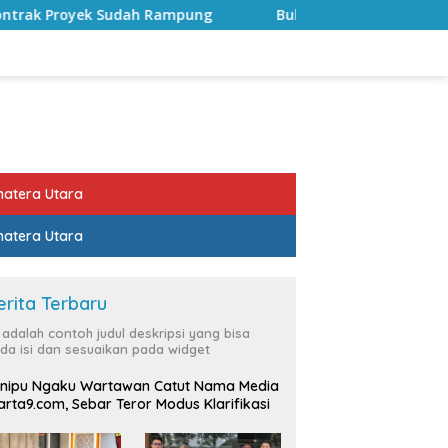
mpung
Bulan Kemerdekaan, Bupati Lampung Selatan Aja
atera Utara
atera Utara
erita Terbaru
i adalah contoh judul deskripsi yang bisa
da isi dan sesuaikan pada widget
nipu Ngaku Wartawan Catut Nama Media
rta9.com, Sebar Teror Modus Klarifikasi