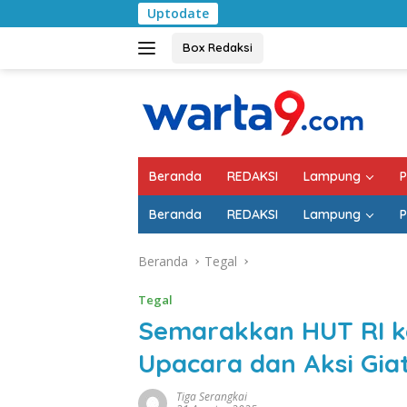
Langsung
Uptodate
Pemkab Lampung Selat
ke
konten
Box Redaksi
Beranda
REDAKSI
Lampung
P
Beranda
REDAKSI
Lampung
P
Beranda
Tegal
Tegal
Semarakkan HUT RI k
Upacara dan Aksi Giat
Tiga Serangkai