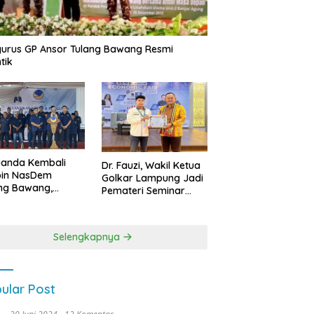
urus GP Ansor Tulang Bawang Resmi
tik
uanda Kembali
Dr. Fauzi, Wakil Ketua
pin NasDem
Golkar Lampung Jadi
ng Bawang,
Pemateri Seminar
etkan Kursi DPRD
Nasional FEB Unila,
anyak di Pemilu
Membangun Fondasi
9
Kuat Melalui 4 Pilar
Selengkapnya
Kebangsaan
ular Post