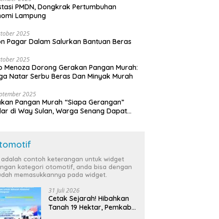
stasi PMDN, Dongkrak Pertumbuhan
nomi Lampung
tober 2025
n Pagar Dalam Salurkan Bantuan Beras
tober 2025
o Menoza Dorong Gerakan Pangan Murah:
a Natar Serbu Beras Dan Minyak Murah
eptember 2025
akan Pangan Murah “Siapa Gerangan”
lar di Way Sulan, Warga Senang Dapat
a Bersubsidi
tomotif
i adalah contoh keterangan untuk widget
ngan kategori otomotif, anda bisa dengan
dah memasukkannya pada widget.
31 Juli 2026
Cetak Sejarah! Hibahkan
Tanah 19 Hektar, Pemkab
Tulang Bawang Siap