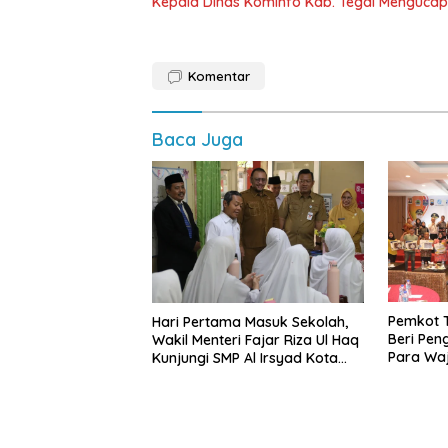
Kepala Dinas Kominfo Kab. Tegal Mengucap
Komentar
Baca Juga
Pemkot T
Hari Pertama Masuk Sekolah,
Beri Pe
Wakil Menteri Fajar Riza Ul Haq
Para Waj
Kunjungi SMP Al Irsyad Kota
Tegal