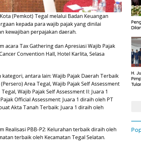
Kota (Pemkot) Tegal melalui Badan Keuangan
Peng
aan kepada para wajib pajak yang dinilai
Dilan
n kewajiban perpajakan daerah.
 acara Tax Gathering dan Apresiasi Wajib Pajak
ancer Convention Hall, Hotel Karlita, Selasa
H. J
kategori, antara lain: Wajib Pajak Daerah Terbaik
Pim
 (Persero) Area Tegal, Wajib Pajak Self Assessment
Tula
Targ
 Tegal, Wajib Pajak Self Assessment II: Juara 1
Terb
Pajak Official Assessment: Juara 1 diraih oleh PT
202
uat Akta Tanah Terbaik: Juara 1 diraih oleh
 Realisasi PBB-P2: Kelurahan terbaik diraih oleh
Pop
tan terbaik oleh Kecamatan Tegal Selatan.