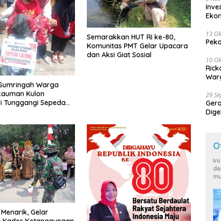
Inve
Eko
13 Ok
Semarakkan HUT RI ke-80,
Peko
Komunitas PMT Gelar Upacara
dan Aksi Giat Sosial
10 Ok
Rick
Warg
Sumringah Warga
kauman Kulon
29 S
i Tunggangi Sepeda
Ger
Dige
Harg
O
In
de
mu
 Menarik, Gelar