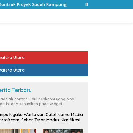
ampung
Bulan Kemerdekaan, Bupati Lampung Selatan A
atera Utara
atera Utara
erita Terbaru
i adalah contoh judul deskripsi yang bisa
da isi dan sesuaikan pada widget
nipu Ngaku Wartawan Catut Nama Media
rta9.com, Sebar Teror Modus Klarifikasi