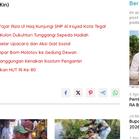
Ber
Kin)
Ini 
post
pada
ajar Riza Ul Haq Kunjungi SMP Al Irsyad Kota Tegal
ulon Dukuhturi Tunggangi Sepeda Hadiah
lar Upacara dan Aksi Giat Sosial
Lempar Bom Molotov ke Gedung Dewan
etanggungan Kenakan Kostum Pengantin
kan HUT RI Ke-80
6 Agu
Pemk
RA B
24 Me
Bupa
2026
5 No