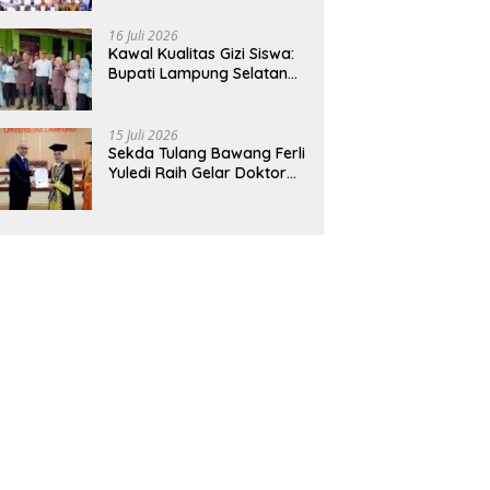
Hadirkan Sekolah Nasional
Terintegrasi Pertama di
16 Juli 2026
Lampung
Kawal Kualitas Gizi Siswa:
Bupati Lampung Selatan
dan Kajati Lampung Tinjau
Langsung Program Makan
Bergizi Gratis di Natar
15 Juli 2026
Sekda Tulang Bawang Ferli
Yuledi Raih Gelar Doktor
Unila, Angkat Model P4GN
Berbasis Kearifan Lokal