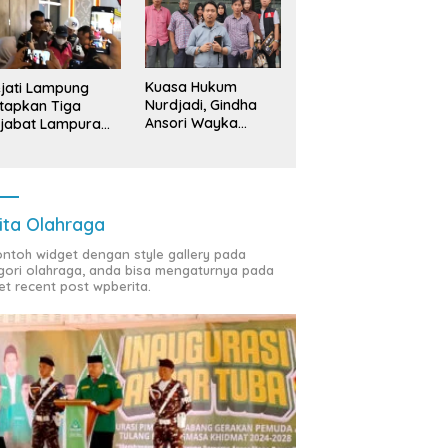
Kuasa Hukum
jati Lampung
Nurdjadi, Gindha
tapkan Tiga
Ansori Wayka
jabat Lampura
Laporkan
ersangka
Penyerobotan
Tanah ke Polda
Lampung
ita Olahraga
contoh widget dengan style gallery pada
gori olahraga, anda bisa mengaturnya pada
et recent post wpberita.