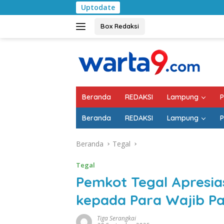
Langsung
Uptodate
Pemkab Lampung Sel
ke
konten
Box Redaksi
Beranda
REDAKSI
Lampung
P
Beranda
REDAKSI
Lampung
P
Beranda
Tegal
Tegal
Pemkot Tegal Apresia
kepada Para Wajib Pa
Tiga Serangkai