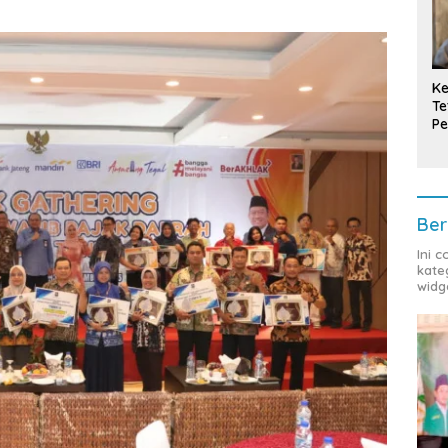
Ke
Te
Pe
T
Ber
Ini 
kate
widg