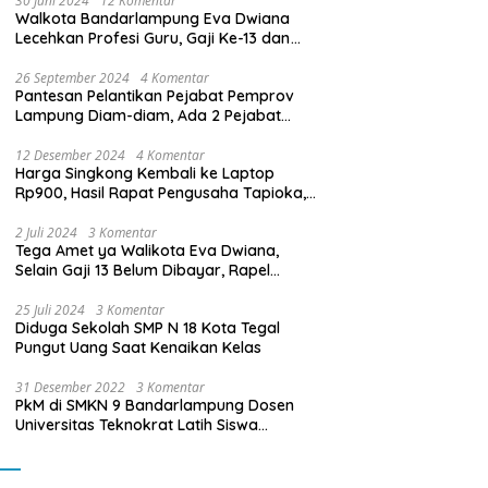
30 Juni 2024
12 Komentar
Walkota Bandarlampung Eva Dwiana
Lecehkan Profesi Guru, Gaji Ke-13 dan
THR Tidak Dibayarkan
26 September 2024
4 Komentar
Pantesan Pelantikan Pejabat Pemprov
Lampung Diam-diam, Ada 2 Pejabat
yang Dilantik Masih Golongan III/b
12 Desember 2024
4 Komentar
Harga Singkong Kembali ke Laptop
Rp900, Hasil Rapat Pengusaha Tapioka,
Petani Singkong dengan Pj. Gubernur
Lampung
2 Juli 2024
3 Komentar
Tega Amet ya Walikota Eva Dwiana,
Selain Gaji 13 Belum Dibayar, Rapel
Kenaikan Gaji 2 Bulan Juga Belum
Dibayar
25 Juli 2024
3 Komentar
Diduga Sekolah SMP N 18 Kota Tegal
Pungut Uang Saat Kenaikan Kelas
31 Desember 2022
3 Komentar
PkM di SMKN 9 Bandarlampung Dosen
Universitas Teknokrat Latih Siswa
Membuat Program Mobil RC Berbasis IoT