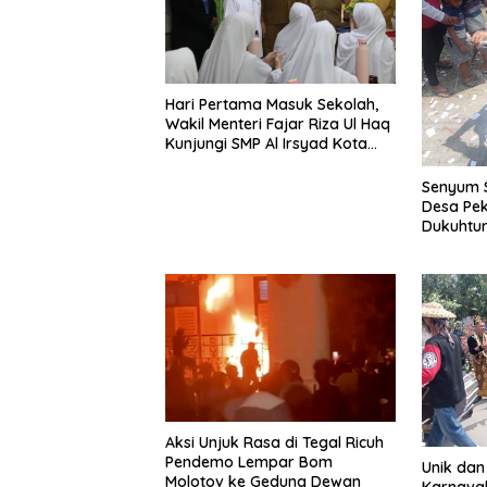
Hari Pertama Masuk Sekolah,
Wakil Menteri Fajar Riza Ul Haq
Kunjungi SMP Al Irsyad Kota
Tegal
Senyum 
Desa Pe
Dukuhtur
Hadiah
Aksi Unjuk Rasa di Tegal Ricuh
Pendemo Lempar Bom
Unik dan
Molotov ke Gedung Dewan