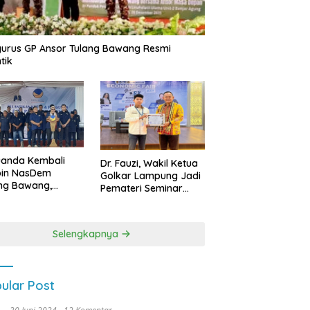
urus GP Ansor Tulang Bawang Resmi
tik
uanda Kembali
Dr. Fauzi, Wakil Ketua
pin NasDem
Golkar Lampung Jadi
ng Bawang,
Pemateri Seminar
etkan Kursi DPRD
Nasional FEB Unila,
anyak di Pemilu
Membangun Fondasi
9
Kuat Melalui 4 Pilar
Selengkapnya
Kebangsaan
ular Post