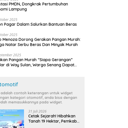
stasi PMDN, Dongkrak Pertumbuhan
nomi Lampung
tober 2025
n Pagar Dalam Salurkan Bantuan Beras
tober 2025
o Menoza Dorong Gerakan Pangan Murah:
a Natar Serbu Beras Dan Minyak Murah
eptember 2025
akan Pangan Murah “Siapa Gerangan”
lar di Way Sulan, Warga Senang Dapat
a Bersubsidi
tomotif
i adalah contoh keterangan untuk widget
ngan kategori otomotif, anda bisa dengan
dah memasukkannya pada widget.
31 Juli 2026
Cetak Sejarah! Hibahkan
Tanah 19 Hektar, Pemkab
Tulang Bawang Siap