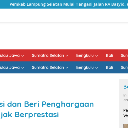
atan Mulai Tangani Jalan RA Basyid, Kontrak Proyek Sudah R
ulau Jawa
Sumatra Selatan
Bengkulu
Bali
Sum
ulau Jawa
Sumatra Selatan
Bengkulu
Bali
Sum
B
In
an
si dan Beri Penghargaan
Pe
jak Berprestasi
Wa